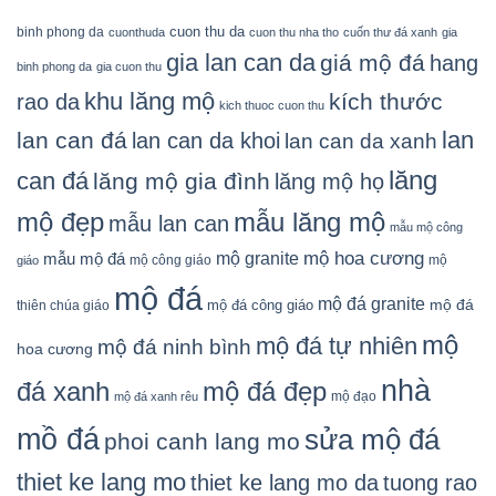
cuon thu da
binh phong da
cuonthuda
cuon thu nha tho
cuốn thư đá xanh
gia
gia lan can da
giá mộ đá
hang
binh phong da
gia cuon thu
khu lăng mộ
kích thước
rao da
kich thuoc cuon thu
lan
lan can đá
lan can da khoi
lan can da xanh
lăng
can đá
lăng mộ gia đình
lăng mộ họ
mẫu lăng mộ
mộ đẹp
mẫu lan can
mẫu mộ công
mộ granite
mộ hoa cương
mẫu mộ đá
mộ công giáo
mộ
giáo
mộ đá
mộ đá granite
mộ đá
mộ đá công giáo
thiên chúa giáo
mộ
mộ đá tự nhiên
mộ đá ninh bình
hoa cương
nhà
đá xanh
mộ đá đẹp
mộ đạo
mộ đá xanh rêu
mồ đá
sửa mộ đá
phoi canh lang mo
thiet ke lang mo
thiet ke lang mo da
tuong rao