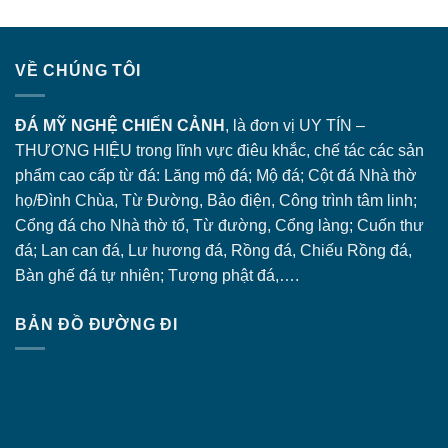
VỀ CHÚNG TÔI
ĐÁ MỸ NGHỆ CHIẾN CẢNH
, là đơn vị UY TÍN –
THƯƠNG HIỆU trong lĩnh vực điêu khắc, chế tác các sản
phẩm cao cấp từ đá: Lăng
mộ đá
; Mộ đá; Cột đá Nhà thờ
họ/Đình Chùa, Từ Đường, Bảo điện, Công trình tâm linh;
Cổng đá
cho Nhà thờ tổ, Từ đường, Cổng làng; Cuốn thư
đá; Lan can đá, Lư hương đá, Rồng đá, Chiếu Rồng đá,
Bàn ghế đá tự nhiên; Tượng phật đá,….
BẢN ĐỒ ĐƯỜNG ĐI