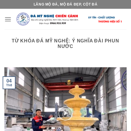
Skip
LĂNG MỘ ĐÁ, MỘ ĐÁ ĐẸP, CỘT ĐÁ
to
content
TỪ KHÓA ĐÁ MỸ NGHỆ:
Ý NGHĨA ĐÀI PHUN
NƯỚC
04
Th8