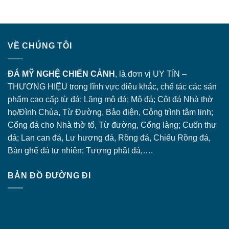
VỀ CHÚNG TÔI
ĐÁ MỸ NGHỆ CHIẾN CẢNH
, là đơn vị UY TÍN –
THƯƠNG HIỆU trong lĩnh vực điêu khắc, chế tác các sản
phẩm cao cấp từ đá: Lăng
mộ đá
; Mộ đá; Cột đá Nhà thờ
họ/Đình Chùa, Từ Đường, Bảo điện, Công trình tâm linh;
Cổng đá
cho Nhà thờ tổ, Từ đường, Cổng làng; Cuốn thư
đá; Lan can đá, Lư hương đá, Rồng đá, Chiếu Rồng đá,
Bàn ghế đá tự nhiên; Tượng phật đá,….
BẢN ĐỒ ĐƯỜNG ĐI