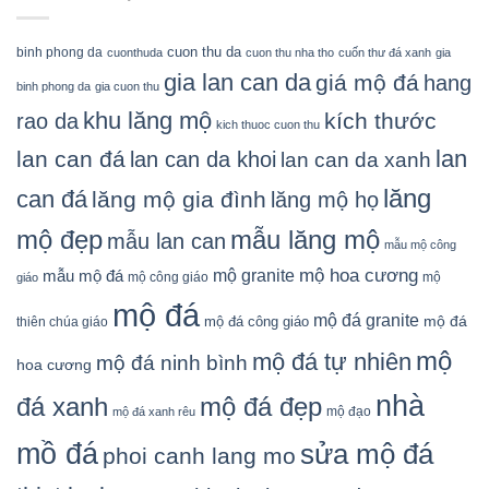
cuon thu da
binh phong da
cuonthuda
cuon thu nha tho
cuốn thư đá xanh
gia
gia lan can da
giá mộ đá
hang
binh phong da
gia cuon thu
khu lăng mộ
kích thước
rao da
kich thuoc cuon thu
lan
lan can đá
lan can da khoi
lan can da xanh
lăng
can đá
lăng mộ gia đình
lăng mộ họ
mẫu lăng mộ
mộ đẹp
mẫu lan can
mẫu mộ công
mộ granite
mộ hoa cương
mẫu mộ đá
mộ công giáo
mộ
giáo
mộ đá
mộ đá granite
mộ đá
mộ đá công giáo
thiên chúa giáo
mộ
mộ đá tự nhiên
mộ đá ninh bình
hoa cương
nhà
đá xanh
mộ đá đẹp
mộ đạo
mộ đá xanh rêu
mồ đá
sửa mộ đá
phoi canh lang mo