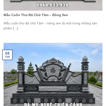
Mẫu Cuốn Thư Đá Chữ Tâm – Bông Sen
Mẫu cuốn thư đá chữ Tâm – bông sen là một trong những sản
phẩm [...]
04
Th8