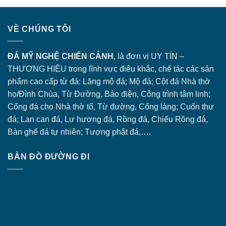
VỀ CHÚNG TÔI
ĐÁ MỸ NGHỆ CHIẾN CẢNH
, là đơn vị UY TÍN –
THƯƠNG HIỆU trong lĩnh vực điêu khắc, chế tác các sản
phẩm cao cấp từ đá: Lăng
mộ đá
; Mộ đá; Cột đá Nhà thờ
họ/Đình Chùa, Từ Đường, Bảo điện, Công trình tâm linh;
Cổng đá
cho Nhà thờ tổ, Từ đường, Cổng làng; Cuốn thư
đá; Lan can đá, Lư hương đá, Rồng đá, Chiếu Rồng đá,
Bàn ghế đá tự nhiên; Tượng phật đá,….
BẢN ĐỒ ĐƯỜNG ĐI