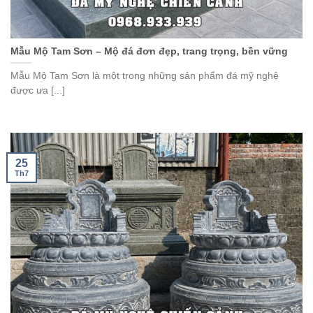
Mẫu Mộ Tam Sơn – Mộ đá đơn đẹp, trang trọng, bền vững
Mẫu Mộ Tam Sơn là một trong những sản phẩm đá mỹ nghệ
được ưa [...]
25
Th7