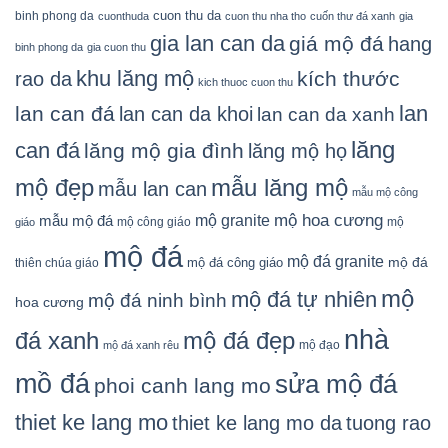
cuon thu da
binh phong da
cuonthuda
cuon thu nha tho
cuốn thư đá xanh
gia
gia lan can da
giá mộ đá
hang
binh phong da
gia cuon thu
khu lăng mộ
kích thước
rao da
kich thuoc cuon thu
lan
lan can đá
lan can da khoi
lan can da xanh
lăng
can đá
lăng mộ gia đình
lăng mộ họ
mẫu lăng mộ
mộ đẹp
mẫu lan can
mẫu mộ công
mộ granite
mộ hoa cương
mẫu mộ đá
mộ công giáo
mộ
giáo
mộ đá
mộ đá granite
mộ đá
mộ đá công giáo
thiên chúa giáo
mộ
mộ đá tự nhiên
mộ đá ninh bình
hoa cương
nhà
đá xanh
mộ đá đẹp
mộ đạo
mộ đá xanh rêu
mồ đá
sửa mộ đá
phoi canh lang mo
thiet ke lang mo
thiet ke lang mo da
tuong rao