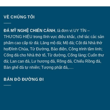
VỀ CHÚNG TÔI
ĐÁ MỸ NGHỆ CHIẾN CẢNH
, là đơn vị UY TÍN –
THƯƠNG HIỆU trong lĩnh vực điêu khắc, chế tác các sản
phẩm cao cấp từ đá: Lăng
mộ đá
; Mộ đá; Cột đá Nhà thờ
họ/Đình Chùa, Từ Đường, Bảo điện, Công trình tâm linh;
Cổng đá
cho Nhà thờ tổ, Từ đường, Cổng làng; Cuốn thư
đá; Lan can đá, Lư hương đá, Rồng đá, Chiếu Rồng đá,
Bàn ghế đá tự nhiên; Tượng phật đá,….
BẢN ĐỒ ĐƯỜNG ĐI