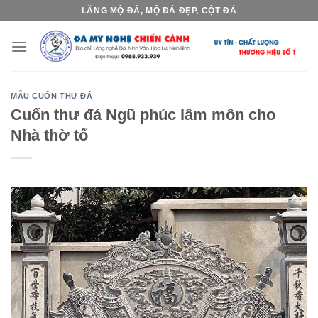
Skip
LĂNG MỘ ĐÁ, MỘ ĐÁ ĐẸP, CỘT ĐÁ
to
content
MẪU CUỐN THƯ ĐÁ
Cuốn thư đá Ngũ phúc lâm môn cho
Nhà thờ tổ