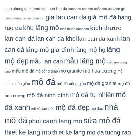
cuon thu da
binh phong da
cuonthuda
cuon thu nha tho
cuốn thư đá xanh
gia
gia lan can da
giá mộ đá
hang
binh phong da
gia cuon thu
khu lăng mộ
kích thước
rao da
kich thuoc cuon thu
lan
lan can đá
lan can da khoi
lan can da xanh
lăng
can đá
lăng mộ gia đình
lăng mộ họ
mẫu lăng mộ
mộ đẹp
mẫu lan can
mẫu mộ công
mộ granite
mộ hoa cương
mẫu mộ đá
mộ công giáo
mộ
giáo
mộ đá
mộ đá granite
mộ đá
mộ đá công giáo
thiên chúa giáo
mộ
mộ đá tự nhiên
mộ đá ninh bình
hoa cương
nhà
đá xanh
mộ đá đẹp
mộ đạo
mộ đá xanh rêu
mồ đá
sửa mộ đá
phoi canh lang mo
thiet ke lang mo
thiet ke lang mo da
tuong rao