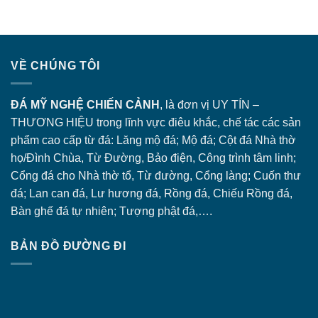
VỀ CHÚNG TÔI
ĐÁ MỸ NGHỆ CHIẾN CẢNH
, là đơn vị UY TÍN –
THƯƠNG HIỆU trong lĩnh vực điêu khắc, chế tác các sản
phẩm cao cấp từ đá: Lăng
mộ đá
; Mộ đá; Cột đá Nhà thờ
họ/Đình Chùa, Từ Đường, Bảo điện, Công trình tâm linh;
Cổng đá
cho Nhà thờ tổ, Từ đường, Cổng làng; Cuốn thư
đá; Lan can đá, Lư hương đá, Rồng đá, Chiếu Rồng đá,
Bàn ghế đá tự nhiên; Tượng phật đá,….
BẢN ĐỒ ĐƯỜNG ĐI