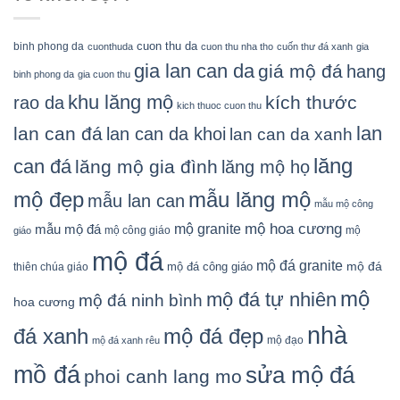
cuon thu da
binh phong da
cuonthuda
cuon thu nha tho
cuốn thư đá xanh
gia
gia lan can da
giá mộ đá
hang
binh phong da
gia cuon thu
khu lăng mộ
kích thước
rao da
kich thuoc cuon thu
lan
lan can đá
lan can da khoi
lan can da xanh
lăng
can đá
lăng mộ gia đình
lăng mộ họ
mẫu lăng mộ
mộ đẹp
mẫu lan can
mẫu mộ công
mộ granite
mộ hoa cương
mẫu mộ đá
mộ công giáo
mộ
giáo
mộ đá
mộ đá granite
mộ đá
mộ đá công giáo
thiên chúa giáo
mộ
mộ đá tự nhiên
mộ đá ninh bình
hoa cương
nhà
đá xanh
mộ đá đẹp
mộ đạo
mộ đá xanh rêu
mồ đá
sửa mộ đá
phoi canh lang mo