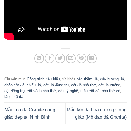
Chuyên mục
Công trình tiêu biểu
, từ khóa
bậc thềm đá
,
cây hương đá
,
chân cột đá
,
chiếu đá
,
cột đá đồng trụ
,
cột đá nhà thờ
,
cột đá vuông
,
cột đồng trụ
,
cột vách nhà thờ
,
đá mỹ nghệ
,
mẫu cột đá
,
nhà thờ đá
,
lăng mộ đá
.
Mẫu mộ đá Granite công
Mẫu Mộ đá hoa cương Công
giáo đẹp tại Ninh Bình
giáo (Mộ đạo đá Granite)