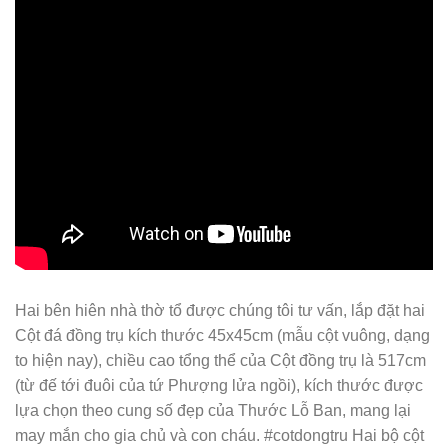
Hai bên hiên nhà thờ tổ được chúng tôi tư vấn, lắp đặt hai
Cột đá đồng trụ kích thước 45x45cm (mẫu cột vuông, dạng
to hiện nay), chiều cao tổng thể của Cột đồng trụ là 517cm
(từ đế tới đuôi của tứ Phượng lửa ngồi), kích thước được
lựa chọn theo cung số đẹp của Thước Lỗ Ban, mang lại
may mắn cho gia chủ và con cháu. #cotdongtru Hai bộ cột