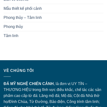
Mẫu thiết kế phối cảnh
Phong thủy – Tâm linh
Phong thủy
Tâm linh
VỀ CHÚNG TÔI
ĐÁ MỸ NGHỆ CHIẾN CẢNH
, là đơn vị UY TÍN –
THƯƠNG HIỆU trong lĩnh vực điêu khắc, chế tác các sản
phẩm cao cấp từ đá: Lăng
mộ đá
; Mộ đá; Cột đá Nhà thờ
họ/Đình Chùa, Từ Đường, Bảo điện, Công trình tâm linh;