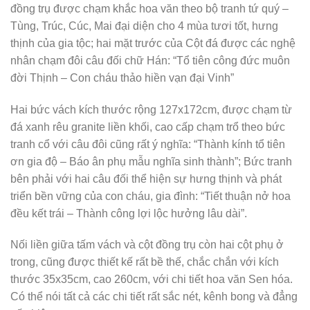
đồng trụ được chạm khắc hoa văn theo bộ tranh tứ quý –
Tùng, Trúc, Cúc, Mai đại diện cho 4 mùa tươi tốt, hưng
thịnh của gia tộc; hai mặt trước của Cột đá được các nghệ
nhân chạm đôi câu đối chữ Hán: “Tổ tiên công đức muôn
đời Thịnh – Con cháu thảo hiền vạn đại Vinh”
Hai bức vách kích thước rộng 127x172cm, được chạm từ
đá xanh rêu granite liền khối, cao cấp chạm trổ theo bức
tranh cổ với câu đôi cũng rất ý nghĩa: “Thành kính tổ tiên
ơn gia độ – Báo ân phụ mẫu nghĩa sinh thành”; Bức tranh
bên phải với hai câu đối thể hiện sự hưng thịnh và phát
triển bền vững của con cháu, gia đình: “Tiết thuận nở hoa
đều kết trái – Thành công lợi lộc hưởng lâu dài”.
Nối liền giữa tấm vách và cột đồng trụ còn hai cột phụ ở
trong, cũng được thiết kế rất bề thế, chắc chắn với kích
thước 35x35cm, cao 260cm, với chi tiết hoa văn Sen hóa.
Có thể nói tất cả các chi tiết rất sắc nét, kênh bong và đẳng