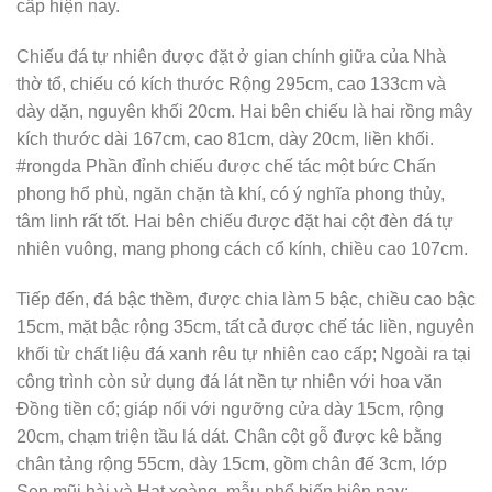
cấp hiện nay.
Chiếu đá tự nhiên được đặt ở gian chính giữa của Nhà
thờ tổ, chiếu có kích thước Rộng 295cm, cao 133cm và
dày dặn, nguyên khối 20cm. Hai bên chiếu là hai rồng mây
kích thước dài 167cm, cao 81cm, dày 20cm, liền khối.
#rongda Phần đỉnh chiếu được chế tác một bức Chấn
phong hổ phù, ngăn chặn tà khí, có ý nghĩa phong thủy,
tâm linh rất tốt. Hai bên chiếu được đặt hai cột đèn đá tự
nhiên vuông, mang phong cách cổ kính, chiều cao 107cm.
Tiếp đến, đá bậc thềm, được chia làm 5 bậc, chiều cao bậc
15cm, mặt bậc rộng 35cm, tất cả được chế tác liền, nguyên
khối từ chất liệu đá xanh rêu tự nhiên cao cấp; Ngoài ra tại
công trình còn sử dụng đá lát nền tự nhiên với hoa văn
Đồng tiền cổ; giáp nối với ngưỡng cửa dày 15cm, rộng
20cm, chạm triện tầu lá dát. Chân cột gỗ được kê bằng
chân tảng rộng 55cm, dày 15cm, gồm chân đế 3cm, lớp
Sen mũi hài và Hạt xoàng, mẫu phổ biến hiện nay;