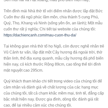
Trên đỉnh mái Nhà thờ tổ với điểm nhấn được lắp đặt Bức
Cuốn thư đá ngũ phúc lâm môn, chia thành 5 cung Phú,
Quý, Thọ, Khang và Ninh (sống yên ổn, an lành); Một mẫu
cuốn thư rất ý nghĩa; Chi tiết tại website của chúng tôi:
https://dachiencanh.com/mau-cuon-thu-da/
Tại không gian nhà thờ tổ họ Ngô, còn được nghệ nhân trẻ
Vũ Cảnh tư vấn, lắp đặt một Cây hương đá ngoài trời, thờ
thần linh, thổ địa xung quanh, mẫu cây hương đá phổ biến
hiện nay, có kích thước Rộng 89cm, cao tổng thể tới đỉnh
mặt nguyệt cao 295cm.
Quý khách tham khảo chi tiết trong video của chúng tôi để
cảm nhận và đánh giá về chất lượng của các hạng mục
của chúng tôi, tất cả chạm khắc mềm mại, tinh tế, đẳng cấp
bậc nhất hiện nay. Được gia đình, dòng tộc đánh giá rất
cao, để lại nhiều cảm xúc cho chúng tôi.