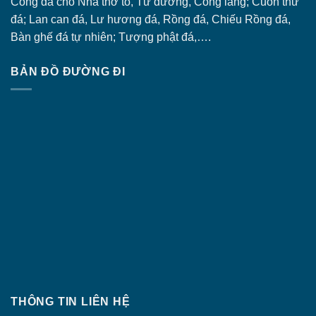
Cổng đá
cho Nhà thờ tổ, Từ đường, Cổng làng; Cuốn thư
đá; Lan can đá, Lư hương đá, Rồng đá, Chiếu Rồng đá,
Bàn ghế đá tự nhiên; Tượng phật đá,….
BẢN ĐỒ ĐƯỜNG ĐI
THÔNG TIN LIÊN HỆ