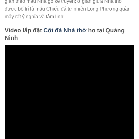
gian theo mẫu Nhà gỗ kẻ truyền; ở gian giữa Nhà thờ
được bố trí là mẫu Chiếu đá tự nhiên Long Phượng quần
mây rất ý nghĩa và tâm linh;
Video lắp đặt
Cột đá Nhà thờ
họ tại Quảng
Ninh