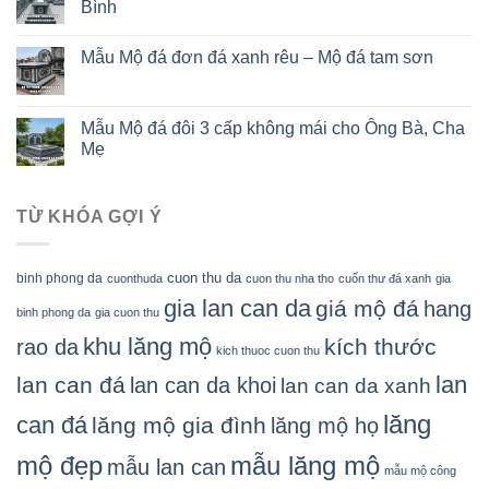
Bình
Mẫu Mộ đá đơn đá xanh rêu – Mộ đá tam sơn
Mẫu Mộ đá đôi 3 cấp không mái cho Ông Bà, Cha
Mẹ
TỪ KHÓA GỢI Ý
cuon thu da
binh phong da
cuonthuda
cuon thu nha tho
cuốn thư đá xanh
gia
gia lan can da
giá mộ đá
hang
binh phong da
gia cuon thu
khu lăng mộ
kích thước
rao da
kich thuoc cuon thu
lan
lan can đá
lan can da khoi
lan can da xanh
lăng
can đá
lăng mộ gia đình
lăng mộ họ
mẫu lăng mộ
mộ đẹp
mẫu lan can
mẫu mộ công