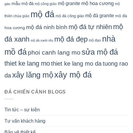
mộ granite
mộ hoa cương
mẫu mộ đá
mộ công giáo
mộ
giáo
mộ đá
mộ đá granite
mộ đá
mộ đá công giáo
thiên chúa giáo
mộ
mộ đá tự nhiên
mộ đá ninh bình
hoa cương
nhà
đá xanh
mộ đá đẹp
mộ đạo
mộ đá xanh rêu
mồ đá
sửa mộ đá
phoi canh lang mo
thiet ke lang mo
thiet ke lang mo da
tuong rao
xây mộ đá
xây lăng mộ
da
ĐÁ CHIẾN CẢNH BLOGS
Tin tức – sự kiện
Tư vấn khách hàng
Bản vẽ thiết kế