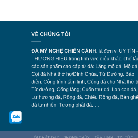
VỀ CHÚNG TÔI
ĐÁ MỸ NGHỆ CHIẾN CẢNH
, là đơn vị UY TÍN 
THƯƠNG HIỆU trong lĩnh vực điêu khắc, chế tá
các sản phẩm cao cấp từ đá: Lăng
mộ đá
; Mộ đá
Cột đá Nhà thờ họ/Đình Chùa, Từ Đường, Bảo
điện, Công trình tâm linh;
Cổng đá
cho Nhà thờ t
Từ đường, Cổng làng; Cuốn thư đá; Lan can đá,
Lư hương đá, Rồng đá, Chiếu Rồng đá, Bàn gh
đá tự nhiên; Tượng phật đá,….
LỜI PHẬT DẠY
PHONG THỦY – TÂM LINH
TIN TỨC –