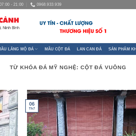
07:00 - 21:00
0968.933.939
MẪU LĂNG MỘ ĐÁ
MẪU CỘT ĐÁ
LAN CAN ĐÁ
SẢN PHẨM K
TỪ KHÓA ĐÁ MỸ NGHỆ:
CỘT ĐÁ VUÔNG
06
Th7