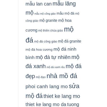
mẫu lăng
mẫu lan can
mộ
mẫu mộ đá
mộ
mẫu mộ công giáo
mộ granite
mộ hoa
công giáo
mộ
cương
mộ thiên chúa giáo
đá
mộ đá granite
mộ đá công giáo
mộ đá ninh
mộ đá hoa cương
mộ
mộ đá tự nhiên
bình
đá xanh
mộ đá
mộ đá xanh rêu
nhà mồ đá
đẹp
mộ đạo
sửa
phoi canh lang mo
mộ đá
thiet ke lang mo
thiet ke lang mo da
tuong