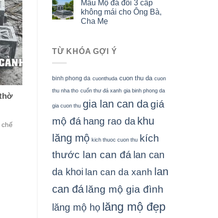
Mẫu Mộ đá đôi 3 cấp
không mái cho Ông Bà,
Cha Mẹ
TỪ KHÓA GỢI Ý
cuon thu da
binh phong da
cuonthuda
cuon
thu nha tho
cuốn thư đá xanh
gia binh phong da
 thờ
gia lan can da
giá
gia cuon thu
khu
mộ đá
hang rao da
 chế
lăng mộ
kích
kich thuoc cuon thu
thước lan can đá
lan can
lan
da khoi
lan can da xanh
can đá
lăng mộ gia đình
lăng mộ đẹp
lăng mộ họ