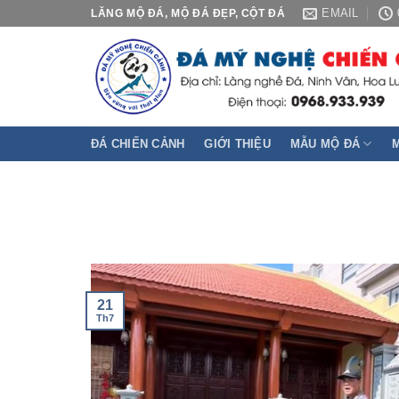
Skip
EMAIL
LĂNG MỘ ĐÁ, MỘ ĐÁ ĐẸP, CỘT ĐÁ
to
content
ĐÁ CHIẾN CẢNH
GIỚI THIỆU
MẪU MỘ ĐÁ
21
Th7