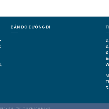
BẢN ĐỒ ĐƯỜNG ĐI
T
–
Đ
c
Đ
;
Đ
E
ổ,
W
M
ế
T
R
 SỰ KIỆN
TƯ VẤN KHÁCH HÀNG