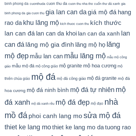
cuon thu da
binh phong da
cuonthuda
cuon thu nha tho
cuốn thư đá xanh
gia
gia lan can da
giá mộ đá
hang
binh phong da
gia cuon thu
khu lăng mộ
kích thước
rao da
kich thuoc cuon thu
lan
lan can đá
lan can da khoi
lan can da xanh
lăng
can đá
lăng mộ gia đình
lăng mộ họ
mẫu lăng mộ
mộ đẹp
mẫu lan can
mẫu mộ công
mộ granite
mộ hoa cương
mẫu mộ đá
mộ công giáo
mộ
giáo
mộ đá
mộ đá granite
mộ đá
mộ đá công giáo
thiên chúa giáo
mộ
mộ đá tự nhiên
mộ đá ninh bình
hoa cương
nhà
đá xanh
mộ đá đẹp
mộ đạo
mộ đá xanh rêu
mồ đá
sửa mộ đá
phoi canh lang mo
thiet ke lang mo
thiet ke lang mo da
tuong rao