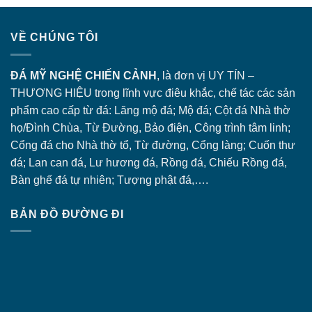
VỀ CHÚNG TÔI
ĐÁ MỸ NGHỆ CHIẾN CẢNH
, là đơn vị UY TÍN –
THƯƠNG HIỆU trong lĩnh vực điêu khắc, chế tác các sản
phẩm cao cấp từ đá: Lăng
mộ đá
; Mộ đá; Cột đá Nhà thờ
họ/Đình Chùa, Từ Đường, Bảo điện, Công trình tâm linh;
Cổng đá
cho Nhà thờ tổ, Từ đường, Cổng làng; Cuốn thư
đá; Lan can đá, Lư hương đá, Rồng đá, Chiếu Rồng đá,
Bàn ghế đá tự nhiên; Tượng phật đá,….
BẢN ĐỒ ĐƯỜNG ĐI