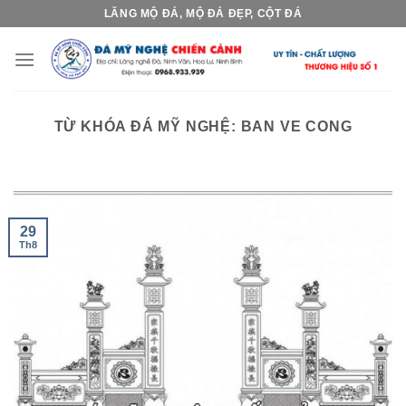
Skip
LĂNG MỘ ĐÁ, MỘ ĐÁ ĐẸP, CỘT ĐÁ
to
content
TỪ KHÓA ĐÁ MỸ NGHỆ:
BAN VE CONG
29
Th8