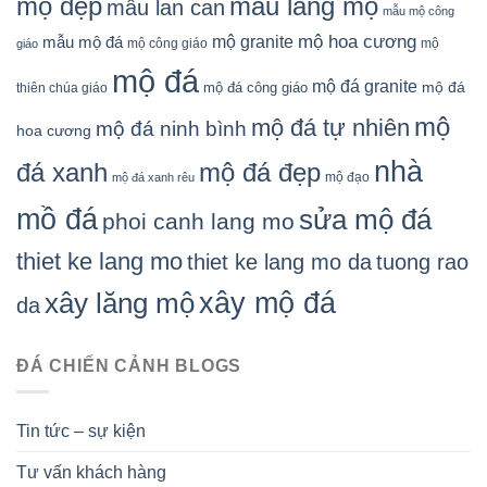
mẫu lăng mộ
mộ đẹp
mẫu lan can
mẫu mộ công
mộ granite
mộ hoa cương
mẫu mộ đá
mộ công giáo
mộ
giáo
mộ đá
mộ đá granite
mộ đá
mộ đá công giáo
thiên chúa giáo
mộ
mộ đá tự nhiên
mộ đá ninh bình
hoa cương
nhà
đá xanh
mộ đá đẹp
mộ đạo
mộ đá xanh rêu
mồ đá
sửa mộ đá
phoi canh lang mo
thiet ke lang mo
thiet ke lang mo da
tuong rao
xây mộ đá
xây lăng mộ
da
ĐÁ CHIẾN CẢNH BLOGS
Tin tức – sự kiện
Tư vấn khách hàng