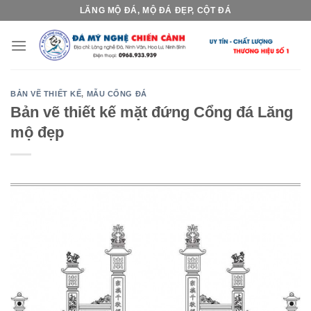
Skip
LĂNG MỘ ĐÁ, MỘ ĐÁ ĐẸP, CỘT ĐÁ
to
content
BẢN VẼ THIẾT KẾ
,
MẪU CỔNG ĐÁ
Bản vẽ thiết kế mặt đứng Cổng đá Lăng
mộ đẹp