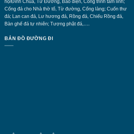
họ/Đình Chùa, Từ Đường, Bảo điện, Công trình tâm linh;
Cổng đá
cho Nhà thờ tổ, Từ đường, Cổng làng; Cuốn thư
đá; Lan can đá, Lư hương đá, Rồng đá, Chiếu Rồng đá,
Bàn ghế đá tự nhiên; Tượng phật đá,….
BẢN ĐỒ ĐƯỜNG ĐI