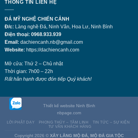
THÔNG TIN LIÊN HỆ
ĐÁ MỸ NGHỆ CHIẾN CẢNH
Đ/c:
Làng nghề Đá, Ninh Vân, Hoa Lư, Ninh Bình
Điện thoại: 0968.933.939
Email:
dachiencanh.nb@gmail.com
Website:
https://dachiencanh.com
Mở cửa: Thứ 2 – Chủ nhật
Thời gian: 7h00 – 22h
Rất hân hạnh được đón tiếp Quý khách!
Thiết kế website Ninh Bình
nbpage.com
LỜI PHẬT DẠY
PHONG THỦY – TÂM LINH
TIN TỨC – SỰ KIỆN
TƯ VẤN KHÁCH HÀNG
Copyright 2026 ©
XÂY LĂNG MỘ ĐÁ, MỘ ĐÁ GIA TỘC