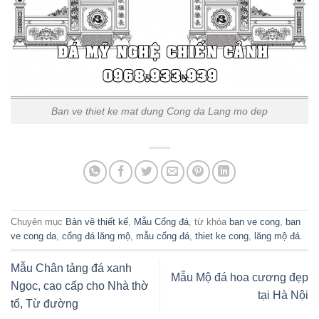
Ban ve thiet ke mat dung Cong da Lang mo dep
Chuyên mục
Bản vẽ thiết kế
,
Mẫu Cổng đá
, từ khóa
ban ve cong
,
ban
ve cong da
,
cổng đá lăng mộ
,
mẫu cổng đá
,
thiet ke cong
,
lăng mộ đá
.
Mẫu Chân tảng đá xanh
Mẫu Mộ đá hoa cương đẹp
Ngọc, cao cấp cho Nhà thờ
tại Hà Nội
tổ, Từ đường