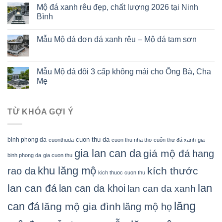
Mộ đá xanh rêu đẹp, chất lượng 2026 tại Ninh
Bình
Mẫu Mộ đá đơn đá xanh rêu – Mộ đá tam sơn
Mẫu Mộ đá đôi 3 cấp không mái cho Ông Bà, Cha
Mẹ
TỪ KHÓA GỢI Ý
cuon thu da
binh phong da
cuonthuda
cuon thu nha tho
cuốn thư đá xanh
gia
gia lan can da
giá mộ đá
hang
binh phong da
gia cuon thu
khu lăng mộ
kích thước
rao da
kich thuoc cuon thu
lan
lan can đá
lan can da khoi
lan can da xanh
lăng
can đá
lăng mộ gia đình
lăng mộ họ