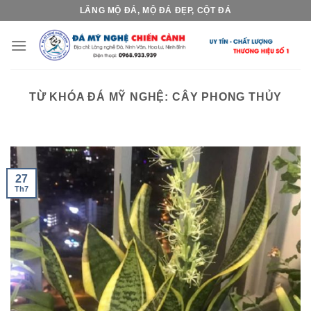
Skip
LĂNG MỘ ĐÁ, MỘ ĐÁ ĐẸP, CỘT ĐÁ
to
content
TỪ KHÓA ĐÁ MỸ NGHỆ:
CÂY PHONG THỦY
27
Th7