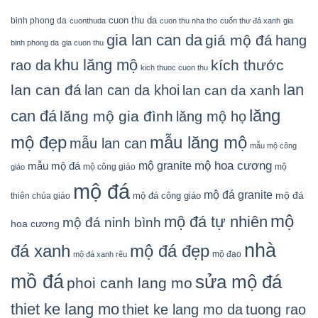
cuon thu da
binh phong da
cuonthuda
cuon thu nha tho
cuốn thư đá xanh
gia
gia lan can da
giá mộ đá
hang
binh phong da
gia cuon thu
khu lăng mộ
kích thước
rao da
kich thuoc cuon thu
lan
lan can đá
lan can da khoi
lan can da xanh
lăng
can đá
lăng mộ gia đình
lăng mộ họ
mẫu lăng mộ
mộ đẹp
mẫu lan can
mẫu mộ công
mộ granite
mộ hoa cương
mẫu mộ đá
mộ công giáo
mộ
giáo
mộ đá
mộ đá granite
mộ đá
mộ đá công giáo
thiên chúa giáo
mộ
mộ đá tự nhiên
mộ đá ninh bình
hoa cương
nhà
đá xanh
mộ đá đẹp
mộ đạo
mộ đá xanh rêu
mồ đá
sửa mộ đá
phoi canh lang mo
thiet ke lang mo
thiet ke lang mo da
tuong rao