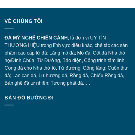
VỀ CHÚNG TÔI
ĐÁ MỸ NGHỆ CHIẾN CẢNH
, là đơn vị UY TÍN –
THƯƠNG HIỆU trong lĩnh vực điêu khắc, chế tác các sản
phẩm cao cấp từ đá: Lăng
mộ đá
; Mộ đá; Cột đá Nhà thờ
họ/Đình Chùa, Từ Đường, Bảo điện, Công trình tâm linh;
Cổng đá
cho Nhà thờ tổ, Từ đường, Cổng làng; Cuốn thư
đá; Lan can đá, Lư hương đá, Rồng đá, Chiếu Rồng đá,
Bàn ghế đá tự nhiên; Tượng phật đá,….
BẢN ĐỒ ĐƯỜNG ĐI