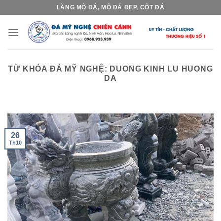
Skip
LĂNG MỘ ĐÁ, MỘ ĐÁ ĐẸP, CỘT ĐÁ
to
content
TỪ KHÓA ĐÁ MỸ NGHỆ:
DUONG KINH LU HUONG
DA
26
Th10