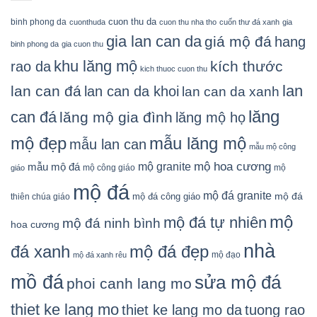
cuon thu da
binh phong da
cuonthuda
cuon thu nha tho
cuốn thư đá xanh
gia
gia lan can da
giá mộ đá
hang
binh phong da
gia cuon thu
khu lăng mộ
kích thước
rao da
kich thuoc cuon thu
lan
lan can đá
lan can da khoi
lan can da xanh
lăng
can đá
lăng mộ gia đình
lăng mộ họ
mẫu lăng mộ
mộ đẹp
mẫu lan can
mẫu mộ công
mộ granite
mộ hoa cương
mẫu mộ đá
mộ công giáo
mộ
giáo
mộ đá
mộ đá granite
mộ đá
mộ đá công giáo
thiên chúa giáo
mộ
mộ đá tự nhiên
mộ đá ninh bình
hoa cương
nhà
đá xanh
mộ đá đẹp
mộ đạo
mộ đá xanh rêu
mồ đá
sửa mộ đá
phoi canh lang mo
thiet ke lang mo
thiet ke lang mo da
tuong rao