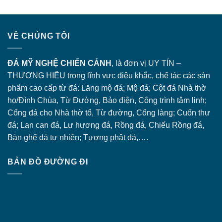
VỀ CHÚNG TÔI
ĐÁ MỸ NGHỆ CHIẾN CẢNH
, là đơn vị UY TÍN –
THƯƠNG HIỆU trong lĩnh vực điêu khắc, chế tác các sản
phẩm cao cấp từ đá: Lăng
mộ đá
; Mộ đá; Cột đá Nhà thờ
họ/Đình Chùa, Từ Đường, Bảo điện, Công trình tâm linh;
Cổng đá
cho Nhà thờ tổ, Từ đường, Cổng làng; Cuốn thư
đá; Lan can đá, Lư hương đá, Rồng đá, Chiếu Rồng đá,
Bàn ghế đá tự nhiên; Tượng phật đá,….
BẢN ĐỒ ĐƯỜNG ĐI