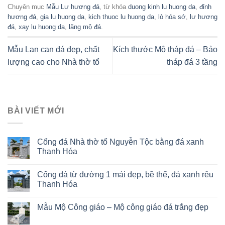
Chuyên mục
Mẫu Lư hương đá
, từ khóa
duong kinh lu huong da
,
đỉnh
hương đá
,
gia lu huong da
,
kich thuoc lu huong da
,
lò hóa sớ
,
lư hương
đá
,
xay lu huong da
,
lăng mộ đá
.
Mẫu Lan can đá đẹp, chất
Kích thước Mộ tháp đá – Bảo
lượng cao cho Nhà thờ tổ
tháp đá 3 tầng
BÀI VIẾT MỚI
Cổng đá Nhà thờ tổ Nguyễn Tộc bằng đá xanh
Thanh Hóa
Cổng đá từ đường 1 mái đẹp, bề thế, đá xanh rêu
Thanh Hóa
Mẫu Mộ Công giáo – Mộ công giáo đá trắng đẹp