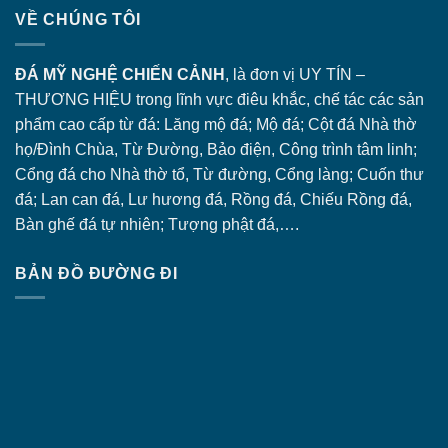
VỀ CHÚNG TÔI
ĐÁ MỸ NGHỆ CHIẾN CẢNH
, là đơn vị UY TÍN –
THƯƠNG HIỆU trong lĩnh vực điêu khắc, chế tác các sản
phẩm cao cấp từ đá: Lăng
mộ đá
; Mộ đá; Cột đá Nhà thờ
họ/Đình Chùa, Từ Đường, Bảo điện, Công trình tâm linh;
Cổng đá
cho Nhà thờ tổ, Từ đường, Cổng làng; Cuốn thư
đá; Lan can đá, Lư hương đá, Rồng đá, Chiếu Rồng đá,
Bàn ghế đá tự nhiên; Tượng phật đá,….
BẢN ĐỒ ĐƯỜNG ĐI