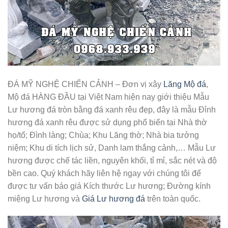
ĐÁ MỸ NGHỆ CHIẾN CẢNH – Đơn vị xây
Lăng Mộ đá
,
Mộ đá HÀNG ĐẦU tại Việt Nam hiện nay giới thiệu Mẫu
Lư hương đá tròn bằng đá xanh rêu đẹp, đây là mẫu Đỉnh
hương đá xanh rêu được sử dụng phổ biến tại Nhà thờ
họ/tổ; Đình làng; Chùa; Khu Lăng thờ; Nhà bia tưởng
niệm; Khu di tích lịch sử, Danh lam thắng cảnh,… Mẫu Lư
hương được chế tác liền, nguyên khối, tỉ mỉ, sắc nét và độ
bền cao. Quý khách hãy liên hệ ngay với chúng tôi để
được tư vấn báo giá Kích thước Lư hương; Đường kính
miệng Lư hương và
Giá Lư hương đá
trên toàn quốc.