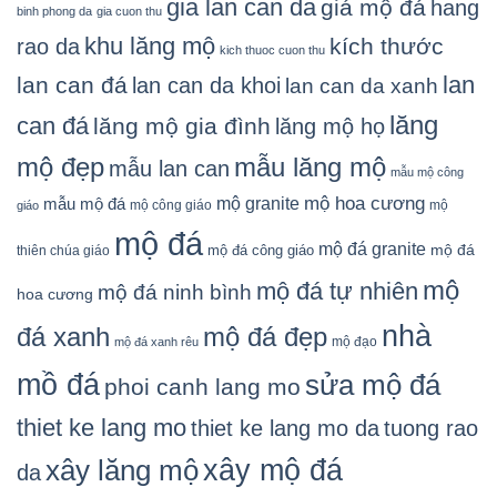
gia lan can da
giá mộ đá
hang
binh phong da
gia cuon thu
khu lăng mộ
kích thước
rao da
kich thuoc cuon thu
lan
lan can đá
lan can da khoi
lan can da xanh
lăng
can đá
lăng mộ gia đình
lăng mộ họ
mẫu lăng mộ
mộ đẹp
mẫu lan can
mẫu mộ công
mộ granite
mộ hoa cương
mẫu mộ đá
mộ công giáo
mộ
giáo
mộ đá
mộ đá granite
mộ đá
mộ đá công giáo
thiên chúa giáo
mộ
mộ đá tự nhiên
mộ đá ninh bình
hoa cương
nhà
đá xanh
mộ đá đẹp
mộ đạo
mộ đá xanh rêu
mồ đá
sửa mộ đá
phoi canh lang mo
thiet ke lang mo
thiet ke lang mo da
tuong rao
xây mộ đá
xây lăng mộ
da