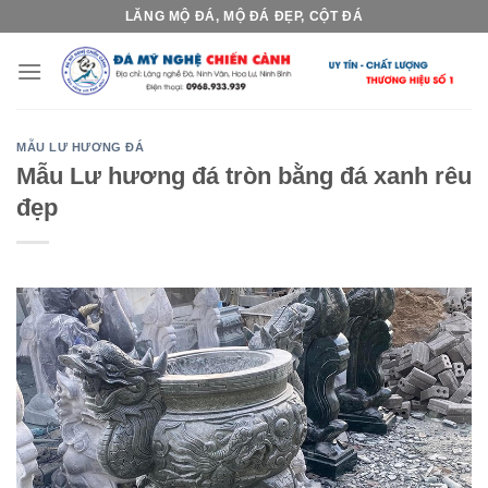
Skip
LĂNG MỘ ĐÁ, MỘ ĐÁ ĐẸP, CỘT ĐÁ
to
content
MẪU LƯ HƯƠNG ĐÁ
Mẫu Lư hương đá tròn bằng đá xanh rêu
đẹp