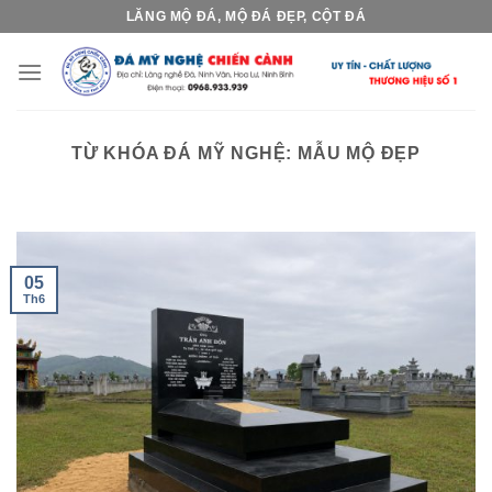
Skip
LĂNG MỘ ĐÁ, MỘ ĐÁ ĐẸP, CỘT ĐÁ
to
content
TỪ KHÓA ĐÁ MỸ NGHỆ:
MẪU MỘ ĐẸP
05
Th6