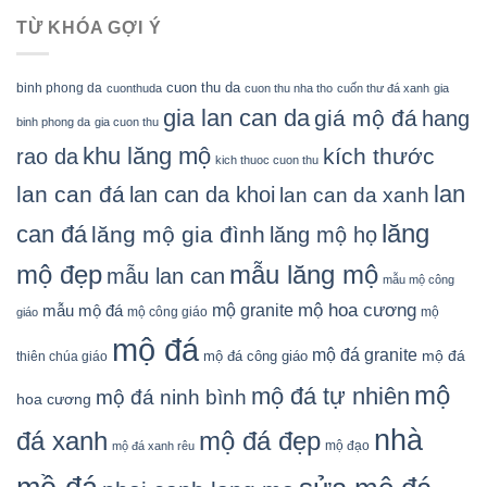
TỪ KHÓA GỢI Ý
cuon thu da
binh phong da
cuonthuda
cuon thu nha tho
cuốn thư đá xanh
gia
gia lan can da
giá mộ đá
hang
binh phong da
gia cuon thu
khu lăng mộ
kích thước
rao da
kich thuoc cuon thu
lan
lan can đá
lan can da khoi
lan can da xanh
lăng
can đá
lăng mộ gia đình
lăng mộ họ
mẫu lăng mộ
mộ đẹp
mẫu lan can
mẫu mộ công
mộ granite
mộ hoa cương
mẫu mộ đá
mộ công giáo
mộ
giáo
mộ đá
mộ đá granite
mộ đá
mộ đá công giáo
thiên chúa giáo
mộ
mộ đá tự nhiên
mộ đá ninh bình
hoa cương
nhà
đá xanh
mộ đá đẹp
mộ đạo
mộ đá xanh rêu