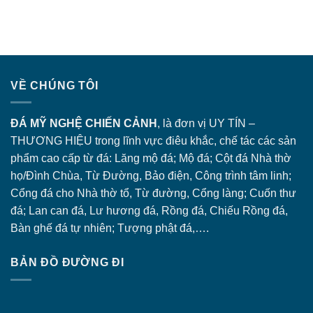
VỀ CHÚNG TÔI
ĐÁ MỸ NGHỆ CHIẾN CẢNH
, là đơn vị UY TÍN –
THƯƠNG HIỆU trong lĩnh vực điêu khắc, chế tác các sản
phẩm cao cấp từ đá: Lăng
mộ đá
; Mộ đá; Cột đá Nhà thờ
họ/Đình Chùa, Từ Đường, Bảo điện, Công trình tâm linh;
Cổng đá
cho Nhà thờ tổ, Từ đường, Cổng làng; Cuốn thư
đá; Lan can đá, Lư hương đá, Rồng đá, Chiếu Rồng đá,
Bàn ghế đá tự nhiên; Tượng phật đá,….
BẢN ĐỒ ĐƯỜNG ĐI