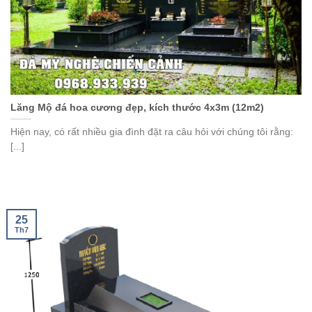
Lăng Mộ đá hoa cương đẹp, kích thước 4x3m (12m2)
Hiện nay, có rất nhiều gia đình đặt ra câu hỏi với chúng tôi rằng:
[...]
25
Th7