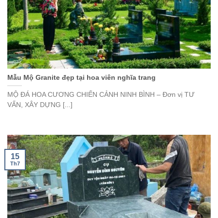
Mẫu Mộ Granite đẹp tại hoa viên nghĩa trang
MỘ ĐÁ HOA CƯƠNG CHIẾN CẢNH NINH BÌNH – Đơn vị TƯ
VẤN, XÂY DỰNG [...]
15
Th7