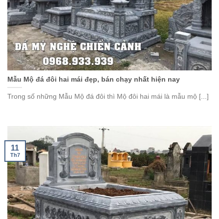
Mẫu Mộ đá đôi hai mái đẹp, bán chạy nhất hiện nay
Trong số những Mẫu Mộ đá đôi thì Mộ đôi hai mái là mẫu mộ [...]
11
Th7