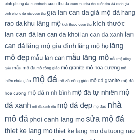
cuon thu da
binh phong da
cuonthuda
cuon thu nha tho
cuốn thư đá xanh
gia
gia lan can da
giá mộ đá
hang
binh phong da
gia cuon thu
khu lăng mộ
kích thước
rao da
kich thuoc cuon thu
lan
lan can đá
lan can da khoi
lan can da xanh
lăng
can đá
lăng mộ gia đình
lăng mộ họ
mẫu lăng mộ
mộ đẹp
mẫu lan can
mẫu mộ công
mộ granite
mộ hoa cương
mẫu mộ đá
mộ công giáo
mộ
giáo
mộ đá
mộ đá granite
mộ đá
mộ đá công giáo
thiên chúa giáo
mộ
mộ đá tự nhiên
mộ đá ninh bình
hoa cương
nhà
đá xanh
mộ đá đẹp
mộ đạo
mộ đá xanh rêu
mồ đá
sửa mộ đá
phoi canh lang mo
thiet ke lang mo
thiet ke lang mo da
tuong rao