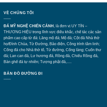
VỀ CHÚNG TÔI
ĐÁ MỸ NGHỆ CHIẾN CẢNH
, là đơn vị UY TÍN –
THƯƠNG HIỆU trong lĩnh vực điêu khắc, chế tác các sản
phẩm cao cấp từ đá: Lăng
mộ đá
; Mộ đá; Cột đá Nhà thờ
họ/Đình Chùa, Từ Đường, Bảo điện, Công trình tâm linh;
Cổng đá
cho Nhà thờ tổ, Từ đường, Cổng làng; Cuốn thư
đá; Lan can đá, Lư hương đá, Rồng đá, Chiếu Rồng đá,
Bàn ghế đá tự nhiên; Tượng phật đá,….
BẢN ĐỒ ĐƯỜNG ĐI