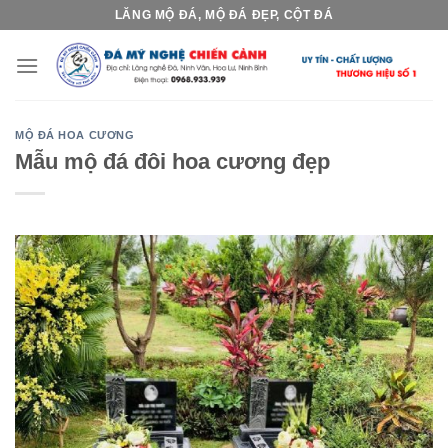
Skip
LĂNG MỘ ĐÁ, MỘ ĐÁ ĐẸP, CỘT ĐÁ
to
content
MỘ ĐÁ HOA CƯƠNG
Mẫu mộ đá đôi hoa cương đẹp