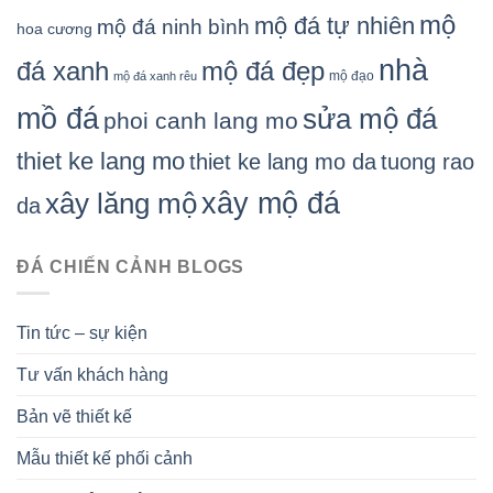
mộ
mộ đá tự nhiên
mộ đá ninh bình
hoa cương
nhà
đá xanh
mộ đá đẹp
mộ đạo
mộ đá xanh rêu
mồ đá
sửa mộ đá
phoi canh lang mo
thiet ke lang mo
thiet ke lang mo da
tuong rao
xây mộ đá
xây lăng mộ
da
ĐÁ CHIẾN CẢNH BLOGS
Tin tức – sự kiện
Tư vấn khách hàng
Bản vẽ thiết kế
Mẫu thiết kế phối cảnh