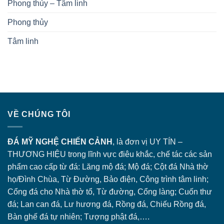
Phong thủy – Tâm linh
Phong thủy
Tâm linh
VỀ CHÚNG TÔI
ĐÁ MỸ NGHỆ CHIẾN CẢNH
, là đơn vị UY TÍN –
THƯƠNG HIỆU trong lĩnh vực điêu khắc, chế tác các sản
phẩm cao cấp từ đá: Lăng
mộ đá
; Mộ đá; Cột đá Nhà thờ
họ/Đình Chùa, Từ Đường, Bảo điện, Công trình tâm linh;
Cổng đá
cho Nhà thờ tổ, Từ đường, Cổng làng; Cuốn thư
đá; Lan can đá, Lư hương đá, Rồng đá, Chiếu Rồng đá,
Bàn ghế đá tự nhiên; Tượng phật đá,….