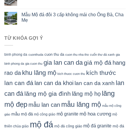
Mẫu Mộ đá đôi 3 cấp không mái cho Ông Bà, Cha
Mẹ
TỪ KHÓA GỢI Ý
cuon thu da
binh phong da
cuonthuda
cuon thu nha tho
cuốn thư đá xanh
gia
gia lan can da
giá mộ đá
hang
binh phong da
gia cuon thu
khu lăng mộ
kích thước
rao da
kich thuoc cuon thu
lan
lan can đá
lan can da khoi
lan can da xanh
lăng
can đá
lăng mộ gia đình
lăng mộ họ
mẫu lăng mộ
mộ đẹp
mẫu lan can
mẫu mộ công
mộ granite
mộ hoa cương
mẫu mộ đá
mộ công giáo
mộ
giáo
mộ đá
mộ đá granite
mộ đá
mộ đá công giáo
thiên chúa giáo