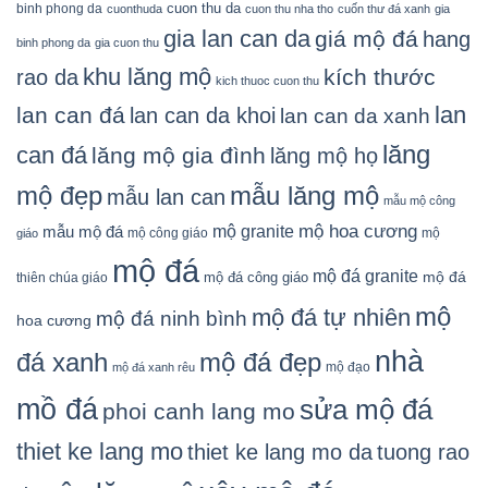
cuon thu da
binh phong da
cuonthuda
cuon thu nha tho
cuốn thư đá xanh
gia
gia lan can da
giá mộ đá
hang
binh phong da
gia cuon thu
khu lăng mộ
kích thước
rao da
kich thuoc cuon thu
lan
lan can đá
lan can da khoi
lan can da xanh
lăng
can đá
lăng mộ gia đình
lăng mộ họ
mẫu lăng mộ
mộ đẹp
mẫu lan can
mẫu mộ công
mộ granite
mộ hoa cương
mẫu mộ đá
mộ công giáo
mộ
giáo
mộ đá
mộ đá granite
mộ đá
mộ đá công giáo
thiên chúa giáo
mộ
mộ đá tự nhiên
mộ đá ninh bình
hoa cương
nhà
đá xanh
mộ đá đẹp
mộ đạo
mộ đá xanh rêu
mồ đá
sửa mộ đá
phoi canh lang mo
thiet ke lang mo
thiet ke lang mo da
tuong rao