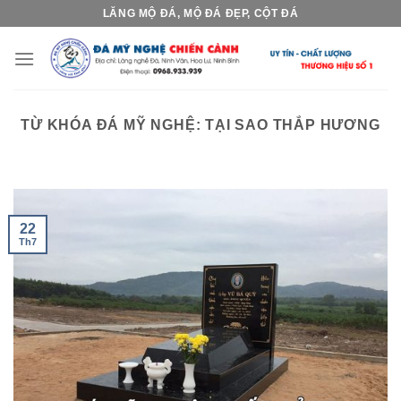
Skip
LĂNG MỘ ĐÁ, MỘ ĐÁ ĐẸP, CỘT ĐÁ
to
content
TỪ KHÓA ĐÁ MỸ NGHỆ:
TẠI SAO THẮP HƯƠNG
22
Th7