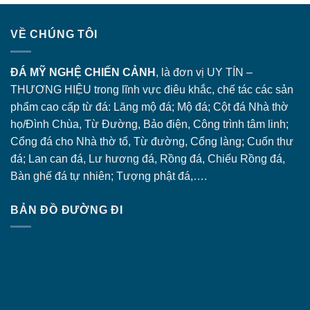
VỀ CHÚNG TÔI
ĐÁ MỸ NGHỆ CHIẾN CẢNH
, là đơn vị UY TÍN –
THƯƠNG HIỆU trong lĩnh vực điêu khắc, chế tác các sản
phẩm cao cấp từ đá: Lăng
mộ đá
; Mộ đá; Cột đá Nhà thờ
họ/Đình Chùa, Từ Đường, Bảo điện, Công trình tâm linh;
Cổng đá
cho Nhà thờ tổ, Từ đường, Cổng làng; Cuốn thư
đá; Lan can đá, Lư hương đá, Rồng đá, Chiếu Rồng đá,
Bàn ghế đá tự nhiên; Tượng phật đá,….
BẢN ĐỒ ĐƯỜNG ĐI