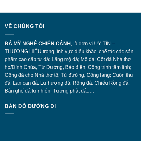
VỀ CHÚNG TÔI
ĐÁ MỸ NGHỆ CHIẾN CẢNH
, là đơn vị UY TÍN –
THƯƠNG HIỆU trong lĩnh vực điêu khắc, chế tác các sản
phẩm cao cấp từ đá: Lăng
mộ đá
; Mộ đá; Cột đá Nhà thờ
họ/Đình Chùa, Từ Đường, Bảo điện, Công trình tâm linh;
Cổng đá
cho Nhà thờ tổ, Từ đường, Cổng làng; Cuốn thư
đá; Lan can đá, Lư hương đá, Rồng đá, Chiếu Rồng đá,
Bàn ghế đá tự nhiên; Tượng phật đá,….
BẢN ĐỒ ĐƯỜNG ĐI