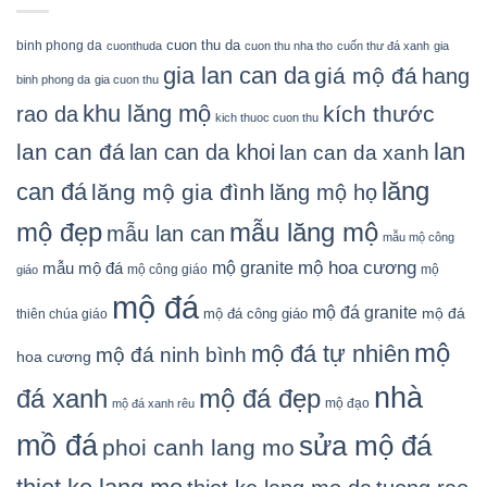
cuon thu da
binh phong da
cuonthuda
cuon thu nha tho
cuốn thư đá xanh
gia
gia lan can da
giá mộ đá
hang
binh phong da
gia cuon thu
khu lăng mộ
kích thước
rao da
kich thuoc cuon thu
lan
lan can đá
lan can da khoi
lan can da xanh
lăng
can đá
lăng mộ gia đình
lăng mộ họ
mẫu lăng mộ
mộ đẹp
mẫu lan can
mẫu mộ công
mộ granite
mộ hoa cương
mẫu mộ đá
mộ công giáo
mộ
giáo
mộ đá
mộ đá granite
mộ đá
mộ đá công giáo
thiên chúa giáo
mộ
mộ đá tự nhiên
mộ đá ninh bình
hoa cương
nhà
đá xanh
mộ đá đẹp
mộ đạo
mộ đá xanh rêu
mồ đá
sửa mộ đá
phoi canh lang mo