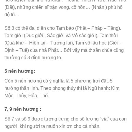
(Đất), những chiến sĩ trận vong, cô hồn… (Nhân ) phù hộ
độ trì…
Số 3 có thể đại diện cho Tam bảo (Phật – Pháp – Tăng),
Tam giới (Dục giới , Sắc giới và Vô sắc giới), Tam thời
(Quá khứ – Hiện tại – Tương lai), Tam vô lậu học (Giới –
Định – Tuệ) của nhà Phật… Bởi vậy mà ở sân chùa cũng
thường có 3 đỉnh hương to.
5 nén hương:
Còn 5 nén hương có ý nghĩa là 5 phương trời đất, 5
hướng thần linh. Theo phong thủy thì là Ngũ hành: Kim,
Mộc, Thủy, Hỏa, Thổ.
7, 9 nén hương :
Số 7 và số 9 được tượng trưng cho số lượng “vía” của con
người, khi người ta muốn xin ơn cho cá nhân.