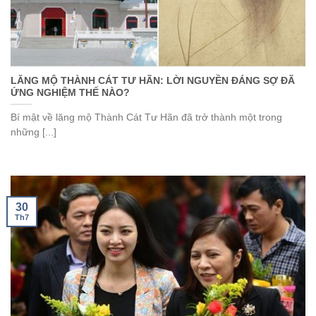
LĂNG MỘ THÀNH CÁT TƯ HÃN: LỜI NGUYỀN ĐÁNG SỢ ĐÃ
ỨNG NGHIỆM THẾ NÀO?
Bí mật về lăng mộ Thành Cát Tư Hãn đã trở thành một trong
những [...]
30
Th7