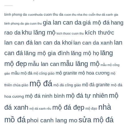
cuon thu da
binh phong da
cuonthuda
cuon thu nha tho
cuốn thư đá xanh
gia
gia lan can da
giá mộ đá
hang
binh phong da
gia cuon thu
khu lăng mộ
kích thước
rao da
kich thuoc cuon thu
lan
lan can đá
lan can da khoi
lan can da xanh
lăng
can đá
lăng mộ gia đình
lăng mộ họ
mẫu lăng mộ
mộ đẹp
mẫu lan can
mẫu mộ công
mộ granite
mộ hoa cương
mẫu mộ đá
mộ công giáo
mộ
giáo
mộ đá
mộ đá granite
mộ đá
mộ đá công giáo
thiên chúa giáo
mộ
mộ đá tự nhiên
mộ đá ninh bình
hoa cương
nhà
đá xanh
mộ đá đẹp
mộ đạo
mộ đá xanh rêu
mồ đá
sửa mộ đá
phoi canh lang mo