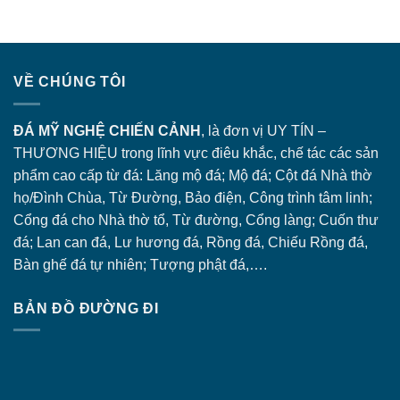
VỀ CHÚNG TÔI
ĐÁ MỸ NGHỆ CHIẾN CẢNH
, là đơn vị UY TÍN –
THƯƠNG HIỆU trong lĩnh vực điêu khắc, chế tác các sản
phẩm cao cấp từ đá: Lăng
mộ đá
; Mộ đá; Cột đá Nhà thờ
họ/Đình Chùa, Từ Đường, Bảo điện, Công trình tâm linh;
Cổng đá
cho Nhà thờ tổ, Từ đường, Cổng làng; Cuốn thư
đá; Lan can đá, Lư hương đá, Rồng đá, Chiếu Rồng đá,
Bàn ghế đá tự nhiên; Tượng phật đá,….
BẢN ĐỒ ĐƯỜNG ĐI