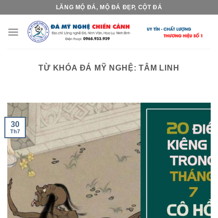
Skip
LĂNG MỘ ĐÁ, MỘ ĐÁ ĐẸP, CỘT ĐÁ
to
content
TỪ KHÓA ĐÁ MỸ NGHỆ:
TÂM LINH
30
Th7