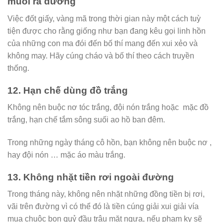
muối ra đường
Việc đốt giấy, vàng mã trong thời gian này một cách tuỳ
tiện được cho rằng giống như bạn đang kêu gọi linh hồn
của những con ma đói đến bố thí mang đến xui xẻo và
không may. Hãy cúng cháo và bố thí theo cách truyền
thống.
12. Hạn chế dùng đồ trắng
Không nên buộc nơ tóc trắng, đội nón trắng hoặc mặc đồ
trắng, hạn chế tắm sông suối ao hồ ban đêm.
Trong những ngày tháng cô hồn, bạn không nên buộc nơ ,
hay đội nón … mặc áo màu trắng.
13. Không nhặt tiền rơi ngoài đường
Trong tháng này, không nên nhặt những đồng tiền bị rơi,
vãi trên đường vì có thể đó là tiền cúng giải xui giải vía
mua chuộc bọn quỷ đầu trâu mặt ngựa, nếu phạm kỵ sẽ