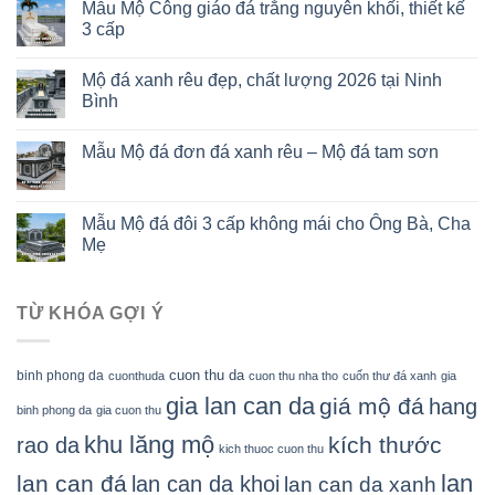
Mẫu Mộ Công giáo đá trắng nguyên khối, thiết kế
3 cấp
Mộ đá xanh rêu đẹp, chất lượng 2026 tại Ninh
Bình
Mẫu Mộ đá đơn đá xanh rêu – Mộ đá tam sơn
Mẫu Mộ đá đôi 3 cấp không mái cho Ông Bà, Cha
Mẹ
TỪ KHÓA GỢI Ý
cuon thu da
binh phong da
cuonthuda
cuon thu nha tho
cuốn thư đá xanh
gia
gia lan can da
giá mộ đá
hang
binh phong da
gia cuon thu
khu lăng mộ
kích thước
rao da
kich thuoc cuon thu
lan
lan can đá
lan can da khoi
lan can da xanh