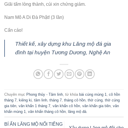
Giãi tấm lòng thành, cúi xin chứng giám.
Nam Mô A Di Đà Phật! (3 lần)
Cẩn cáo!
Thiết kế, xây dựng khu Lăng mộ đá gia
đình tại huyện Tương Dương, Nghệ An
Chuyên mục
Phong thủy - Tâm linh
, từ khóa
bài cúng mùng 1
,
cô hồn
tháng 7
,
kiêng kị
,
tâm linh
,
tháng 7
,
tháng cô hồn
,
thờ cúng
,
thờ cúng
gia tiên
,
văn khấn 1 tháng 7
,
văn khấn cô hồn
,
văn khấn gia tiên
,
văn
khấn mùng 1
,
văn khấn tháng cô hồn
,
lăng mộ đá
.
BÍ ẨN LĂNG MỘ NỔI TIẾNG
Xây dựng Lăng mộ đôi cho