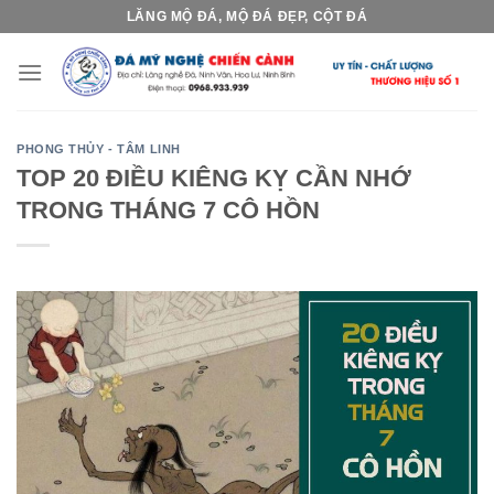
Skip
LĂNG MỘ ĐÁ, MỘ ĐÁ ĐẸP, CỘT ĐÁ
to
content
PHONG THỦY - TÂM LINH
TOP 20 ĐIỀU KIÊNG KỴ CẦN NHỚ
TRONG THÁNG 7 CÔ HỒN