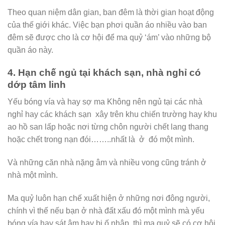
Theo quan niệm dân gian, ban đêm là thời gian hoạt động
của thế giới khác. Việc bạn phơi quần áo nhiều vào ban
đêm sẽ được cho là cơ hội để ma quỷ ‘ám’ vào những bộ
quần áo này.
4. Hạn chế ngủ tại khách sạn, nhà nghỉ có
dớp tâm linh
Yếu bóng vía và hay sợ ma Không nên ngủ tại các nhà
nghỉ hay các khách sạn xây trên khu chiến trường hay khu
ao hồ san lấp hoặc nơi từng chôn người chết lang thang
hoặc chết trong nạn đói……..nhất là ở đó một mình.
Và những căn nhà nặng âm và nhiều vong cũng tránh ở
nhà một mình.
Ma quỷ luôn hạn chế xuất hiện ở những nơi đông người,
chính vì thế nếu bạn ở nhà đất xấu đó một mình mà yếu
bóng vía hay sát âm hay bị ố nhập thì ma quỷ sẽ có cơ hội