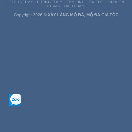
LỜI PHẬT DẠY
PHONG THỦY – TÂM LINH
TIN TỨC – SỰ KIỆN
TƯ VẤN KHÁCH HÀNG
Copyright 2026 ©
XÂY LĂNG MỘ ĐÁ, MỘ ĐÁ GIA TỘC