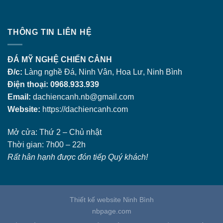
THÔNG TIN LIÊN HỆ
ĐÁ MỸ NGHỆ CHIẾN CẢNH
Đ/c:
Làng nghề Đá, Ninh Vân, Hoa Lư, Ninh Bình
Điện thoại: 0968.933.939
Email:
dachiencanh.nb@gmail.com
Website:
https://dachiencanh.com
Mở cửa: Thứ 2 – Chủ nhật
Thời gian: 7h00 – 22h
Rất hân hạnh được đón tiếp Quý khách!
Thiết kế website Ninh Bình
nbpage.com