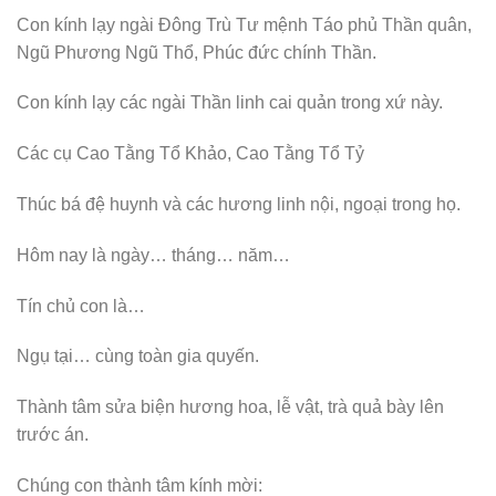
Con kính lạy ngài Đông Trù Tư mệnh Táo phủ Thần quân,
Ngũ Phương Ngũ Thổ, Phúc đức chính Thần.
Con kính lạy các ngài Thần linh cai quản trong xứ này.
Các cụ Cao Tằng Tổ Khảo, Cao Tằng Tổ Tỷ
Thúc bá đệ huynh và các hương linh nội, ngoại trong họ.
Hôm nay là ngày… tháng… năm…
Tín chủ con là…
Ngụ tại… cùng toàn gia quyến.
Thành tâm sửa biện hương hoa, lễ vật, trà quả bày lên
trước án.
Chúng con thành tâm kính mời: