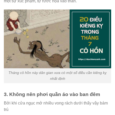
một sự xúc phạm, tự rước họa vào thân.
Tháng cô hồn này dân gian xưa có một số điều cần kiêng kỵ
nhất định
3. Không nên phơi quần áo vào ban đêm
Bởi khi cửa ngục mở nhiều vong rách dưới thấy vậy bám
trú