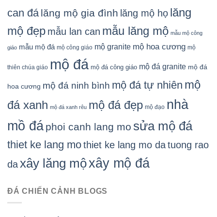
lăng
can đá
lăng mộ gia đình
lăng mộ họ
mẫu lăng mộ
mộ đẹp
mẫu lan can
mẫu mộ công
mộ granite
mộ hoa cương
mẫu mộ đá
mộ công giáo
mộ
giáo
mộ đá
mộ đá granite
mộ đá
mộ đá công giáo
thiên chúa giáo
mộ
mộ đá tự nhiên
mộ đá ninh bình
hoa cương
nhà
đá xanh
mộ đá đẹp
mộ đạo
mộ đá xanh rêu
mồ đá
sửa mộ đá
phoi canh lang mo
thiet ke lang mo
thiet ke lang mo da
tuong rao
xây mộ đá
xây lăng mộ
da
ĐÁ CHIẾN CẢNH BLOGS