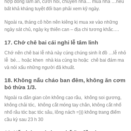
hợp đồng làm ăn, cưới hỏi, chuyển nhà… mua nhà …nếu
bất khả kháng tuyệt đối bạn phải xem kỹ ngày.
Ngoài ra, tháng cô hồn nên kiêng kị mua xe vào những
ngày sát chủ, ngày kỵ thiên can – địa chi tương khắc….
17. Chớ chê bai cái nghi lễ tâm linh
Chớ nên chê bai lễ nhà này cúng chúng sinh ít đồ …lễ nhỏ
lễ bé… hoặc khen nhà kia cúng to hoặc chê bai đám ma
và nói xấu những người đã khuất.
18. Không nấu cháo ban đêm, không ăn cơm
bỏ thừa 1/3.
Ngoài ra dân gian còn không cạo râu, không soi gương,
không chải tóc, không cắt móng tay chân, không cắt nhổ
nhổ râu tóc bạc tóc sâu, lông nách =))) không trang điểm
cầu kỳ sau 23 h 30