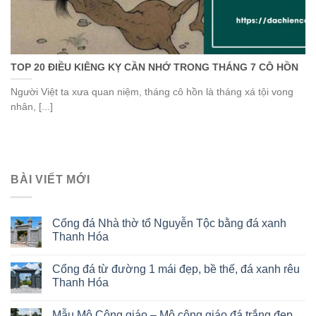
TOP 20 ĐIỀU KIÊNG KỴ CẦN NHỚ TRONG THÁNG 7 CÔ HỒN
Người Việt ta xưa quan niệm, tháng cô hồn là tháng xá tội vong
nhân, [...]
BÀI VIẾT MỚI
Cổng đá Nhà thờ tổ Nguyễn Tộc bằng đá xanh
Thanh Hóa
Cổng đá từ đường 1 mái đẹp, bề thế, đá xanh rêu
Thanh Hóa
Mẫu Mộ Công giáo – Mộ công giáo đá trắng đẹp