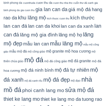
cuon thu da
binh phong da
cuonthuda
cuon thu nha tho
cuốn thư đá xanh
gia
gia lan can da
giá mộ đá
hang
binh phong da
gia cuon thu
khu lăng mộ
kích thước
rao da
kich thuoc cuon thu
lan
lan can đá
lan can da khoi
lan can da xanh
lăng
can đá
lăng mộ gia đình
lăng mộ họ
mẫu lăng mộ
mộ đẹp
mẫu lan can
mẫu mộ công
mộ granite
mộ hoa cương
mẫu mộ đá
mộ công giáo
mộ
giáo
mộ đá
mộ đá granite
mộ đá
mộ đá công giáo
thiên chúa giáo
mộ
mộ đá tự nhiên
mộ đá ninh bình
hoa cương
nhà
đá xanh
mộ đá đẹp
mộ đạo
mộ đá xanh rêu
mồ đá
sửa mộ đá
phoi canh lang mo
thiet ke lang mo
thiet ke lang mo da
tuong rao