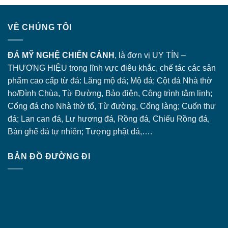
VỀ CHÚNG TÔI
ĐÁ MỸ NGHỆ CHIẾN CẢNH
, là đơn vị UY TÍN –
THƯƠNG HIỆU trong lĩnh vực điêu khắc, chế tác các sản
phẩm cao cấp từ đá: Lăng
mộ đá
; Mộ đá; Cột đá Nhà thờ
họ/Đình Chùa, Từ Đường, Bảo điện, Công trình tâm linh;
Cổng đá
cho Nhà thờ tổ, Từ đường, Cổng làng; Cuốn thư
đá; Lan can đá, Lư hương đá, Rồng đá, Chiếu Rồng đá,
Bàn ghế đá tự nhiên; Tượng phật đá,….
BẢN ĐỒ ĐƯỜNG ĐI