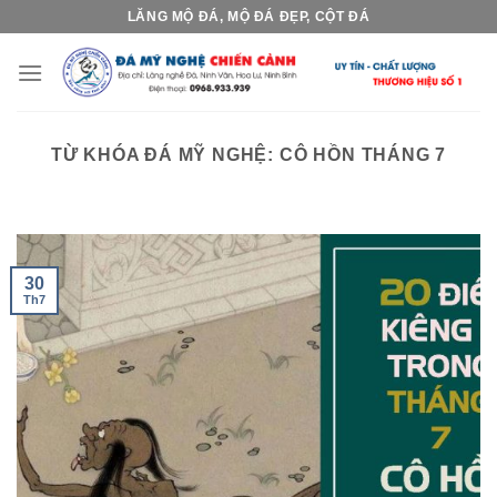
Skip
LĂNG MỘ ĐÁ, MỘ ĐÁ ĐẸP, CỘT ĐÁ
to
content
TỪ KHÓA ĐÁ MỸ NGHỆ:
CÔ HỒN THÁNG 7
30
Th7