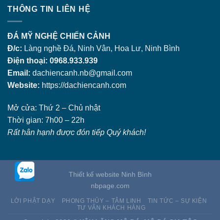
THÔNG TIN LIÊN HỆ
ĐÁ MỸ NGHỆ CHIẾN CẢNH
Đ/c:
Làng nghề Đá, Ninh Vân, Hoa Lư, Ninh Bình
Điện thoại: 0968.933.939
Email:
dachiencanh.nb@gmail.com
Website:
https://dachiencanh.com
Mở cửa: Thứ 2 – Chủ nhật
Thời gian: 7h00 – 22h
Rất hân hạnh được đón tiếp Quý khách!
Thiết kế website Ninh Bình
nbpage.com
LỜI PHẬT DẠY
PHONG THỦY – TÂM LINH
TIN TỨC – SỰ KIỆN
TƯ VẤN KHÁCH HÀNG