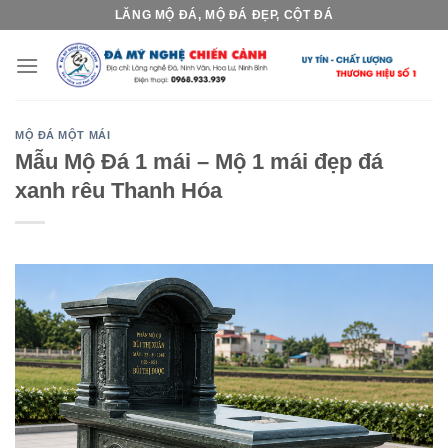
Skip
LĂNG MỘ ĐÁ, MỘ ĐÁ ĐẸP, CỘT ĐÁ
to
content
MỘ ĐÁ MỘT MÁI
Mẫu Mộ Đá 1 mái – Mộ 1 mái đẹp đá
xanh rêu Thanh Hóa