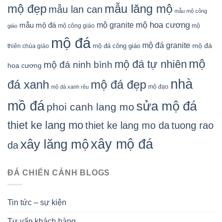
mẫu lăng mộ
mộ đẹp
mẫu lan can
mẫu mộ công
mộ granite
mộ hoa cương
mẫu mộ đá
mộ công giáo
mộ
giáo
mộ đá
mộ đá granite
mộ đá
mộ đá công giáo
thiên chúa giáo
mộ
mộ đá tự nhiên
mộ đá ninh bình
hoa cương
nhà
đá xanh
mộ đá đẹp
mộ đạo
mộ đá xanh rêu
mồ đá
sửa mộ đá
phoi canh lang mo
thiet ke lang mo
thiet ke lang mo da
tuong rao
xây mộ đá
xây lăng mộ
da
ĐÁ CHIẾN CẢNH BLOGS
Tin tức – sự kiện
Tư vấn khách hàng