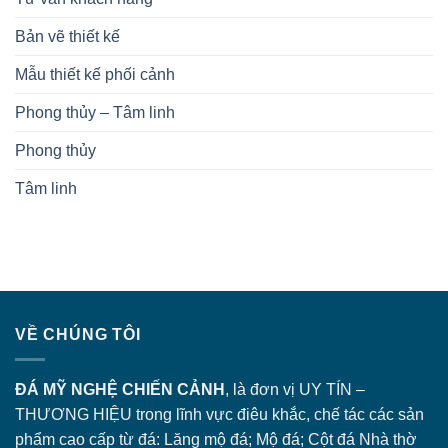
Bản vẽ thiết kế
Mẫu thiết kế phối cảnh
Phong thủy – Tâm linh
Phong thủy
Tâm linh
VỀ CHÚNG TÔI
ĐÁ MỸ NGHỆ CHIẾN CẢNH
, là đơn vị UY TÍN –
THƯƠNG HIỆU trong lĩnh vực điêu khắc, chế tác các sản
phẩm cao cấp từ đá: Lăng
mộ đá
; Mộ đá; Cột đá Nhà thờ