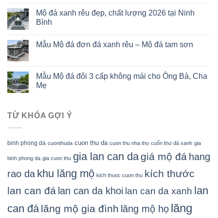
Mộ đá xanh rêu đẹp, chất lượng 2026 tại Ninh
Bình
Mẫu Mộ đá đơn đá xanh rêu – Mộ đá tam sơn
Mẫu Mộ đá đôi 3 cấp không mái cho Ông Bà, Cha
Mẹ
TỪ KHÓA GỢI Ý
cuon thu da
binh phong da
cuonthuda
cuon thu nha tho
cuốn thư đá xanh
gia
gia lan can da
giá mộ đá
hang
binh phong da
gia cuon thu
khu lăng mộ
kích thước
rao da
kich thuoc cuon thu
lan
lan can đá
lan can da khoi
lan can da xanh
lăng
can đá
lăng mộ gia đình
lăng mộ họ