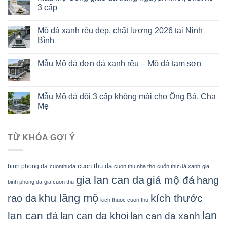
3 cấp
Mộ đá xanh rêu đẹp, chất lượng 2026 tại Ninh
Bình
Mẫu Mộ đá đơn đá xanh rêu – Mộ đá tam sơn
Mẫu Mộ đá đôi 3 cấp không mái cho Ông Bà, Cha
Mẹ
TỪ KHÓA GỢI Ý
cuon thu da
binh phong da
cuonthuda
cuon thu nha tho
cuốn thư đá xanh
gia
gia lan can da
giá mộ đá
hang
binh phong da
gia cuon thu
khu lăng mộ
kích thước
rao da
kich thuoc cuon thu
lan
lan can đá
lan can da khoi
lan can da xanh