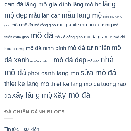
lăng
can đá
lăng mộ gia đình
lăng mộ họ
mẫu lăng mộ
mộ đẹp
mẫu lan can
mẫu mộ công
mộ granite
mộ hoa cương
mẫu mộ đá
mộ công giáo
mộ
giáo
mộ đá
mộ đá granite
mộ đá
mộ đá công giáo
thiên chúa giáo
mộ
mộ đá tự nhiên
mộ đá ninh bình
hoa cương
nhà
đá xanh
mộ đá đẹp
mộ đạo
mộ đá xanh rêu
mồ đá
sửa mộ đá
phoi canh lang mo
thiet ke lang mo
thiet ke lang mo da
tuong rao
xây mộ đá
xây lăng mộ
da
ĐÁ CHIẾN CẢNH BLOGS
Tin tức – sự kiện