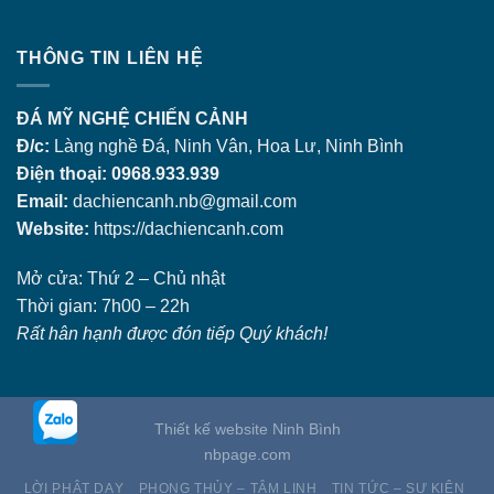
THÔNG TIN LIÊN HỆ
ĐÁ MỸ NGHỆ CHIẾN CẢNH
Đ/c:
Làng nghề Đá, Ninh Vân, Hoa Lư, Ninh Bình
Điện thoại: 0968.933.939
Email:
dachiencanh.nb@gmail.com
Website:
https://dachiencanh.com
Mở cửa: Thứ 2 – Chủ nhật
Thời gian: 7h00 – 22h
Rất hân hạnh được đón tiếp Quý khách!
Thiết kế website Ninh Bình
nbpage.com
LỜI PHẬT DẠY
PHONG THỦY – TÂM LINH
TIN TỨC – SỰ KIỆN