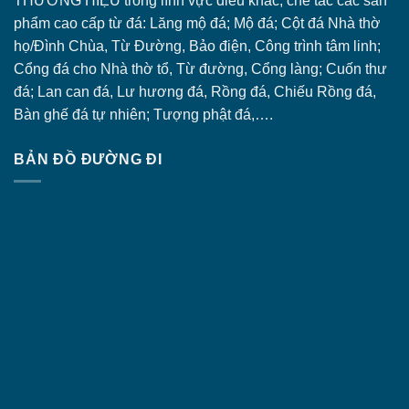
THƯƠNG HIỆU trong lĩnh vực điêu khắc, chế tác các sản
phẩm cao cấp từ đá: Lăng
mộ đá
; Mộ đá; Cột đá Nhà thờ
họ/Đình Chùa, Từ Đường, Bảo điện, Công trình tâm linh;
Cổng đá
cho Nhà thờ tổ, Từ đường, Cổng làng; Cuốn thư
đá; Lan can đá, Lư hương đá, Rồng đá, Chiếu Rồng đá,
Bàn ghế đá tự nhiên; Tượng phật đá,….
BẢN ĐỒ ĐƯỜNG ĐI