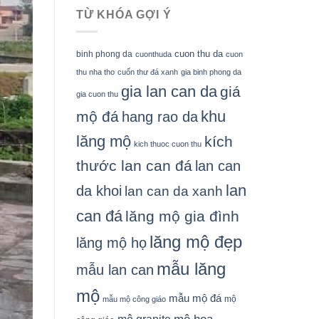
TỪ KHÓA GỢI Ý
cuon thu da
binh phong da
cuonthuda
cuon
thu nha tho
cuốn thư đá xanh
gia binh phong da
gia lan can da
giá
gia cuon thu
khu
mộ đá
hang rao da
lăng mộ
kích
kich thuoc cuon thu
thước lan can đá
lan can
lan
da khoi
lan can da xanh
can đá
lăng mộ gia đình
lăng mộ đẹp
lăng mộ họ
mẫu lăng
mẫu lan can
mộ
mẫu mộ đá
mộ
mẫu mộ công giáo