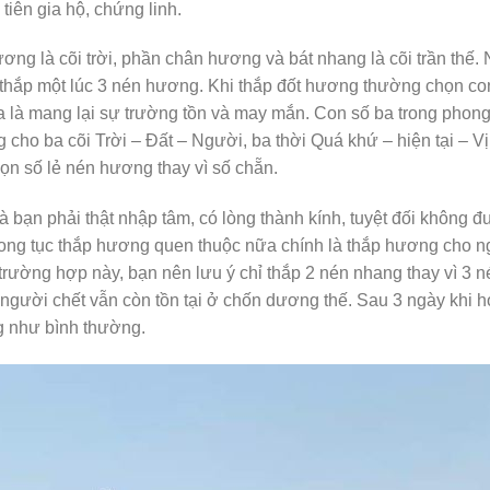
tiên gia hộ, chứng linh.
ng là cõi trời, phần chân hương và bát nhang là cõi trần thế.
ẽ thắp một lúc 3 nén hương. Khi thắp đốt hương thường chọn co
hĩa là mang lại sự trường tồn và may mắn. Con số ba trong phong
 cho ba cõi Trời – Đất – Người, ba thời Quá khứ – hiện tại – V
họn số lẻ nén hương thay vì số chẵn.
à bạn phải thật nhập tâm, có lòng thành kính, tuyệt đối không 
ong tục thắp hương quen thuộc nữa chính là thắp hương cho 
trường hợp này, bạn nên lưu ý chỉ thắp 2 nén nhang thay vì 3 n
, người chết vẫn còn tồn tại ở chốn dương thế. Sau 3 ngày khi h
ng như bình thường.