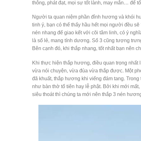
thông, phát đạt, mọi sự tốt lành, may mắn… để tổ 
Người ta quan niệm phần đỉnh hương và khói hươ
tinh ý, bạn có thể thấy hầu hết mọi người đều s
nén nhang để giao kết với cõi tâm linh, có ý ng
là số lẻ, mang tính dương. Số 3 cũng tượng trưng
Bên cạnh đó, khi thắp nhang, tốt nhất bạn nên c
Khi thực hiện thắp hương, điều quan trọng nhất l
vừa nói chuyện, vừa đùa vừa thắp được. Một ph
đã khuất, thắp hương khi viếng đám tang. Trong 
như bàn thờ tổ tiên hay lễ phật. Bởi khi mới mất
siêu thoát thì chúng ta mới nên thắp 3 nén hươ