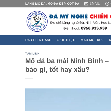
Skip
EMAIL
LĂNG MỘ ĐÁ, MỘ ĐÁ ĐẸP, CỘT ĐÁ
to
content
ĐÁ CHIẾN CẢNH
GIỚI THIỆU
MẪU MỘ ĐÁ
TÂM LINH
Mộ đá ba mái Ninh Bình –
báo gì, tốt hay xấu?