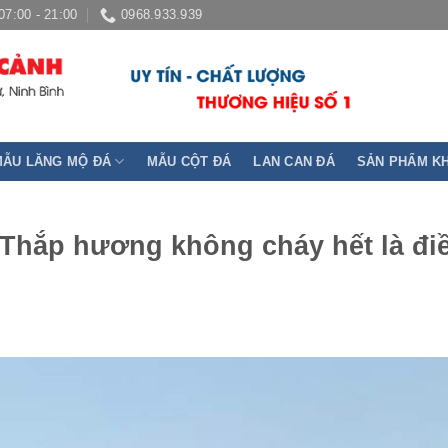
07:00 - 21:00
0968.933.939
MẪU LĂNG MỘ ĐÁ
MẪU CỘT ĐÁ
LAN CAN ĐÁ
SẢN PHẨM K
 Thắp hương không cháy hết là đi