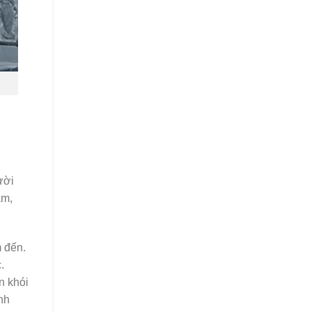
ười
ằm,
 đến.
.
n khói
nh