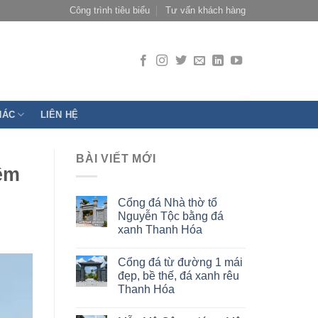
Công trình tiêu biểu
Tư vấn khách hàng
HÁC
LIÊN HỆ
BÀI VIẾT MỚI
ềm
Cổng đá Nhà thờ tổ
Nguyễn Tộc bằng đá
xanh Thanh Hóa
Cổng đá từ đường 1 mái
đẹp, bề thế, đá xanh rêu
Thanh Hóa