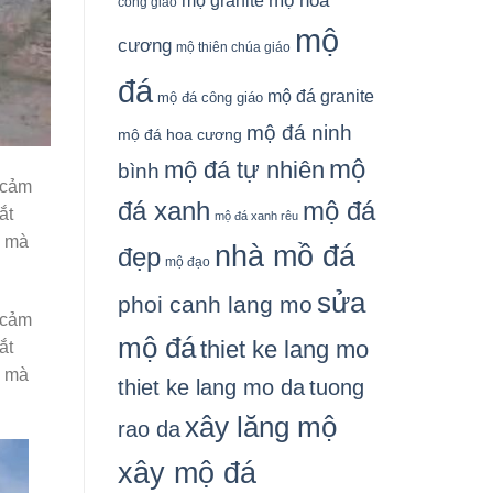
mộ granite
mộ hoa
công giáo
mộ
cương
mộ thiên chúa giáo
đá
mộ đá granite
mộ đá công giáo
mộ đá ninh
mộ đá hoa cương
mộ
mộ đá tự nhiên
bình
 cảm
đá xanh
mộ đá
ắt
mộ đá xanh rêu
ó mà
nhà mồ đá
đẹp
mộ đạo
sửa
phoi canh lang mo
 cảm
mộ đá
thiet ke lang mo
ắt
ó mà
thiet ke lang mo da
tuong
xây lăng mộ
rao da
xây mộ đá