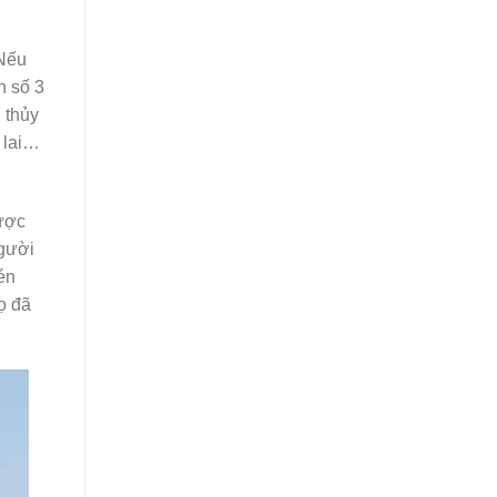
 Nếu
n số 3
 thủy
ị lai…
được
người
én
ọ đã