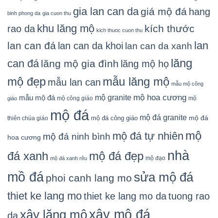
gia lan can da
giá mộ đá
hang
binh phong da
gia cuon thu
khu lăng mộ
kích thước
rao da
kich thuoc cuon thu
lan
lan can đá
lan can da khoi
lan can da xanh
lăng
can đá
lăng mộ gia đình
lăng mộ họ
mẫu lăng mộ
mộ đẹp
mẫu lan can
mẫu mộ công
mộ granite
mộ hoa cương
mẫu mộ đá
mộ công giáo
mộ
giáo
mộ đá
mộ đá granite
mộ đá
mộ đá công giáo
thiên chúa giáo
mộ
mộ đá tự nhiên
mộ đá ninh bình
hoa cương
nhà
đá xanh
mộ đá đẹp
mộ đạo
mộ đá xanh rêu
mồ đá
sửa mộ đá
phoi canh lang mo
thiet ke lang mo
thiet ke lang mo da
tuong rao
xây mộ đá
xây lăng mộ
da