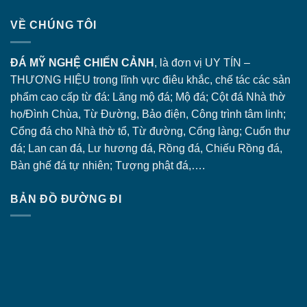
VỀ CHÚNG TÔI
ĐÁ MỸ NGHỆ CHIẾN CẢNH
, là đơn vị UY TÍN –
THƯƠNG HIỆU trong lĩnh vực điêu khắc, chế tác các sản
phẩm cao cấp từ đá: Lăng
mộ đá
; Mộ đá; Cột đá Nhà thờ
họ/Đình Chùa, Từ Đường, Bảo điện, Công trình tâm linh;
Cổng đá
cho Nhà thờ tổ, Từ đường, Cổng làng; Cuốn thư
đá; Lan can đá, Lư hương đá, Rồng đá, Chiếu Rồng đá,
Bàn ghế đá tự nhiên; Tượng phật đá,….
BẢN ĐỒ ĐƯỜNG ĐI