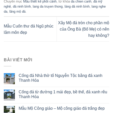
Chuyên mục
Mẫu thiết kế phối cảnh
, từ khóa
da chien canh
,
đá mỹ
nghệ
,
đá ninh bình
,
lang da truyen thong
,
làng đá ninh bình
,
lang nghe
da
,
lăng mộ đá
.
Xây Mộ đá tròn cho phần mộ
Mẫu Cuốn thư đá Ngũ phúc
của Ông Bà (Bố Mẹ) có nên
lâm môn đẹp
hay không?
BÀI VIẾT MỚI
Cổng đá Nhà thờ tổ Nguyễn Tộc bằng đá xanh
Thanh Hóa
Cổng đá từ đường 1 mái đẹp, bề thế, đá xanh rêu
Thanh Hóa
Mẫu Mộ Công giáo – Mộ công giáo đá trắng đẹp