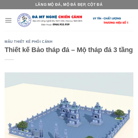
Skip
LĂNG MỘ ĐÁ, MỘ ĐÁ ĐẸP, CỘT ĐÁ
to
content
MẪU THIẾT KẾ PHỐI CẢNH
Thiết kế Bảo tháp đá – Mộ tháp đá 3 tầng