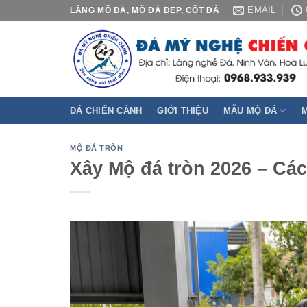
Skip
EMAIL
LĂNG MỘ ĐÁ, MỘ ĐÁ ĐẸP, CỘT ĐÁ
to
content
ĐÁ CHIẾN CẢNH
GIỚI THIỆU
MẪU MỘ ĐÁ
MỘ ĐÁ TRÒN
Xây Mộ đá tròn 2026 – Các