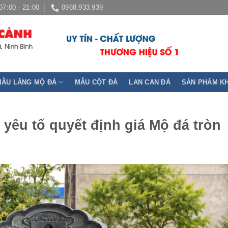
07:00 - 21:00
0968.933.939
MẪU LĂNG MỘ ĐÁ
MẪU CỘT ĐÁ
LAN CAN ĐÁ
SẢN PHẨM K
 yêu tố quyết định giá Mộ đá tròn