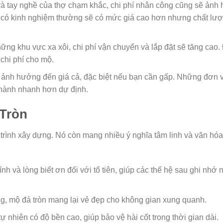
và tay nghề của thợ chạm khắc, chi phí nhân công cũng sẽ ảnh
 có kinh nghiệm thường sẽ có mức giá cao hơn nhưng chất lư
g khu vực xa xôi, chi phí vận chuyển và lắp đặt sẽ tăng cao.
chi phí cho mộ.
ể ảnh hưởng đến giá cả, đặc biệt nếu bạn cần gấp. Những đơn vị
thành nhanh hơn dự định.
 Tròn
 trình xây dựng. Nó còn mang nhiều ý nghĩa tâm linh và văn hó
ính và lòng biết ơn đối với tổ tiên, giúp các thế hệ sau ghi nhớ
ạng, mộ đá tròn mang lại vẻ đẹp cho không gian xung quanh.
ự nhiên có độ bền cao, giúp bảo vệ hài cốt trong thời gian dài.