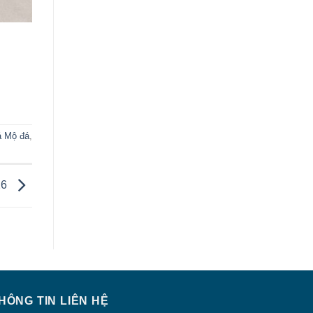
á Mộ đá
,
26
HÔNG TIN LIÊN HỆ