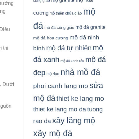
mộ granite
mộ hoa
công giáo
 hưởng
mộ
ợng
cương
mộ thiên chúa giáo
đá
mộ đá granite
mộ đá công giáo
 Điều
mộ đá ninh
mộ đá hoa cương
mộ
mộ đá tự nhiên
bình
 thi
đá xanh
mộ đá
mộ đá xanh rêu
nhà mồ đá
đẹp
mộ đạo
sửa
a. Dưới
phoi canh lang mo
mộ đá
thiet ke lang mo
 nguồn
thiet ke lang mo da
tuong
xây lăng mộ
rao da
xây mộ đá