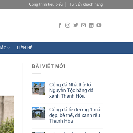
Công trình tiêu biểu
Tư vấn khách hàng
HÁC
LIÊN HỆ
BÀI VIẾT MỚI
Cổng đá Nhà thờ tổ
Nguyễn Tộc bằng đá
xanh Thanh Hóa
Cổng đá từ đường 1 mái
đẹp, bề thế, đá xanh rêu
Thanh Hóa