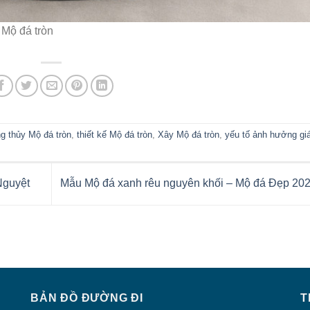
 Mộ đá tròn
g thủy Mộ đá tròn
,
thiết kế Mộ đá tròn
,
Xây Mộ đá tròn
,
yếu tố ảnh hưởng gi
Nguyệt
Mẫu Mộ đá xanh rêu nguyên khối – Mộ đá Đẹp 20
BẢN ĐỒ ĐƯỜNG ĐI
T