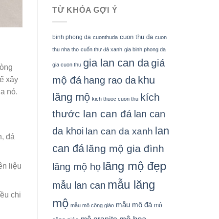
TỪ KHÓA GỢI Ý
cuon thu da
binh phong da
cuonthuda
cuon
thu nha tho
cuốn thư đá xanh
gia binh phong da
gia lan can da
giá
gia cuon thu
lòng
khu
mộ đá
hang rao da
để xây
a nó.
lăng mộ
kích
kich thuoc cuon thu
thước lan can đá
lan can
lan
da khoi
lan can da xanh
h, đá
can đá
lăng mộ gia đình
lăng mộ đẹp
lăng mộ họ
ên liệu
mẫu lăng
mẫu lan can
ều chi
mộ
mẫu mộ đá
mộ
mẫu mộ công giáo