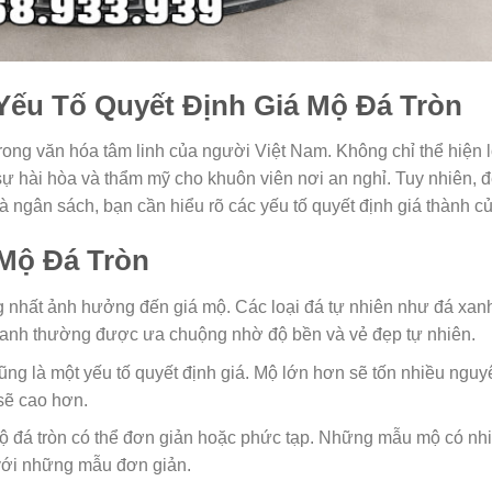
Yếu Tố Quyết Định Giá Mộ Đá Tròn
trong văn hóa tâm linh của người Việt Nam. Không chỉ thể hiện 
 sự hài hòa và thẩm mỹ cho khuôn viên nơi an nghỉ. Tuy nhiên, 
 ngân sách, bạn cần hiểu rõ các yếu tố quyết định giá thành củ
 Mộ Đá Tròn
ng nhất ảnh hưởng đến giá mộ. Các loại đá tự nhiên như đá xan
 xanh thường được ưa chuộng nhờ độ bền và vẻ đẹp tự nhiên.
ng là một yếu tố quyết định giá. Mộ lớn hơn sẽ tốn nhiều nguy
 sẽ cao hơn.
ộ đá tròn có thể đơn giản hoặc phức tạp. Những mẫu mộ có nhi
 với những mẫu đơn giản.