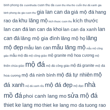
cuon thu da
binh phong da
cuonthuda
cuon thu nha tho
cuốn thư đá xanh
gia
gia lan can da
giá mộ đá
hang
binh phong da
gia cuon thu
khu lăng mộ
kích thước
rao da
kich thuoc cuon thu
lan
lan can đá
lan can da khoi
lan can da xanh
lăng
can đá
lăng mộ gia đình
lăng mộ họ
mẫu lăng mộ
mộ đẹp
mẫu lan can
mẫu mộ công
mộ granite
mộ hoa cương
mẫu mộ đá
mộ công giáo
mộ
giáo
mộ đá
mộ đá granite
mộ đá
mộ đá công giáo
thiên chúa giáo
mộ
mộ đá tự nhiên
mộ đá ninh bình
hoa cương
nhà
đá xanh
mộ đá đẹp
mộ đạo
mộ đá xanh rêu
mồ đá
sửa mộ đá
phoi canh lang mo
thiet ke lang mo
thiet ke lang mo da
tuong rao