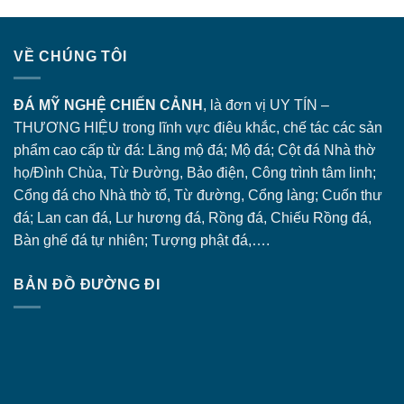
VỀ CHÚNG TÔI
ĐÁ MỸ NGHỆ CHIẾN CẢNH
, là đơn vị UY TÍN –
THƯƠNG HIỆU trong lĩnh vực điêu khắc, chế tác các sản
phẩm cao cấp từ đá: Lăng
mộ đá
; Mộ đá; Cột đá Nhà thờ
họ/Đình Chùa, Từ Đường, Bảo điện, Công trình tâm linh;
Cổng đá
cho Nhà thờ tổ, Từ đường, Cổng làng; Cuốn thư
đá; Lan can đá, Lư hương đá, Rồng đá, Chiếu Rồng đá,
Bàn ghế đá tự nhiên; Tượng phật đá,….
BẢN ĐỒ ĐƯỜNG ĐI