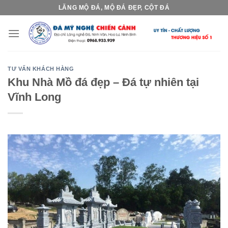
Skip
LĂNG MỘ ĐÁ, MỘ ĐÁ ĐẸP, CỘT ĐÁ
to
content
TƯ VẤN KHÁCH HÀNG
Khu Nhà Mồ đá đẹp – Đá tự nhiên tại
Vĩnh Long