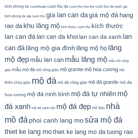
cuon thu da
binh phong da
cuonthuda
cuon thu nha tho
cuốn thư đá xanh
gia
gia lan can da
giá mộ đá
hang
binh phong da
gia cuon thu
khu lăng mộ
kích thước
rao da
kich thuoc cuon thu
lan
lan can đá
lan can da khoi
lan can da xanh
lăng
can đá
lăng mộ gia đình
lăng mộ họ
mẫu lăng mộ
mộ đẹp
mẫu lan can
mẫu mộ công
mộ granite
mộ hoa cương
mẫu mộ đá
mộ công giáo
mộ
giáo
mộ đá
mộ đá granite
mộ đá
mộ đá công giáo
thiên chúa giáo
mộ
mộ đá tự nhiên
mộ đá ninh bình
hoa cương
nhà
đá xanh
mộ đá đẹp
mộ đạo
mộ đá xanh rêu
mồ đá
sửa mộ đá
phoi canh lang mo
thiet ke lang mo
thiet ke lang mo da
tuong rao