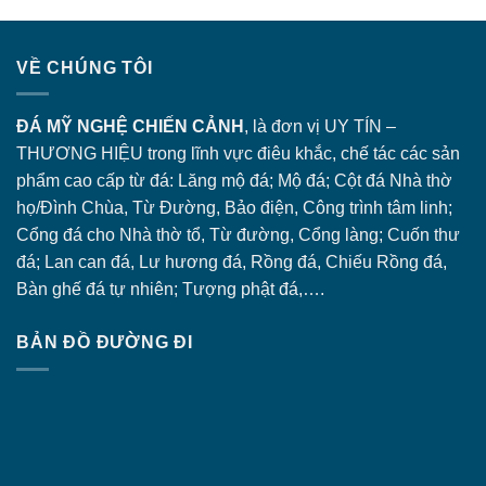
VỀ CHÚNG TÔI
ĐÁ MỸ NGHỆ CHIẾN CẢNH
, là đơn vị UY TÍN –
THƯƠNG HIỆU trong lĩnh vực điêu khắc, chế tác các sản
phẩm cao cấp từ đá: Lăng
mộ đá
; Mộ đá; Cột đá Nhà thờ
họ/Đình Chùa, Từ Đường, Bảo điện, Công trình tâm linh;
Cổng đá
cho Nhà thờ tổ, Từ đường, Cổng làng; Cuốn thư
đá; Lan can đá, Lư hương đá, Rồng đá, Chiếu Rồng đá,
Bàn ghế đá tự nhiên; Tượng phật đá,….
BẢN ĐỒ ĐƯỜNG ĐI