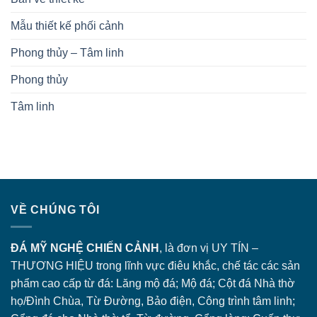
Mẫu thiết kế phối cảnh
Phong thủy – Tâm linh
Phong thủy
Tâm linh
VỀ CHÚNG TÔI
ĐÁ MỸ NGHỆ CHIẾN CẢNH
, là đơn vị UY TÍN –
THƯƠNG HIỆU trong lĩnh vực điêu khắc, chế tác các sản
phẩm cao cấp từ đá: Lăng
mộ đá
; Mộ đá; Cột đá Nhà thờ
họ/Đình Chùa, Từ Đường, Bảo điện, Công trình tâm linh;