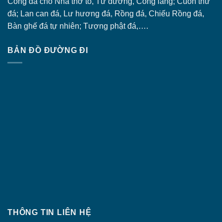
Cổng đá
cho Nhà thờ tổ, Từ đường, Cổng làng; Cuốn thư
đá; Lan can đá, Lư hương đá, Rồng đá, Chiếu Rồng đá,
Bàn ghế đá tự nhiên; Tượng phật đá,….
BẢN ĐỒ ĐƯỜNG ĐI
THÔNG TIN LIÊN HỆ