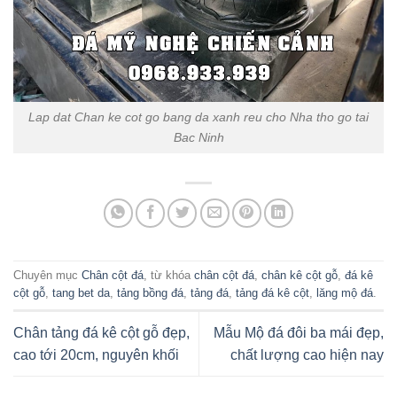
Lap dat Chan ke cot go bang da xanh reu cho Nha tho go tai
Bac Ninh
Chuyên mục
Chân cột đá
, từ khóa
chân cột đá
,
chân kê cột gỗ
,
đá kê
cột gỗ
,
tang bet da
,
tảng bồng đá
,
tảng đá
,
tảng đá kê cột
,
lăng mộ đá
.
Chân tảng đá kê cột gỗ đẹp,
Mẫu Mộ đá đôi ba mái đẹp,
cao tới 20cm, nguyên khối
chất lượng cao hiện nay