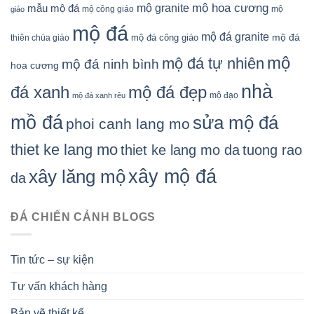
mộ granite
mộ hoa cương
mẫu mộ đá
mộ công giáo
mộ
giáo
mộ đá
mộ đá granite
mộ đá
mộ đá công giáo
thiên chúa giáo
mộ
mộ đá tự nhiên
mộ đá ninh bình
hoa cương
nhà
đá xanh
mộ đá đẹp
mộ đạo
mộ đá xanh rêu
mồ đá
sửa mộ đá
phoi canh lang mo
thiet ke lang mo
thiet ke lang mo da
tuong rao
xây mộ đá
xây lăng mộ
da
ĐÁ CHIẾN CẢNH BLOGS
Tin tức – sự kiện
Tư vấn khách hàng
Bản vẽ thiết kế