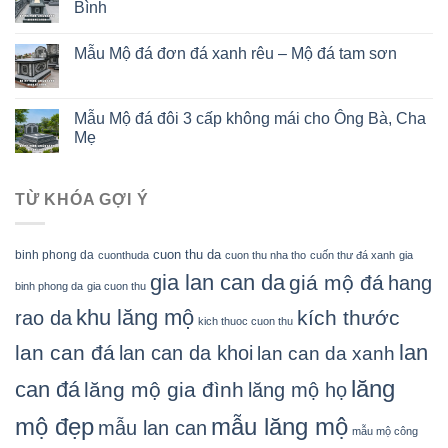
Bình
Mẫu Mộ đá đơn đá xanh rêu – Mộ đá tam sơn
Mẫu Mộ đá đôi 3 cấp không mái cho Ông Bà, Cha
Mẹ
TỪ KHÓA GỢI Ý
cuon thu da
binh phong da
cuonthuda
cuon thu nha tho
cuốn thư đá xanh
gia
gia lan can da
giá mộ đá
hang
binh phong da
gia cuon thu
khu lăng mộ
kích thước
rao da
kich thuoc cuon thu
lan
lan can đá
lan can da khoi
lan can da xanh
lăng
can đá
lăng mộ gia đình
lăng mộ họ
mẫu lăng mộ
mộ đẹp
mẫu lan can
mẫu mộ công