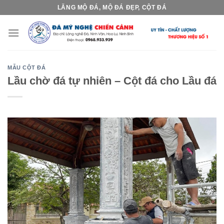
Skip
LĂNG MỘ ĐÁ, MỘ ĐÁ ĐẸP, CỘT ĐÁ
to
content
MẪU CỘT ĐÁ
Lầu chờ đá tự nhiên – Cột đá cho Lầu đá