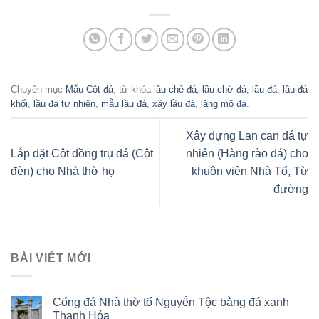
Chuyên mục
Mẫu Cột đá
, từ khóa
lầu chè đá
,
lầu chờ đá
,
lầu đá
,
lầu đá
khối
,
lầu đá tự nhiên
,
mẫu lầu đá
,
xây lầu đá
,
lăng mộ đá
.
Xây dựng Lan can đá tự
Lắp đặt Cột đồng trụ đá (Cột
nhiên (Hàng rào đá) cho
đèn) cho Nhà thờ họ
khuôn viên Nhà Tổ, Từ
đường
BÀI VIẾT MỚI
Cổng đá Nhà thờ tổ Nguyễn Tộc bằng đá xanh
Thanh Hóa