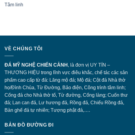
Tâm linh
VỀ CHÚNG TÔI
ĐÁ MỸ NGHỆ CHIẾN CẢNH
, là đơn vị UY TÍN –
THƯƠNG HIỆU trong lĩnh vực điêu khắc, chế tác các sản
phẩm cao cấp từ đá: Lăng
mộ đá
; Mộ đá; Cột đá Nhà thờ
họ/Đình Chùa, Từ Đường, Bảo điện, Công trình tâm linh;
Cổng đá
cho Nhà thờ tổ, Từ đường, Cổng làng; Cuốn thư
đá; Lan can đá, Lư hương đá, Rồng đá, Chiếu Rồng đá,
Bàn ghế đá tự nhiên; Tượng phật đá,….
BẢN ĐỒ ĐƯỜNG ĐI