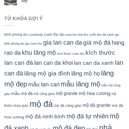
Mẹ
TỪ KHÓA GỢI Ý
cuon thu da
binh phong da
cuonthuda
cuon thu nha tho
cuốn thư đá xanh
gia
gia lan can da
giá mộ đá
hang
binh phong da
gia cuon thu
khu lăng mộ
kích thước
rao da
kich thuoc cuon thu
lan
lan can đá
lan can da khoi
lan can da xanh
lăng
can đá
lăng mộ gia đình
lăng mộ họ
mẫu lăng mộ
mộ đẹp
mẫu lan can
mẫu mộ công
mộ granite
mộ hoa cương
mẫu mộ đá
mộ công giáo
mộ
giáo
mộ đá
mộ đá granite
mộ đá
mộ đá công giáo
thiên chúa giáo
mộ
mộ đá tự nhiên
mộ đá ninh bình
hoa cương
nhà
đá xanh
mộ đá đẹp