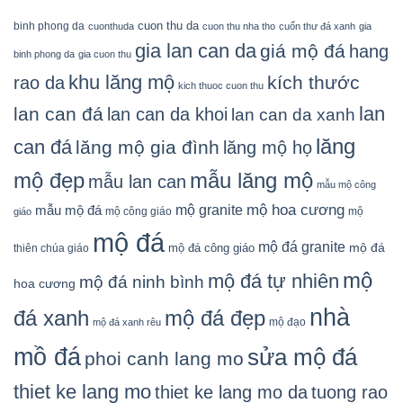
cuon thu da
binh phong da
cuonthuda
cuon thu nha tho
cuốn thư đá xanh
gia
gia lan can da
giá mộ đá
hang
binh phong da
gia cuon thu
khu lăng mộ
kích thước
rao da
kich thuoc cuon thu
lan
lan can đá
lan can da khoi
lan can da xanh
lăng
can đá
lăng mộ gia đình
lăng mộ họ
mẫu lăng mộ
mộ đẹp
mẫu lan can
mẫu mộ công
mộ granite
mộ hoa cương
mẫu mộ đá
mộ công giáo
mộ
giáo
mộ đá
mộ đá granite
mộ đá
mộ đá công giáo
thiên chúa giáo
mộ
mộ đá tự nhiên
mộ đá ninh bình
hoa cương
nhà
đá xanh
mộ đá đẹp
mộ đạo
mộ đá xanh rêu
mồ đá
sửa mộ đá
phoi canh lang mo
thiet ke lang mo
thiet ke lang mo da
tuong rao