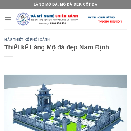
Skip
LĂNG MỘ ĐÁ, MỘ ĐÁ ĐẸP, CỘT ĐÁ
to
content
MẪU THIẾT KẾ PHỐI CẢNH
Thiết kế Lăng Mộ đá đẹp Nam Định