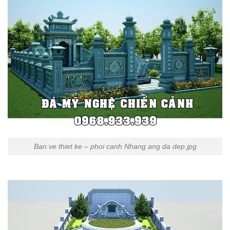
Ban ve thiet ke – phoi canh Nhang ang da dep.jpg