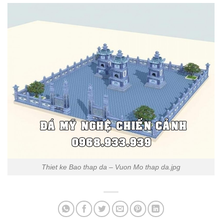
Thiet ke Bao thap da – Vuon Mo thap da.jpg