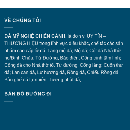
VỀ CHÚNG TÔI
ĐÁ MỸ NGHỆ CHIẾN CẢNH
, là đơn vị UY TÍN –
THƯƠNG HIỆU trong lĩnh vực điêu khắc, chế tác các sản
phẩm cao cấp từ đá: Lăng
mộ đá
; Mộ đá; Cột đá Nhà thờ
họ/Đình Chùa, Từ Đường, Bảo điện, Công trình tâm linh;
Cổng đá
cho Nhà thờ tổ, Từ đường, Cổng làng; Cuốn thư
đá; Lan can đá, Lư hương đá, Rồng đá, Chiếu Rồng đá,
Bàn ghế đá tự nhiên; Tượng phật đá,….
BẢN ĐỒ ĐƯỜNG ĐI