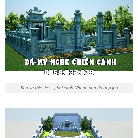
Ban ve thiet ke – phoi canh Nhang ang da dep.jpg