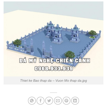
Thiet ke Bao thap da – Vuon Mo thap da.jpg