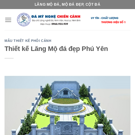
Skip
LĂNG MỘ ĐÁ, MỘ ĐÁ ĐẸP, CỘT ĐÁ
to
content
MẪU THIẾT KẾ PHỐI CẢNH
Thiết kế Lăng Mộ đá đẹp Phú Yên