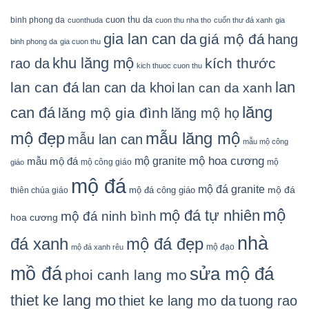
cuon thu da
binh phong da
cuonthuda
cuon thu nha tho
cuốn thư đá xanh
gia
gia lan can da
giá mộ đá
hang
binh phong da
gia cuon thu
khu lăng mộ
kích thước
rao da
kich thuoc cuon thu
lan
lan can đá
lan can da khoi
lan can da xanh
lăng
can đá
lăng mộ gia đình
lăng mộ họ
mẫu lăng mộ
mộ đẹp
mẫu lan can
mẫu mộ công
mộ granite
mộ hoa cương
mẫu mộ đá
mộ công giáo
mộ
giáo
mộ đá
mộ đá granite
mộ đá
mộ đá công giáo
thiên chúa giáo
mộ
mộ đá tự nhiên
mộ đá ninh bình
hoa cương
nhà
đá xanh
mộ đá đẹp
mộ đạo
mộ đá xanh rêu
mồ đá
sửa mộ đá
phoi canh lang mo
thiet ke lang mo
thiet ke lang mo da
tuong rao