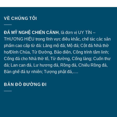
VỀ CHÚNG TÔI
ĐÁ MỸ NGHỆ CHIẾN CẢNH
, là đơn vị UY TÍN –
THƯƠNG HIỆU trong lĩnh vực điêu khắc, chế tác các sản
phẩm cao cấp từ đá: Lăng
mộ đá
; Mộ đá; Cột đá Nhà thờ
họ/Đình Chùa, Từ Đường, Bảo điện, Công trình tâm linh;
Cổng đá
cho Nhà thờ tổ, Từ đường, Cổng làng; Cuốn thư
đá; Lan can đá, Lư hương đá, Rồng đá, Chiếu Rồng đá,
Bàn ghế đá tự nhiên; Tượng phật đá,….
BẢN ĐỒ ĐƯỜNG ĐI