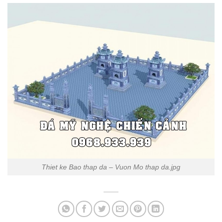
Thiet ke Bao thap da – Vuon Mo thap da.jpg