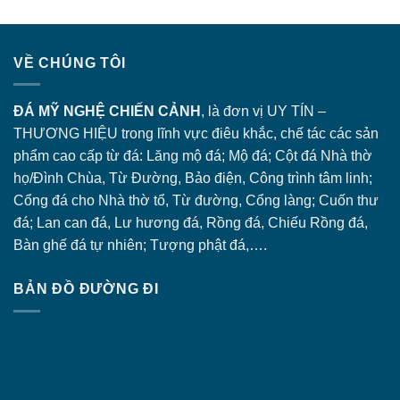
VỀ CHÚNG TÔI
ĐÁ MỸ NGHỆ CHIẾN CẢNH
, là đơn vị UY TÍN –
THƯƠNG HIỆU trong lĩnh vực điêu khắc, chế tác các sản
phẩm cao cấp từ đá: Lăng
mộ đá
; Mộ đá; Cột đá Nhà thờ
họ/Đình Chùa, Từ Đường, Bảo điện, Công trình tâm linh;
Cổng đá
cho Nhà thờ tổ, Từ đường, Cổng làng; Cuốn thư
đá; Lan can đá, Lư hương đá, Rồng đá, Chiếu Rồng đá,
Bàn ghế đá tự nhiên; Tượng phật đá,….
BẢN ĐỒ ĐƯỜNG ĐI