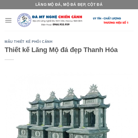
Skip
LĂNG MỘ ĐÁ, MỘ ĐÁ ĐẸP, CỘT ĐÁ
to
content
MẪU THIẾT KẾ PHỐI CẢNH
Thiết kế Lăng Mộ đá đẹp Thanh Hóa