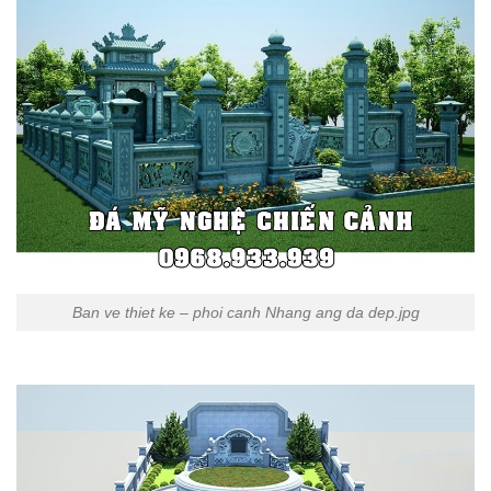
Ban ve thiet ke – phoi canh Nhang ang da dep.jpg