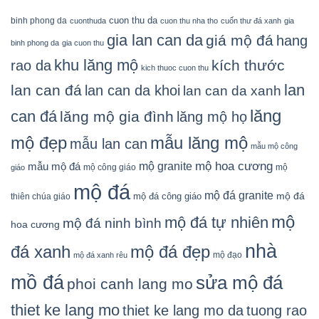
cuon thu da
binh phong da
cuonthuda
cuon thu nha tho
cuốn thư đá xanh
gia
gia lan can da
giá mộ đá
hang
binh phong da
gia cuon thu
khu lăng mộ
kích thước
rao da
kich thuoc cuon thu
lan
lan can đá
lan can da khoi
lan can da xanh
lăng
can đá
lăng mộ gia đình
lăng mộ họ
mẫu lăng mộ
mộ đẹp
mẫu lan can
mẫu mộ công
mộ granite
mộ hoa cương
mẫu mộ đá
mộ công giáo
mộ
giáo
mộ đá
mộ đá granite
mộ đá
mộ đá công giáo
thiên chúa giáo
mộ
mộ đá tự nhiên
mộ đá ninh bình
hoa cương
nhà
đá xanh
mộ đá đẹp
mộ đạo
mộ đá xanh rêu
mồ đá
sửa mộ đá
phoi canh lang mo
thiet ke lang mo
thiet ke lang mo da
tuong rao