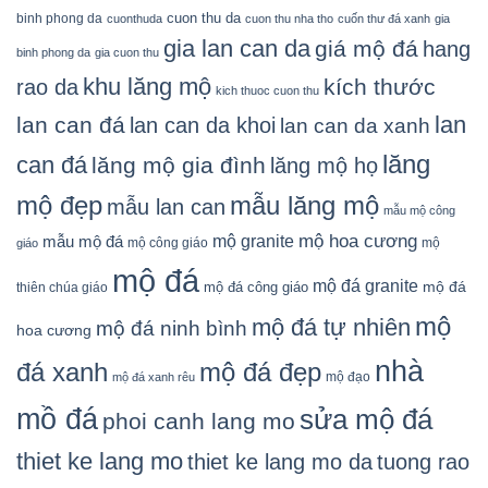
cuon thu da
binh phong da
cuonthuda
cuon thu nha tho
cuốn thư đá xanh
gia
gia lan can da
giá mộ đá
hang
binh phong da
gia cuon thu
khu lăng mộ
kích thước
rao da
kich thuoc cuon thu
lan
lan can đá
lan can da khoi
lan can da xanh
lăng
can đá
lăng mộ gia đình
lăng mộ họ
mẫu lăng mộ
mộ đẹp
mẫu lan can
mẫu mộ công
mộ granite
mộ hoa cương
mẫu mộ đá
mộ công giáo
mộ
giáo
mộ đá
mộ đá granite
mộ đá
mộ đá công giáo
thiên chúa giáo
mộ
mộ đá tự nhiên
mộ đá ninh bình
hoa cương
nhà
đá xanh
mộ đá đẹp
mộ đạo
mộ đá xanh rêu
mồ đá
sửa mộ đá
phoi canh lang mo
thiet ke lang mo
thiet ke lang mo da
tuong rao