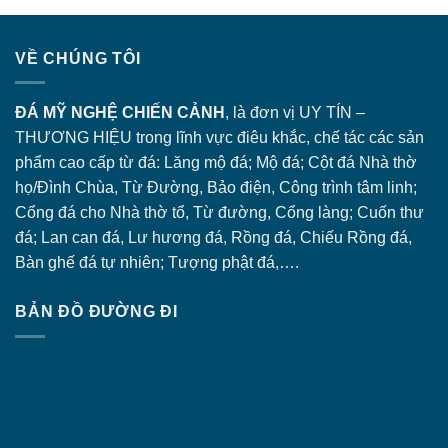
VỀ CHÚNG TÔI
ĐÁ MỸ NGHỆ CHIẾN CẢNH
, là đơn vị UY TÍN –
THƯƠNG HIỆU trong lĩnh vực điêu khắc, chế tác các sản
phẩm cao cấp từ đá: Lăng
mộ đá
; Mộ đá; Cột đá Nhà thờ
họ/Đình Chùa, Từ Đường, Bảo điện, Công trình tâm linh;
Cổng đá
cho Nhà thờ tổ, Từ đường, Cổng làng; Cuốn thư
đá; Lan can đá, Lư hương đá, Rồng đá, Chiếu Rồng đá,
Bàn ghế đá tự nhiên; Tượng phật đá,….
BẢN ĐỒ ĐƯỜNG ĐI