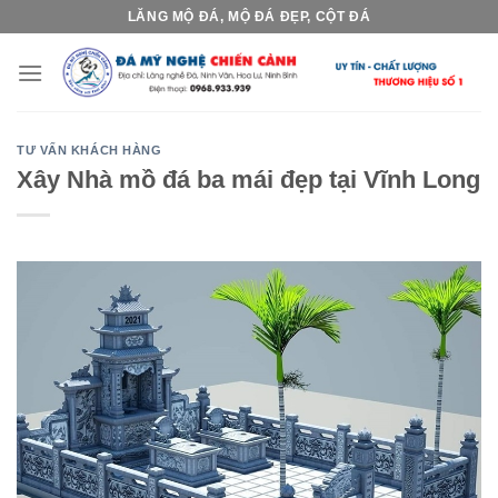
Skip
LĂNG MỘ ĐÁ, MỘ ĐÁ ĐẸP, CỘT ĐÁ
to
content
TƯ VẤN KHÁCH HÀNG
Xây Nhà mồ đá ba mái đẹp tại Vĩnh Long