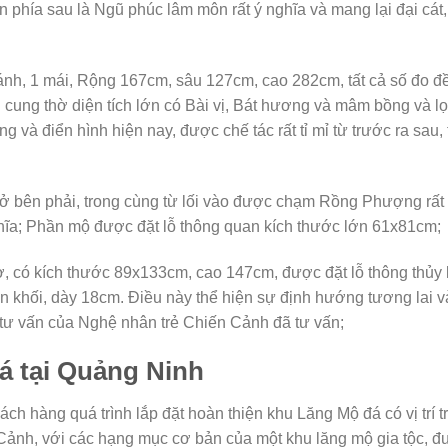
ăn phía sau là Ngũ phúc lâm môn rất ý nghĩa và mang lại đại cát
ánh, 1 mái, Rộng 167cm, sâu 127cm, cao 282cm, tất cả số đo đ
cung thờ diện tích lớn có Bài vị, Bát hương và mâm bồng và lọ
 và điển hình hiện nay, được chế tác rất tỉ mỉ từ trước ra sau,
 bên phải, trong cùng từ lối vào được chạm Rồng Phượng rất
hĩa; Phần mộ được đặt lỗ thông quan kích thước lớn 61x81cm;
, có kích thước 89x133cm, cao 147cm, được đặt lỗ thông thủy 
 khối, dày 18cm. Điều này thể hiện sự định hướng tương lai v
 tư vấn của Nghệ nhân trẻ Chiến Cảnh đã tư vấn;
á tại Quảng Ninh
hách hàng quá trình lắp đặt hoàn thiện khu Lăng Mộ đá có vị trí t
Cảnh, với các hạng mục cơ bản của một khu lăng mộ gia tộc, 