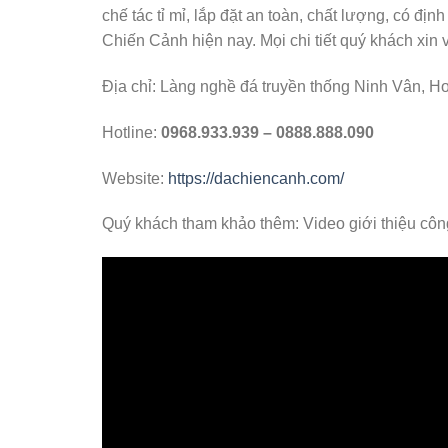
chế tác tỉ mỉ, lắp đặt an toàn, chất lượng, có
Chiến Cảnh hiện nay. Mọi chi tiết quý khách xin v
Địa chỉ: Làng nghề đá truyền thống Ninh Vân, H
Hotline:
0968.933.939 – 0888.888.090
Website:
https://dachiencanh.com/
Quý khách tham khảo thêm: Video giới thiệu công