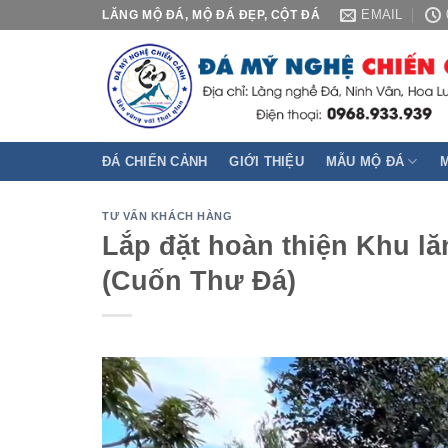
Skip
EMAIL
LĂNG MỘ ĐÁ, MỘ ĐÁ ĐẸP, CỘT ĐÁ
to
content
ĐÁ CHIẾN CẢNH
GIỚI THIỆU
MẪU MỘ ĐÁ
TƯ VẤN KHÁCH HÀNG
Lắp đặt hoàn thiện Khu l
(Cuốn Thư Đá)