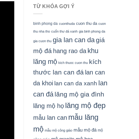
TỪ KHÓA GỢI Ý
cuon thu da
binh phong da
cuonthuda
cuon
thu nha tho
cuốn thư đá xanh
gia binh phong da
gia lan can da
giá
gia cuon thu
khu
mộ đá
hang rao da
lăng mộ
kích
kich thuoc cuon thu
thước lan can đá
lan can
lan
da khoi
lan can da xanh
can đá
lăng mộ gia đình
lăng mộ đẹp
lăng mộ họ
mẫu lăng
mẫu lan can
mộ
mẫu mộ đá
mộ
mẫu mộ công giáo