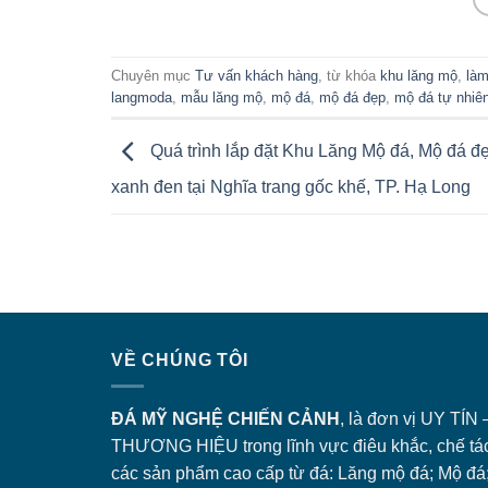
Chuyên mục
Tư vấn khách hàng
, từ khóa
khu lăng mộ
,
làm
langmoda
,
mẫu lăng mộ
,
mộ đá
,
mộ đá đẹp
,
mộ đá tự nhiê
Quá trình lắp đặt Khu Lăng Mộ đá, Mộ đá đ
xanh đen tại Nghĩa trang gốc khế, TP. Hạ Long
VỀ CHÚNG TÔI
ĐÁ MỸ NGHỆ CHIẾN CẢNH
, là đơn vị UY TÍN 
THƯƠNG HIỆU trong lĩnh vực điêu khắc, chế tá
các sản phẩm cao cấp từ đá: Lăng
mộ đá
; Mộ đá