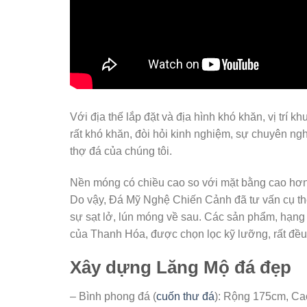
Với địa thế lắp đặt và địa hình khó khăn, vị trí 
rất khó khăn, đòi hỏi kinh nghiệm, sự chuyên ng
thợ đá của chúng tôi.
Nền móng có chiều cao so với mặt bằng cao hơn
Do vậy, Đá Mỹ Nghệ Chiến Cảnh đã tư vấn cụ thể
sự sạt lở, lún móng về sau. Các sản phẩm, hạng
của Thanh Hóa, được chọn lọc kỹ lưỡng, rất đều
Xây dựng Lăng Mộ đá đẹp
– Bình phong đá (
cuốn thư đá
): Rộng 175cm, Cao