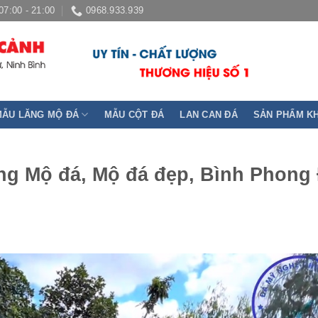
07:00 - 21:00
0968.933.939
MẪU LĂNG MỘ ĐÁ
MẪU CỘT ĐÁ
LAN CAN ĐÁ
SẢN PHẨM K
ăng Mộ đá, Mộ đá đẹp, Bình Phong