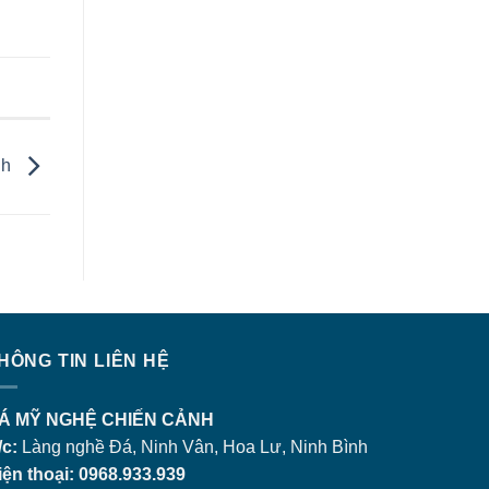
nh
HÔNG TIN LIÊN HỆ
Á MỸ NGHỆ CHIẾN CẢNH
/c:
Làng nghề Đá, Ninh Vân, Hoa Lư, Ninh Bình
iện thoại: 0968.933.939