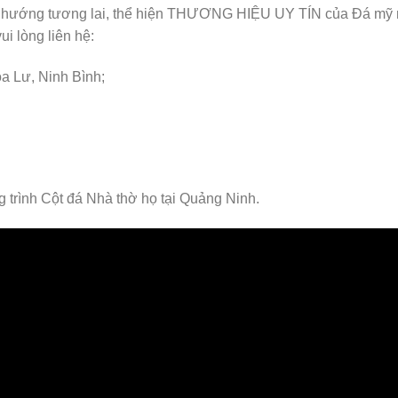
 định hướng tương lai, thể hiện THƯƠNG HIỆU UY TÍN của Đá mỹ
ui lòng liên hệ:
oa Lư, Ninh Bình;
 trình Cột đá Nhà thờ họ tại Quảng Ninh.