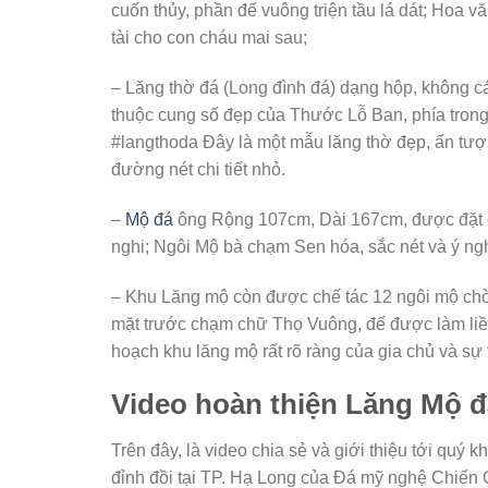
cuốn thủy, phần đế vuông triện tầu lá dát; Hoa v
tài cho con cháu mai sau;
– Lăng thờ đá (Long đình đá) dạng hộp, không c
thuộc cung số đẹp của Thước Lỗ Ban, phía trong 
#langthoda Đây là một mẫu lăng thờ đẹp, ấn tượng
đường nét chi tiết nhỏ.
–
Mộ đá
ông Rộng 107cm, Dài 167cm, được đặt ở
nghi; Ngôi Mộ bà chạm Sen hóa, sắc nét và ý ng
– Khu Lăng mộ còn được chế tác 12 ngôi mộ chờ
mặt trước chạm chữ Thọ Vuông, đế được làm liền
hoạch khu lăng mộ rất rõ ràng của gia chủ và sự
Video hoàn thiện Lăng Mộ đ
Trên đây, là video chia sẻ và giới thiệu tới quý k
đỉnh đồi tại TP. Hạ Long của Đá mỹ nghệ Chiến 