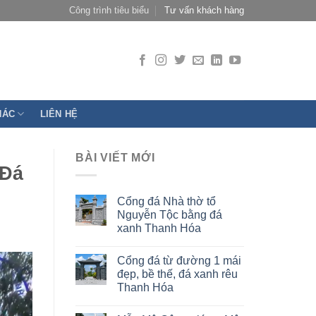
Công trình tiêu biểu
Tư vấn khách hàng
HÁC
LIÊN HỆ
BÀI VIẾT MỚI
 Đá
Cổng đá Nhà thờ tổ
Nguyễn Tộc bằng đá
xanh Thanh Hóa
Cổng đá từ đường 1 mái
đẹp, bề thế, đá xanh rêu
Thanh Hóa