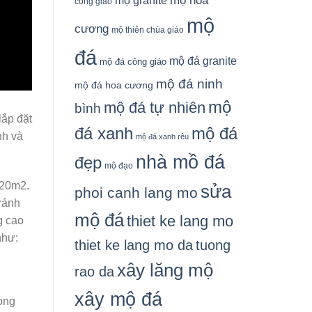
mộ granite
mộ hoa
công giáo
mộ
cương
mộ thiên chúa giáo
đá
mộ đá granite
mộ đá công giáo
mộ đá ninh
mộ đá hoa cương
mộ
mộ đá tự nhiên
bình
lắp đặt
đá xanh
mộ đá
nh và
mộ đá xanh rêu
nhà mồ đá
đẹp
mộ đạo
120m2.
sửa
phoi canh lang mo
ránh
mộ đá
thiet ke lang mo
g cao
như:
thiet ke lang mo da
tuong
xây lăng mộ
rao da
xây mộ đá
ong