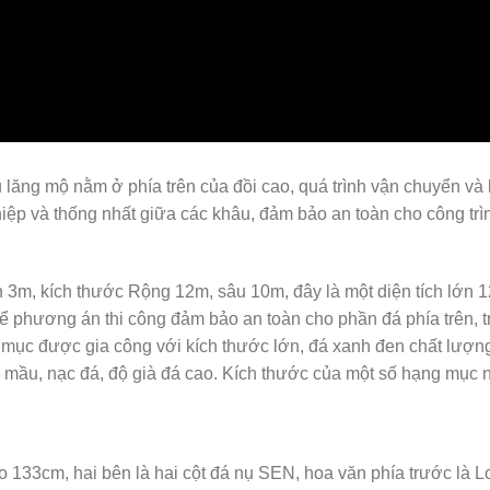
khu lăng mộ nằm ở phía trên của đồi cao, quá trình vận chuyển và 
hiệp và thống nhất giữa các khâu, đảm bảo an toàn cho công trì
 3m, kích thước Rộng 12m, sâu 10m, đây là một diện tích lớn 
 phương án thi công đảm bảo an toàn cho phần đá phía trên, t
 mục được gia công với kích thước lớn, đá xanh đen chất lượn
 mầu, nạc đá, độ già đá cao. Kích thước của một số hạng mục 
 133cm, hai bên là hai cột đá nụ SEN, hoa văn phía trước là L