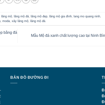
 lăng mộ
,
lăng mộ đá
,
lăng mộ đẹp
,
lăng mộ gia đình
,
lang mo quang ninh
,
n
,
moda
,
xây lăng mộ
,
lăng mộ đá
.
ẹp bằng đá
Mẫu Mộ đá xanh chất lượng cao tại Ninh Bì
BẢN ĐỒ ĐƯỜNG ĐI
T
–
Đ
c
Đ
;
Đ