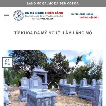
Skip
LĂNG MỘ ĐÁ, MỘ ĐÁ ĐẸP, CỘT ĐÁ
to
content
TỪ KHÓA ĐÁ MỸ NGHỆ:
LÀM LĂNG MỘ
02
Th8