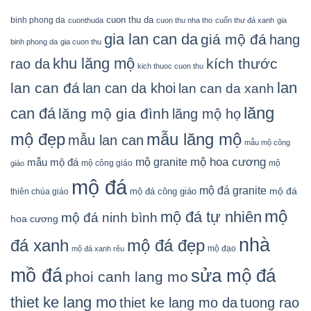
cuon thu da
binh phong da
cuonthuda
cuon thu nha tho
cuốn thư đá xanh
gia
gia lan can da
giá mộ đá
hang
binh phong da
gia cuon thu
khu lăng mộ
kích thước
rao da
kich thuoc cuon thu
lan
lan can đá
lan can da khoi
lan can da xanh
lăng
can đá
lăng mộ gia đình
lăng mộ họ
mẫu lăng mộ
mộ đẹp
mẫu lan can
mẫu mộ công
mộ granite
mộ hoa cương
mẫu mộ đá
mộ công giáo
mộ
giáo
mộ đá
mộ đá granite
mộ đá
mộ đá công giáo
thiên chúa giáo
mộ
mộ đá tự nhiên
mộ đá ninh bình
hoa cương
nhà
đá xanh
mộ đá đẹp
mộ đạo
mộ đá xanh rêu
mồ đá
sửa mộ đá
phoi canh lang mo
thiet ke lang mo
thiet ke lang mo da
tuong rao