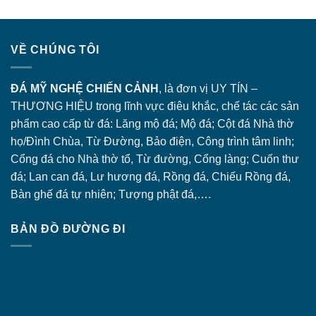
VỀ CHÚNG TÔI
ĐÁ MỸ NGHỆ CHIẾN CẢNH
, là đơn vị UY TÍN –
THƯƠNG HIỆU trong lĩnh vực điêu khắc, chế tác các sản
phẩm cao cấp từ đá: Lăng
mộ đá
; Mộ đá; Cột đá Nhà thờ
họ/Đình Chùa, Từ Đường, Bảo điện, Công trình tâm linh;
Cổng đá
cho Nhà thờ tổ, Từ đường, Cổng làng; Cuốn thư
đá; Lan can đá, Lư hương đá, Rồng đá, Chiếu Rồng đá,
Bàn ghế đá tự nhiên; Tượng phật đá,….
BẢN ĐỒ ĐƯỜNG ĐI