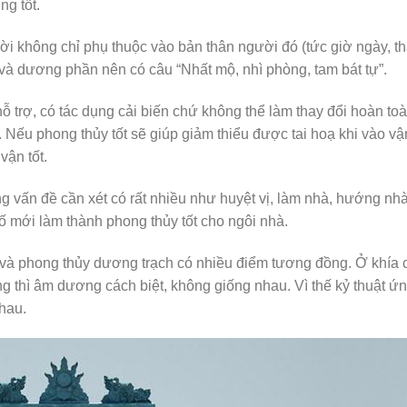
ng tốt.
 không chỉ phụ thuộc vào bản thân người đó (tức giờ ngày, th
à dương phần nên có câu “Nhất mộ, nhì phòng, tam bát tự”.
ỉ hỗ trợ, có tác dụng cải biến chứ không thể làm thay đổi hoàn to
 Nếu phong thủy tốt sẽ giúp giảm thiểu được tai hoạ khi vào vậ
vận tốt.
 vấn đề cần xét có rất nhiều như huyệt vị, làm nhà, hướng nhà
 tố mới làm thành phong thủy tốt cho ngôi nhà.
h và phong thủy dương trạch có nhiều điểm tương đồng. Ở khía
 thì âm dương cách biệt, không giống nhau. Vì thế kỷ thuật ứ
hau.