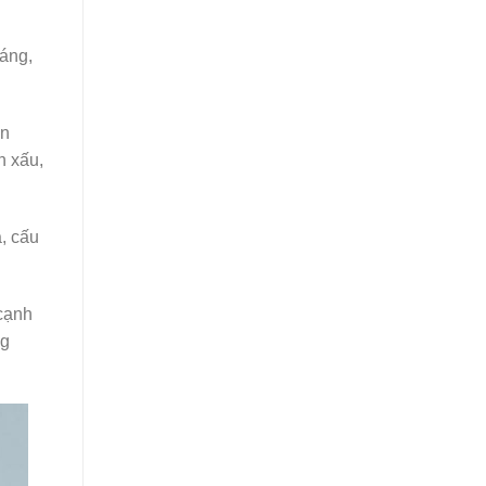
áng,
àn
n xấu,
, cấu
 cạnh
ng