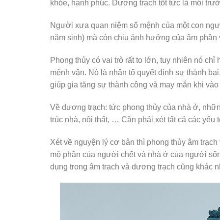
khỏe, hạnh phúc. Dương trạch tốt tức là môi trườ
Người xưa quan niệm số mệnh của một con người
năm sinh) mà còn chịu ảnh hưởng của âm phần v
Phong thủy có vai trò rất to lớn, tuy nhiên nó ch
mệnh vận. Nó là nhân tố quyết định sự thành bại.
giúp gia tăng sự thành công và may mắn khi vào 
Về dương trạch: tức phong thủy của nhà ở, những
trúc nhà, nội thất, … Cần phải xét tất cả các yếu
Xét về nguyện lý cơ bản thì phong thủy âm trạc
mộ phần của người chết và nhà ở của người sống
dụng trong âm trạch và dương trạch cũng khác n