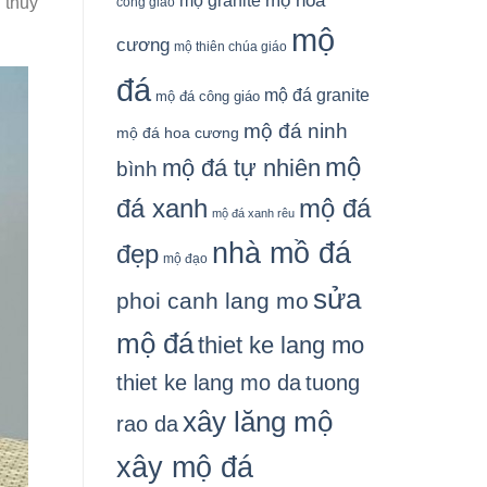
mộ granite
mộ hoa
 thủy
công giáo
mộ
cương
mộ thiên chúa giáo
đá
mộ đá granite
mộ đá công giáo
mộ đá ninh
mộ đá hoa cương
mộ
mộ đá tự nhiên
bình
đá xanh
mộ đá
mộ đá xanh rêu
nhà mồ đá
đẹp
mộ đạo
sửa
phoi canh lang mo
mộ đá
thiet ke lang mo
thiet ke lang mo da
tuong
xây lăng mộ
rao da
xây mộ đá