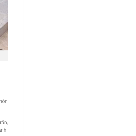
chôn
rấn,
ạnh