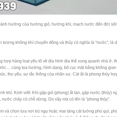
ự ảnh hưởng của hướng gió, hướng khí, mạch nước đến đời số
ện tượng không khí chuyển động và thủy có nghĩa là “nước”, là 
g hợp hàng loạt yếu tố về địa hình địa thế xung quanh nhà ở, t
ước… cùng tọa hướng, hình dạng, bố cục mặt bằng không gian
úc, thọ yểu, sự tắc thông của nhân sự. Cát ắt là phong thủy hợ
nh khí. Kinh viết: Khí gặp gió (phong) ắt tán, gặp nước (thủy) ng
, nước chảy có chỗ dừng. Do vậy mà có tên là “phong thủy”.
m và chọn lựa nơi trú ngụ hoặc mai táng cát tường phú quí, ph