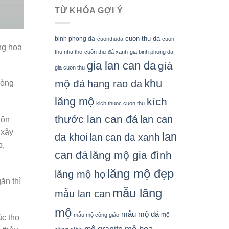
TỪ KHÓA GỢI Ý
cuon thu da
binh phong da
cuonthuda
cuon
ng hoạ
thu nha tho
cuốn thư đá xanh
gia binh phong da
gia lan can da
giá
gia cuon thu
khu
mộ đá
hang rao da
dòng
lăng mộ
kích
kich thuoc cuon thu
thước lan can đá
lan can
hôn
 xây
lan
da khoi
lan can da xanh
p,
can đá
lăng mộ gia đình
lăng mộ đẹp
lăng mộ họ
ăn thì
mẫu lăng
mẫu lan can
mộ
mẫu mộ đá
mộ
mẫu mộ công giáo
úc thọ