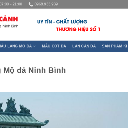
07:00 - 21:00
0968.933.939
MẪU LĂNG MỘ ĐÁ
MẪU CỘT ĐÁ
LAN CAN ĐÁ
SẢN PHẨM K
g Mộ đá Ninh Bình