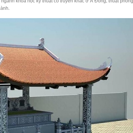
i ngành khoa học kỹ thuật cổ truyền khác ở Á Đông, thuật phong
hành.