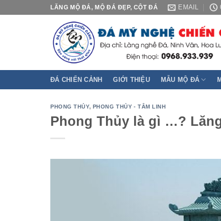
Skip
EMAIL
LĂNG MỘ ĐÁ, MỘ ĐÁ ĐẸP, CỘT ĐÁ
to
content
ĐÁ CHIẾN CẢNH
GIỚI THIỆU
MẪU MỘ ĐÁ
PHONG THỦY
,
PHONG THỦY - TÂM LINH
Phong Thủy là gì …? Lăn