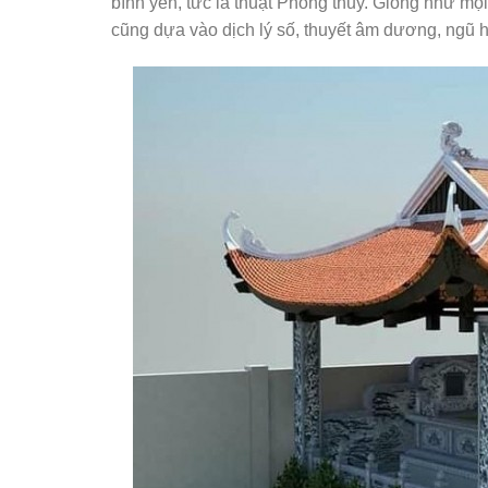
bình yên, tức là thuật Phong thủy. Giống như mọ
cũng dựa vào dịch lý số, thuyết âm dương, ngũ 