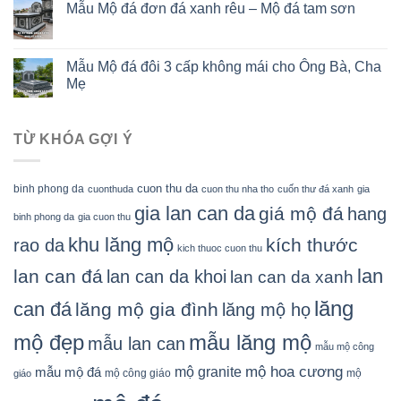
Mẫu Mộ đá đơn đá xanh rêu – Mộ đá tam sơn
Mẫu Mộ đá đôi 3 cấp không mái cho Ông Bà, Cha
Mẹ
TỪ KHÓA GỢI Ý
cuon thu da
binh phong da
cuonthuda
cuon thu nha tho
cuốn thư đá xanh
gia
gia lan can da
giá mộ đá
hang
binh phong da
gia cuon thu
khu lăng mộ
kích thước
rao da
kich thuoc cuon thu
lan
lan can đá
lan can da khoi
lan can da xanh
lăng
can đá
lăng mộ gia đình
lăng mộ họ
mẫu lăng mộ
mộ đẹp
mẫu lan can
mẫu mộ công
mộ granite
mộ hoa cương
mẫu mộ đá
mộ công giáo
mộ
giáo