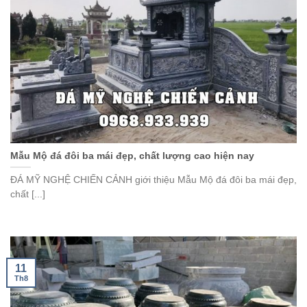
Mẫu Mộ đá đôi ba mái đẹp, chất lượng cao hiện nay
ĐÁ MỸ NGHỆ CHIẾN CẢNH giới thiệu Mẫu Mộ đá đôi ba mái đẹp,
chất [...]
11
Th8