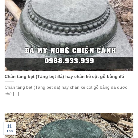
Chân tảng bẹt (Tảng bẹt đá) hay chân kê cột gỗ bằng đá
Chân tảng bẹt (Tảng bẹt đá) hay chân kê cột gỗ bằng đá được
chế [...]
11
Th8