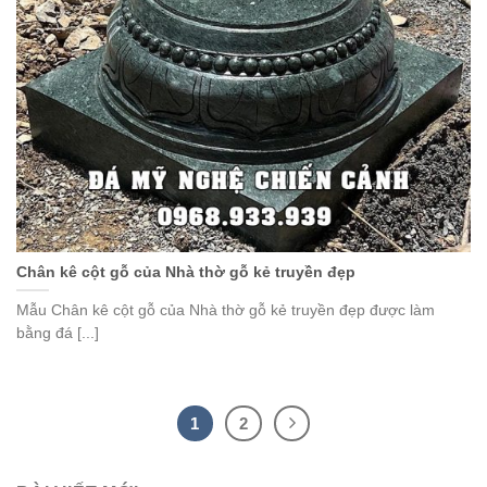
Chân kê cột gỗ của Nhà thờ gỗ kẻ truyền đẹp
Mẫu Chân kê cột gỗ của Nhà thờ gỗ kẻ truyền đẹp được làm
bằng đá [...]
1
2