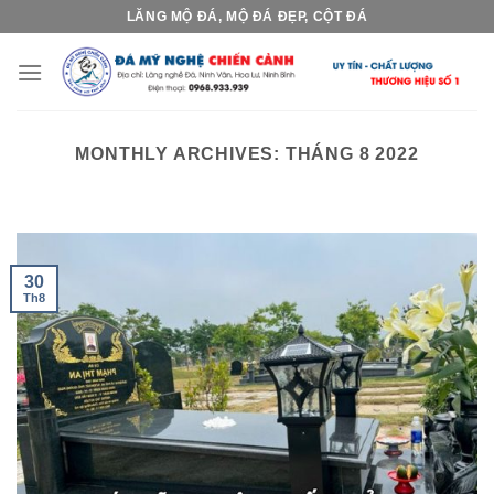
Skip
LĂNG MỘ ĐÁ, MỘ ĐÁ ĐẸP, CỘT ĐÁ
to
content
MONTHLY ARCHIVES:
THÁNG 8 2022
30
Th8