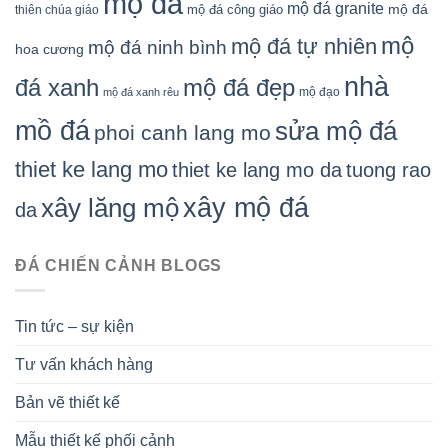
mộ đá
mộ đá granite
mộ đá
mộ đá công giáo
thiên chúa giáo
mộ
mộ đá tự nhiên
mộ đá ninh bình
hoa cương
nhà
đá xanh
mộ đá đẹp
mộ đạo
mộ đá xanh rêu
mồ đá
sửa mộ đá
phoi canh lang mo
thiet ke lang mo
thiet ke lang mo da
tuong rao
xây mộ đá
xây lăng mộ
da
ĐÁ CHIẾN CẢNH BLOGS
Tin tức – sự kiện
Tư vấn khách hàng
Bản vẽ thiết kế
Mẫu thiết kế phối cảnh