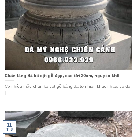
Chân tảng đá kê cột gỗ đẹp, cao tới 20cm, nguyên khối
Có nhiều mẫu chân kê cột gỗ bằng đá tự nhiên khác nhau, có độ
[...]
11
Th8