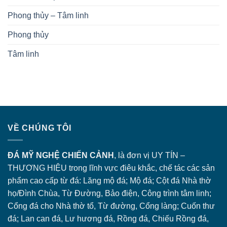
Phong thủy – Tâm linh
Phong thủy
Tâm linh
VỀ CHÚNG TÔI
ĐÁ MỸ NGHỆ CHIẾN CẢNH
, là đơn vị UY TÍN –
THƯƠNG HIỆU trong lĩnh vực điêu khắc, chế tác các sản
phẩm cao cấp từ đá: Lăng
mộ đá
; Mộ đá; Cột đá Nhà thờ
họ/Đình Chùa, Từ Đường, Bảo điện, Công trình tâm linh;
Cổng đá
cho Nhà thờ tổ, Từ đường, Cổng làng; Cuốn thư
đá; Lan can đá, Lư hương đá, Rồng đá, Chiếu Rồng đá,