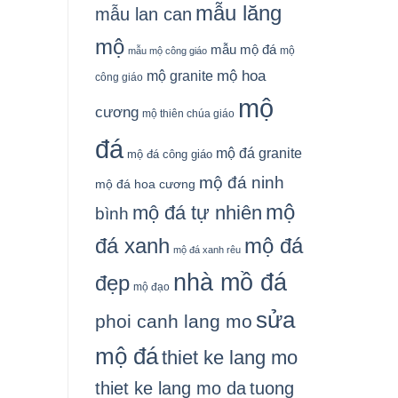
mẫu lăng
mẫu lan can
mộ
mẫu mộ đá
mộ
mẫu mộ công giáo
mộ granite
mộ hoa
công giáo
mộ
cương
mộ thiên chúa giáo
đá
mộ đá granite
mộ đá công giáo
mộ đá ninh
mộ đá hoa cương
mộ
mộ đá tự nhiên
bình
đá xanh
mộ đá
mộ đá xanh rêu
nhà mồ đá
đẹp
mộ đạo
sửa
phoi canh lang mo
mộ đá
thiet ke lang mo
thiet ke lang mo da
tuong