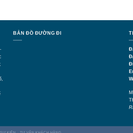
BẢN ĐỒ ĐƯỜNG ĐI
T
–
Đ
c
Đ
;
Đ
E
ổ,
W
M
ế
T
R
 SỰ KIỆN
TƯ VẤN KHÁCH HÀNG