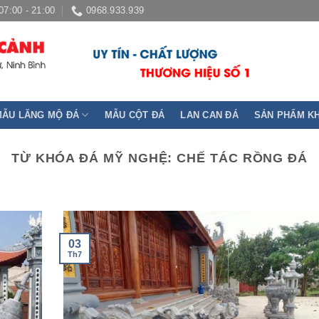
07:00 - 21:00
0968.933.939
MẪU LĂNG MỘ ĐÁ
MẪU CỘT ĐÁ
LAN CAN ĐÁ
SẢN PHẨM K
TỪ KHÓA ĐÁ MỸ NGHỆ:
CHẾ TÁC RỒNG ĐÁ
03
Th7