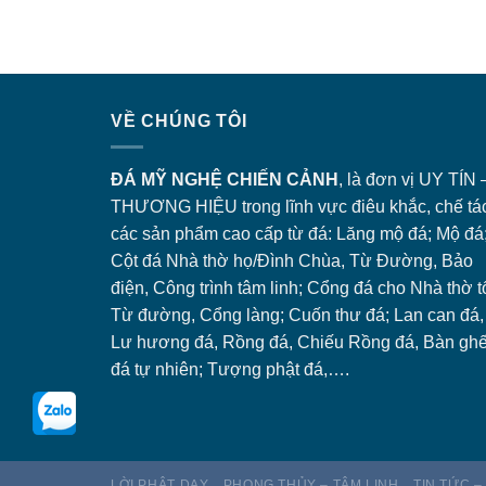
VỀ CHÚNG TÔI
ĐÁ MỸ NGHỆ CHIẾN CẢNH
, là đơn vị UY TÍN 
THƯƠNG HIỆU trong lĩnh vực điêu khắc, chế tá
các sản phẩm cao cấp từ đá: Lăng
mộ đá
; Mộ đá
Cột đá Nhà thờ họ/Đình Chùa, Từ Đường, Bảo
điện, Công trình tâm linh;
Cổng đá
cho Nhà thờ t
Từ đường, Cổng làng; Cuốn thư đá; Lan can đá,
Lư hương đá, Rồng đá, Chiếu Rồng đá, Bàn gh
đá tự nhiên; Tượng phật đá,….
LỜI PHẬT DẠY
PHONG THỦY – TÂM LINH
TIN TỨC –