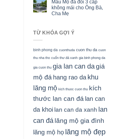
Mẫu Mộ đá đôi 3 cấp
không mái cho Ông Bà,
Cha Mẹ
TỪ KHÓA GỢI Ý
cuon thu da
binh phong da
cuonthuda
cuon
thu nha tho
cuốn thư đá xanh
gia binh phong da
gia lan can da
giá
gia cuon thu
khu
mộ đá
hang rao da
lăng mộ
kích
kich thuoc cuon thu
thước lan can đá
lan can
lan
da khoi
lan can da xanh
can đá
lăng mộ gia đình
lăng mộ đẹp
lăng mộ họ