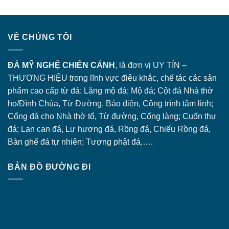
VỀ CHÚNG TÔI
ĐÁ MỸ NGHỆ CHIẾN CẢNH
, là đơn vị UY TÍN –
THƯƠNG HIỆU trong lĩnh vực điêu khắc, chế tác các sản
phẩm cao cấp từ đá: Lăng
mộ đá
; Mộ đá; Cột đá Nhà thờ
họ/Đình Chùa, Từ Đường, Bảo điện, Công trình tâm linh;
Cổng đá
cho Nhà thờ tổ, Từ đường, Cổng làng; Cuốn thư
đá; Lan can đá, Lư hương đá, Rồng đá, Chiếu Rồng đá,
Bàn ghế đá tự nhiên; Tượng phật đá,….
BẢN ĐỒ ĐƯỜNG ĐI