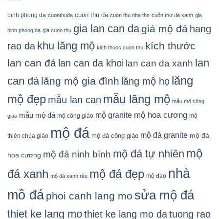
cuon thu da
binh phong da
cuonthuda
cuon thu nha tho
cuốn thư đá xanh
gia
gia lan can da
giá mộ đá
hang
binh phong da
gia cuon thu
khu lăng mộ
kích thước
rao da
kich thuoc cuon thu
lan
lan can đá
lan can da khoi
lan can da xanh
lăng
can đá
lăng mộ gia đình
lăng mộ họ
mẫu lăng mộ
mộ đẹp
mẫu lan can
mẫu mộ công
mộ granite
mộ hoa cương
mẫu mộ đá
mộ công giáo
mộ
giáo
mộ đá
mộ đá granite
mộ đá
mộ đá công giáo
thiên chúa giáo
mộ
mộ đá tự nhiên
mộ đá ninh bình
hoa cương
nhà
đá xanh
mộ đá đẹp
mộ đạo
mộ đá xanh rêu
mồ đá
sửa mộ đá
phoi canh lang mo
thiet ke lang mo
thiet ke lang mo da
tuong rao