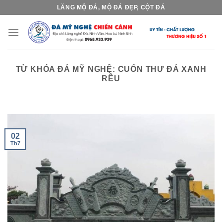
Skip
LĂNG MỘ ĐÁ, MỘ ĐÁ ĐẸP, CỘT ĐÁ
to
content
TỪ KHÓA ĐÁ MỸ NGHỆ:
CUỐN THƯ ĐÁ XANH
RÊU
02
Th7