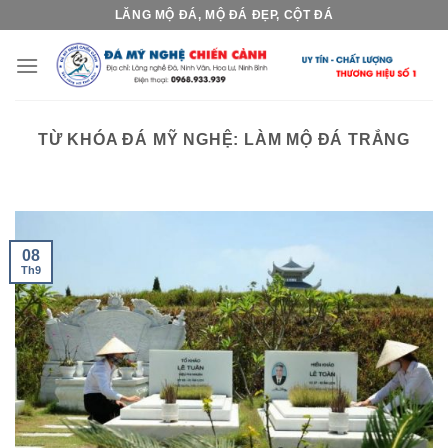
Skip
LĂNG MỘ ĐÁ, MỘ ĐÁ ĐẸP, CỘT ĐÁ
to
content
TỪ KHÓA ĐÁ MỸ NGHỆ:
LÀM MỘ ĐÁ TRẮNG
08
Th9