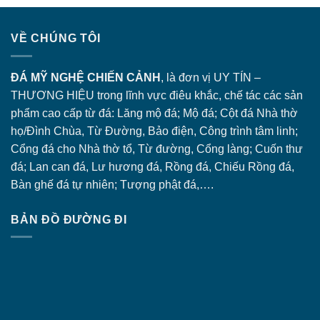
VỀ CHÚNG TÔI
ĐÁ MỸ NGHỆ CHIẾN CẢNH
, là đơn vị UY TÍN –
THƯƠNG HIỆU trong lĩnh vực điêu khắc, chế tác các sản
phẩm cao cấp từ đá: Lăng
mộ đá
; Mộ đá; Cột đá Nhà thờ
họ/Đình Chùa, Từ Đường, Bảo điện, Công trình tâm linh;
Cổng đá
cho Nhà thờ tổ, Từ đường, Cổng làng; Cuốn thư
đá; Lan can đá, Lư hương đá, Rồng đá, Chiếu Rồng đá,
Bàn ghế đá tự nhiên; Tượng phật đá,….
BẢN ĐỒ ĐƯỜNG ĐI