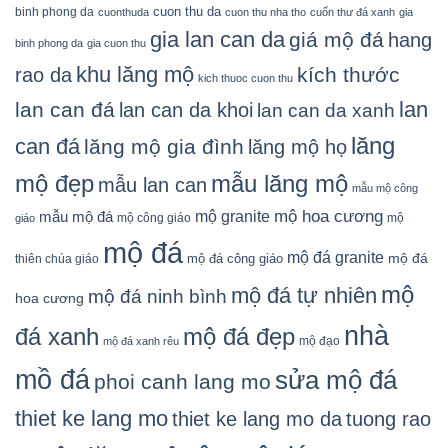
cuon thu da
binh phong da
cuonthuda
cuon thu nha tho
cuốn thư đá xanh
gia
gia lan can da
giá mộ đá
hang
binh phong da
gia cuon thu
khu lăng mộ
kích thước
rao da
kich thuoc cuon thu
lan
lan can đá
lan can da khoi
lan can da xanh
lăng
can đá
lăng mộ gia đình
lăng mộ họ
mẫu lăng mộ
mộ đẹp
mẫu lan can
mẫu mộ công
mộ granite
mộ hoa cương
mẫu mộ đá
mộ công giáo
mộ
giáo
mộ đá
mộ đá granite
mộ đá
mộ đá công giáo
thiên chúa giáo
mộ
mộ đá tự nhiên
mộ đá ninh bình
hoa cương
nhà
đá xanh
mộ đá đẹp
mộ đạo
mộ đá xanh rêu
mồ đá
sửa mộ đá
phoi canh lang mo
thiet ke lang mo
thiet ke lang mo da
tuong rao