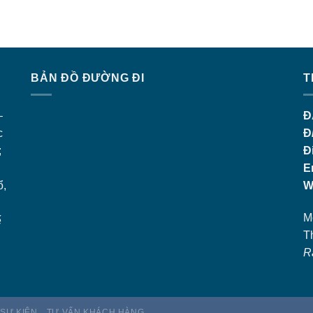
BẢN ĐỒ ĐƯỜNG ĐI
T
–
Đ
c
Đ
;
Đ
E
ổ,
W
M
ế
T
R
 SỰ KIỆN
TƯ VẤN KHÁCH HÀNG