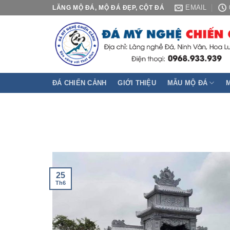
Skip
EMAIL
LĂNG MỘ ĐÁ, MỘ ĐÁ ĐẸP, CỘT ĐÁ
to
content
ĐÁ CHIẾN CẢNH
GIỚI THIỆU
MẪU MỘ ĐÁ
25
Th6