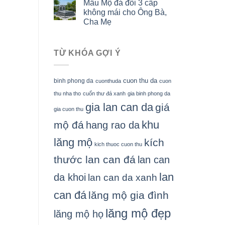
Mẫu Mộ đá đôi 3 cấp
không mái cho Ông Bà,
Cha Mẹ
TỪ KHÓA GỢI Ý
cuon thu da
binh phong da
cuonthuda
cuon
thu nha tho
cuốn thư đá xanh
gia binh phong da
gia lan can da
giá
gia cuon thu
khu
mộ đá
hang rao da
lăng mộ
kích
kich thuoc cuon thu
thước lan can đá
lan can
lan
da khoi
lan can da xanh
can đá
lăng mộ gia đình
lăng mộ đẹp
lăng mộ họ