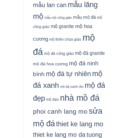
mẫu lăng
mẫu lan can
mộ
mẫu mộ đá
mộ
mẫu mộ công giáo
mộ granite
mộ hoa
công giáo
mộ
cương
mộ thiên chúa giáo
đá
mộ đá granite
mộ đá công giáo
mộ đá ninh
mộ đá hoa cương
mộ
mộ đá tự nhiên
bình
đá xanh
mộ đá
mộ đá xanh rêu
nhà mồ đá
đẹp
mộ đạo
sửa
phoi canh lang mo
mộ đá
thiet ke lang mo
thiet ke lang mo da
tuong