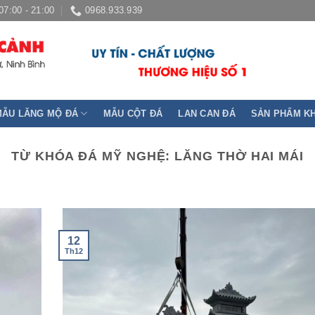
07:00 - 21:00
0968.933.939
MẪU LĂNG MỘ ĐÁ
MẪU CỘT ĐÁ
LAN CAN ĐÁ
SẢN PHẨM K
TỪ KHÓA ĐÁ MỸ NGHỆ:
LĂNG THỜ HAI MÁI
12
Th12