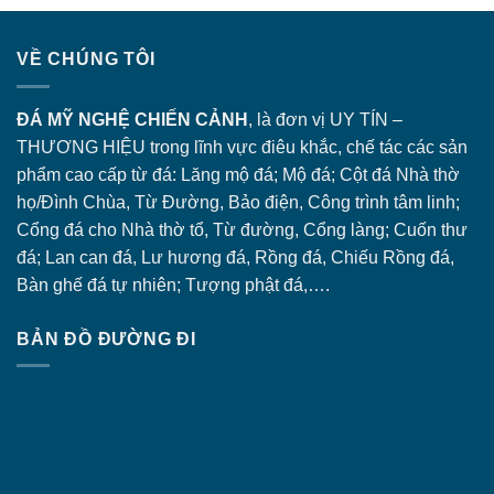
VỀ CHÚNG TÔI
ĐÁ MỸ NGHỆ CHIẾN CẢNH
, là đơn vị UY TÍN –
THƯƠNG HIỆU trong lĩnh vực điêu khắc, chế tác các sản
phẩm cao cấp từ đá: Lăng
mộ đá
; Mộ đá; Cột đá Nhà thờ
họ/Đình Chùa, Từ Đường, Bảo điện, Công trình tâm linh;
Cổng đá
cho Nhà thờ tổ, Từ đường, Cổng làng; Cuốn thư
đá; Lan can đá, Lư hương đá, Rồng đá, Chiếu Rồng đá,
Bàn ghế đá tự nhiên; Tượng phật đá,….
BẢN ĐỒ ĐƯỜNG ĐI