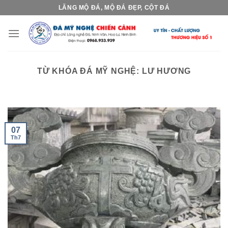
Skip
LĂNG MỘ ĐÁ, MỘ ĐÁ ĐẸP, CỘT ĐÁ
to
content
TỪ KHÓA ĐÁ MỸ NGHỆ:
LƯ HƯƠNG
07
Th7