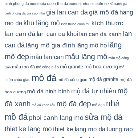
cuon thu da
binh phong da
cuonthuda
cuon thu nha tho
cuốn thư đá xanh
gia
gia lan can da
giá mộ đá
hang
binh phong da
gia cuon thu
khu lăng mộ
kích thước
rao da
kich thuoc cuon thu
lan
lan can đá
lan can da khoi
lan can da xanh
lăng
can đá
lăng mộ gia đình
lăng mộ họ
mẫu lăng mộ
mộ đẹp
mẫu lan can
mẫu mộ công
mộ granite
mộ hoa cương
mẫu mộ đá
mộ công giáo
mộ
giáo
mộ đá
mộ đá granite
mộ đá
mộ đá công giáo
thiên chúa giáo
mộ
mộ đá tự nhiên
mộ đá ninh bình
hoa cương
nhà
đá xanh
mộ đá đẹp
mộ đạo
mộ đá xanh rêu
mồ đá
sửa mộ đá
phoi canh lang mo
thiet ke lang mo
thiet ke lang mo da
tuong rao