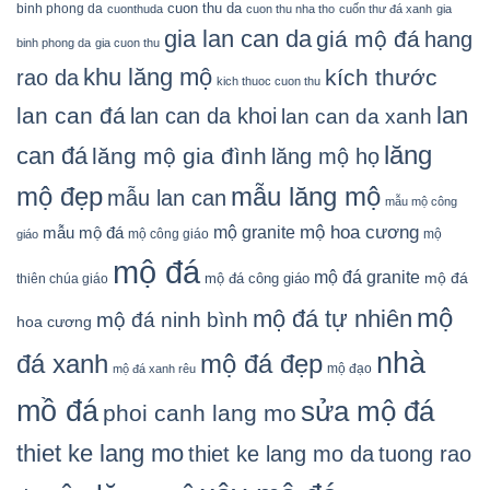
cuon thu da
binh phong da
cuonthuda
cuon thu nha tho
cuốn thư đá xanh
gia
gia lan can da
giá mộ đá
hang
binh phong da
gia cuon thu
khu lăng mộ
kích thước
rao da
kich thuoc cuon thu
lan
lan can đá
lan can da khoi
lan can da xanh
lăng
can đá
lăng mộ gia đình
lăng mộ họ
mẫu lăng mộ
mộ đẹp
mẫu lan can
mẫu mộ công
mộ granite
mộ hoa cương
mẫu mộ đá
mộ công giáo
mộ
giáo
mộ đá
mộ đá granite
mộ đá
mộ đá công giáo
thiên chúa giáo
mộ
mộ đá tự nhiên
mộ đá ninh bình
hoa cương
nhà
đá xanh
mộ đá đẹp
mộ đạo
mộ đá xanh rêu
mồ đá
sửa mộ đá
phoi canh lang mo
thiet ke lang mo
thiet ke lang mo da
tuong rao