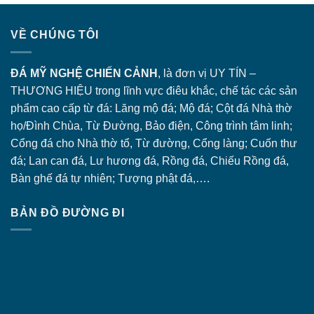
VỀ CHÚNG TÔI
ĐÁ MỸ NGHỆ CHIẾN CẢNH
, là đơn vị UY TÍN –
THƯƠNG HIỆU trong lĩnh vực điêu khắc, chế tác các sản
phẩm cao cấp từ đá: Lăng
mộ đá
; Mộ đá; Cột đá Nhà thờ
họ/Đình Chùa, Từ Đường, Bảo điện, Công trình tâm linh;
Cổng đá
cho Nhà thờ tổ, Từ đường, Cổng làng; Cuốn thư
đá; Lan can đá, Lư hương đá, Rồng đá, Chiếu Rồng đá,
Bàn ghế đá tự nhiên; Tượng phật đá,….
BẢN ĐỒ ĐƯỜNG ĐI