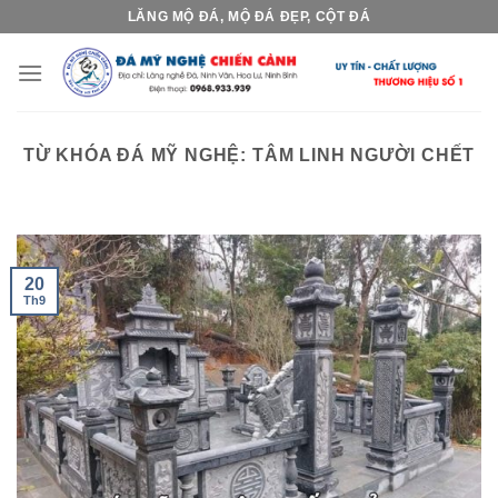
Skip
LĂNG MỘ ĐÁ, MỘ ĐÁ ĐẸP, CỘT ĐÁ
to
content
TỪ KHÓA ĐÁ MỸ NGHỆ:
TÂM LINH NGƯỜI CHẾT
20
Th9