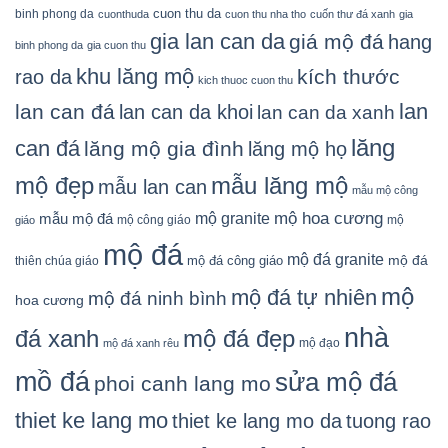
cuon thu da
binh phong da
cuonthuda
cuon thu nha tho
cuốn thư đá xanh
gia
gia lan can da
giá mộ đá
hang
binh phong da
gia cuon thu
khu lăng mộ
kích thước
rao da
kich thuoc cuon thu
lan
lan can đá
lan can da khoi
lan can da xanh
lăng
can đá
lăng mộ gia đình
lăng mộ họ
mẫu lăng mộ
mộ đẹp
mẫu lan can
mẫu mộ công
mộ granite
mộ hoa cương
mẫu mộ đá
mộ công giáo
mộ
giáo
mộ đá
mộ đá granite
mộ đá
mộ đá công giáo
thiên chúa giáo
mộ
mộ đá tự nhiên
mộ đá ninh bình
hoa cương
nhà
đá xanh
mộ đá đẹp
mộ đạo
mộ đá xanh rêu
mồ đá
sửa mộ đá
phoi canh lang mo
thiet ke lang mo
thiet ke lang mo da
tuong rao