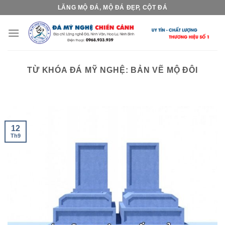
Skip
LĂNG MỘ ĐÁ, MỘ ĐÁ ĐẸP, CỘT ĐÁ
to
content
TỪ KHÓA ĐÁ MỸ NGHỆ:
BẢN VẼ MỘ ĐÔI
12
Th9