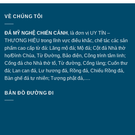
VỀ CHÚNG TÔI
ĐÁ MỸ NGHỆ CHIẾN CẢNH
, là đơn vị UY TÍN –
THƯƠNG HIỆU trong lĩnh vực điêu khắc, chế tác các sản
phẩm cao cấp từ đá: Lăng
mộ đá
; Mộ đá; Cột đá Nhà thờ
họ/Đình Chùa, Từ Đường, Bảo điện, Công trình tâm linh;
Cổng đá
cho Nhà thờ tổ, Từ đường, Cổng làng; Cuốn thư
đá; Lan can đá, Lư hương đá, Rồng đá, Chiếu Rồng đá,
Bàn ghế đá tự nhiên; Tượng phật đá,….
BẢN ĐỒ ĐƯỜNG ĐI