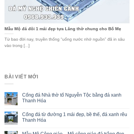
Mẫu Mộ đá đôi 1 mái đẹp tựa Lăng thờ chung cho Bố Mẹ
Từ bao đời nay, truyền thống “uống nước nhớ nguồn” đã in sâu
vào trong [...]
BÀI VIẾT MỚI
Cổng đá Nhà thờ tổ Nguyễn Tộc bằng đá xanh
Thanh Hóa
Cổng đá từ đường 1 mái đẹp, bề thế, đá xanh rêu
Thanh Hóa
Mẫu Mộ Công giáo – Mộ công giáo đá trắng đẹp