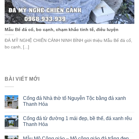
Mẫu Bể đá cổ, bo cạnh, chạm khắc tinh tế, điêu luyện
ĐÁ MỸ NGHỆ CHIẾN CẢNH NINH BÌNH giới thiệu Mẫu Bể đá cổ,
bo cạnh, [...]
BÀI VIẾT MỚI
Cổng đá Nhà thờ tổ Nguyễn Tộc bằng đá xanh
Thanh Hóa
Cổng đá từ đường 1 mái đẹp, bề thế, đá xanh rêu
Thanh Hóa
Mẫu Mộ Công giáo – Mộ công giáo đá trắng đẹp