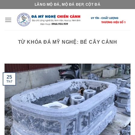
Skip
LĂNG MỘ ĐÁ, MỘ ĐÁ ĐẸP, CỘT ĐÁ
to
content
TỪ KHÓA ĐÁ MỸ NGHỆ:
BỂ CÂY CẢNH
25
Th7