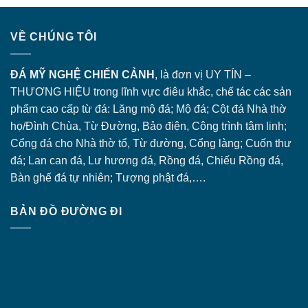
VỀ CHÚNG TÔI
ĐÁ MỸ NGHỆ CHIẾN CẢNH
, là đơn vị UY TÍN –
THƯƠNG HIỆU trong lĩnh vực điêu khắc, chế tác các sản
phẩm cao cấp từ đá: Lăng
mộ đá
; Mộ đá; Cột đá Nhà thờ
họ/Đình Chùa, Từ Đường, Bảo điện, Công trình tâm linh;
Cổng đá
cho Nhà thờ tổ, Từ đường, Cổng làng; Cuốn thư
đá; Lan can đá, Lư hương đá, Rồng đá, Chiếu Rồng đá,
Bàn ghế đá tự nhiên; Tượng phật đá,….
BẢN ĐỒ ĐƯỜNG ĐI