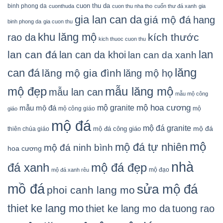
cuon thu da
binh phong da
cuonthuda
cuon thu nha tho
cuốn thư đá xanh
gia
gia lan can da
giá mộ đá
hang
binh phong da
gia cuon thu
khu lăng mộ
kích thước
rao da
kich thuoc cuon thu
lan
lan can đá
lan can da khoi
lan can da xanh
lăng
can đá
lăng mộ gia đình
lăng mộ họ
mẫu lăng mộ
mộ đẹp
mẫu lan can
mẫu mộ công
mộ granite
mộ hoa cương
mẫu mộ đá
mộ công giáo
mộ
giáo
mộ đá
mộ đá granite
mộ đá
mộ đá công giáo
thiên chúa giáo
mộ
mộ đá tự nhiên
mộ đá ninh bình
hoa cương
nhà
đá xanh
mộ đá đẹp
mộ đạo
mộ đá xanh rêu
mồ đá
sửa mộ đá
phoi canh lang mo
thiet ke lang mo
thiet ke lang mo da
tuong rao