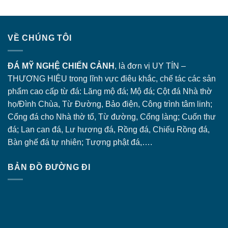
VỀ CHÚNG TÔI
ĐÁ MỸ NGHỆ CHIẾN CẢNH
, là đơn vị UY TÍN –
THƯƠNG HIỆU trong lĩnh vực điêu khắc, chế tác các sản
phẩm cao cấp từ đá: Lăng
mộ đá
; Mộ đá; Cột đá Nhà thờ
họ/Đình Chùa, Từ Đường, Bảo điện, Công trình tâm linh;
Cổng đá
cho Nhà thờ tổ, Từ đường, Cổng làng; Cuốn thư
đá; Lan can đá, Lư hương đá, Rồng đá, Chiếu Rồng đá,
Bàn ghế đá tự nhiên; Tượng phật đá,….
BẢN ĐỒ ĐƯỜNG ĐI