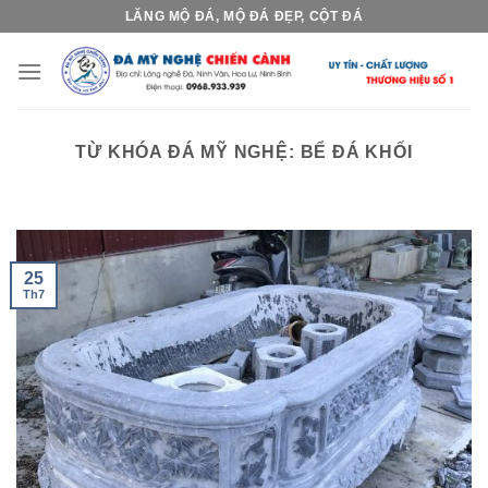
Skip
LĂNG MỘ ĐÁ, MỘ ĐÁ ĐẸP, CỘT ĐÁ
to
content
TỪ KHÓA ĐÁ MỸ NGHỆ:
BỂ ĐÁ KHỐI
25
Th7