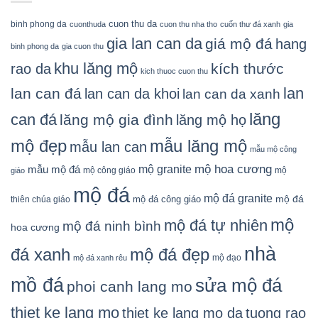
cuon thu da
binh phong da
cuonthuda
cuon thu nha tho
cuốn thư đá xanh
gia
gia lan can da
giá mộ đá
hang
binh phong da
gia cuon thu
khu lăng mộ
kích thước
rao da
kich thuoc cuon thu
lan
lan can đá
lan can da khoi
lan can da xanh
lăng
can đá
lăng mộ gia đình
lăng mộ họ
mẫu lăng mộ
mộ đẹp
mẫu lan can
mẫu mộ công
mộ granite
mộ hoa cương
mẫu mộ đá
mộ công giáo
mộ
giáo
mộ đá
mộ đá granite
mộ đá
mộ đá công giáo
thiên chúa giáo
mộ
mộ đá tự nhiên
mộ đá ninh bình
hoa cương
nhà
đá xanh
mộ đá đẹp
mộ đạo
mộ đá xanh rêu
mồ đá
sửa mộ đá
phoi canh lang mo
thiet ke lang mo
thiet ke lang mo da
tuong rao