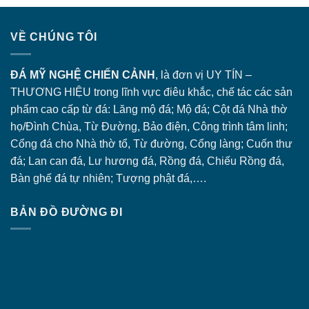
VỀ CHÚNG TÔI
ĐÁ MỸ NGHỆ CHIẾN CẢNH
, là đơn vị UY TÍN –
THƯƠNG HIỆU trong lĩnh vực điêu khắc, chế tác các sản
phẩm cao cấp từ đá: Lăng
mộ đá
; Mộ đá; Cột đá Nhà thờ
họ/Đình Chùa, Từ Đường, Bảo điện, Công trình tâm linh;
Cổng đá
cho Nhà thờ tổ, Từ đường, Cổng làng; Cuốn thư
đá; Lan can đá, Lư hương đá, Rồng đá, Chiếu Rồng đá,
Bàn ghế đá tự nhiên; Tượng phật đá,….
BẢN ĐỒ ĐƯỜNG ĐI