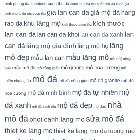
cuon thu da
binh phong da
cuonthuda
cuon thu nha tho
cuốn thư đá xanh
gia
gia lan can da
giá mộ đá
hang
binh phong da
gia cuon thu
khu lăng mộ
kích thước
rao da
kich thuoc cuon thu
lan
lan can đá
lan can da khoi
lan can da xanh
lăng
can đá
lăng mộ gia đình
lăng mộ họ
mẫu lăng mộ
mộ đẹp
mẫu lan can
mẫu mộ công
mộ granite
mộ hoa cương
mẫu mộ đá
mộ công giáo
mộ
giáo
mộ đá
mộ đá granite
mộ đá
mộ đá công giáo
thiên chúa giáo
mộ
mộ đá tự nhiên
mộ đá ninh bình
hoa cương
nhà
đá xanh
mộ đá đẹp
mộ đạo
mộ đá xanh rêu
mồ đá
sửa mộ đá
phoi canh lang mo
thiet ke lang mo
thiet ke lang mo da
tuong rao