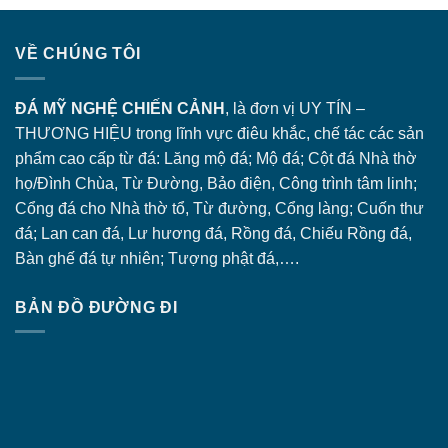
VỀ CHÚNG TÔI
ĐÁ MỸ NGHỆ CHIẾN CẢNH
, là đơn vị UY TÍN –
THƯƠNG HIỆU trong lĩnh vực điêu khắc, chế tác các sản
phẩm cao cấp từ đá: Lăng
mộ đá
; Mộ đá; Cột đá Nhà thờ
họ/Đình Chùa, Từ Đường, Bảo điện, Công trình tâm linh;
Cổng đá
cho Nhà thờ tổ, Từ đường, Cổng làng; Cuốn thư
đá; Lan can đá, Lư hương đá, Rồng đá, Chiếu Rồng đá,
Bàn ghế đá tự nhiên; Tượng phật đá,….
BẢN ĐỒ ĐƯỜNG ĐI