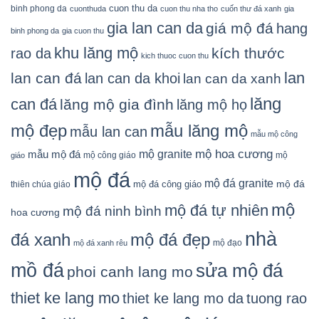
cuon thu da
binh phong da
cuonthuda
cuon thu nha tho
cuốn thư đá xanh
gia
gia lan can da
giá mộ đá
hang
binh phong da
gia cuon thu
khu lăng mộ
kích thước
rao da
kich thuoc cuon thu
lan
lan can đá
lan can da khoi
lan can da xanh
lăng
can đá
lăng mộ gia đình
lăng mộ họ
mẫu lăng mộ
mộ đẹp
mẫu lan can
mẫu mộ công
mộ granite
mộ hoa cương
mẫu mộ đá
mộ công giáo
mộ
giáo
mộ đá
mộ đá granite
mộ đá
mộ đá công giáo
thiên chúa giáo
mộ
mộ đá tự nhiên
mộ đá ninh bình
hoa cương
nhà
đá xanh
mộ đá đẹp
mộ đạo
mộ đá xanh rêu
mồ đá
sửa mộ đá
phoi canh lang mo
thiet ke lang mo
thiet ke lang mo da
tuong rao