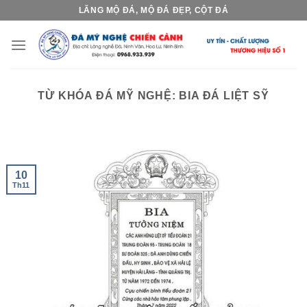
Skip
LĂNG MỘ ĐÁ, MỘ ĐÁ ĐẸP, CỘT ĐÁ
to
content
TỪ KHÓA ĐÁ MỸ NGHỆ:
BIA ĐÁ LIỆT SỸ
10
Th11