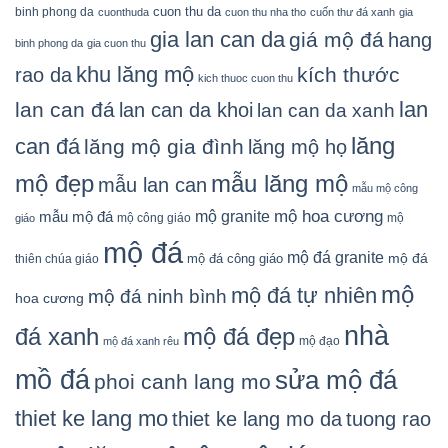
cuon thu da
binh phong da
cuonthuda
cuon thu nha tho
cuốn thư đá xanh
gia
gia lan can da
giá mộ đá
hang
binh phong da
gia cuon thu
khu lăng mộ
kích thước
rao da
kich thuoc cuon thu
lan
lan can đá
lan can da khoi
lan can da xanh
lăng
can đá
lăng mộ gia đình
lăng mộ họ
mẫu lăng mộ
mộ đẹp
mẫu lan can
mẫu mộ công
mộ granite
mộ hoa cương
mẫu mộ đá
mộ công giáo
mộ
giáo
mộ đá
mộ đá granite
mộ đá
mộ đá công giáo
thiên chúa giáo
mộ
mộ đá tự nhiên
mộ đá ninh bình
hoa cương
nhà
đá xanh
mộ đá đẹp
mộ đạo
mộ đá xanh rêu
mồ đá
sửa mộ đá
phoi canh lang mo
thiet ke lang mo
thiet ke lang mo da
tuong rao