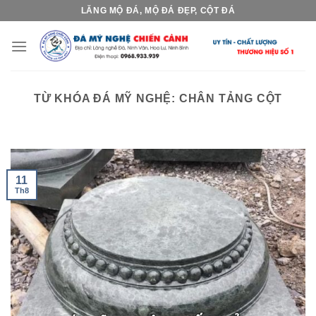
Skip
LĂNG MỘ ĐÁ, MỘ ĐÁ ĐẸP, CỘT ĐÁ
to
content
TỪ KHÓA ĐÁ MỸ NGHỆ:
CHÂN TẢNG CỘT
11
Th8