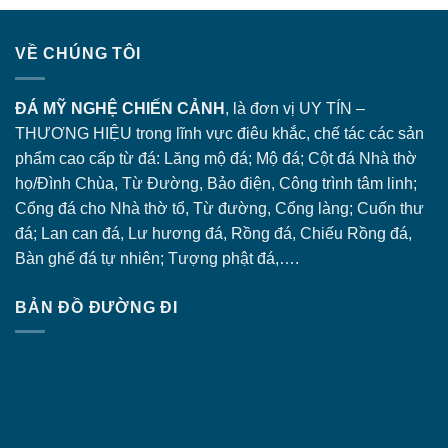
VỀ CHÚNG TÔI
ĐÁ MỸ NGHỆ CHIẾN CẢNH
, là đơn vị UY TÍN –
THƯƠNG HIỆU trong lĩnh vực điêu khắc, chế tác các sản
phẩm cao cấp từ đá: Lăng
mộ đá
; Mộ đá; Cột đá Nhà thờ
họ/Đình Chùa, Từ Đường, Bảo điện, Công trình tâm linh;
Cổng đá
cho Nhà thờ tổ, Từ đường, Cổng làng; Cuốn thư
đá; Lan can đá, Lư hương đá, Rồng đá, Chiếu Rồng đá,
Bàn ghế đá tự nhiên; Tượng phật đá,….
BẢN ĐỒ ĐƯỜNG ĐI