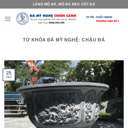
Skip
LĂNG MỘ ĐÁ, MỘ ĐÁ ĐẸP, CỘT ĐÁ
to
content
TỪ KHÓA ĐÁ MỸ NGHỆ:
CHẬU ĐÁ
25
Th7