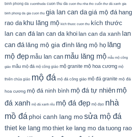
cuon thu da
binh phong da
cuonthuda
cuon thu nha tho
cuốn thư đá xanh
gia
gia lan can da
giá mộ đá
hang
binh phong da
gia cuon thu
khu lăng mộ
kích thước
rao da
kich thuoc cuon thu
lan
lan can đá
lan can da khoi
lan can da xanh
lăng
can đá
lăng mộ gia đình
lăng mộ họ
mẫu lăng mộ
mộ đẹp
mẫu lan can
mẫu mộ công
mộ granite
mộ hoa cương
mẫu mộ đá
mộ công giáo
mộ
giáo
mộ đá
mộ đá granite
mộ đá
mộ đá công giáo
thiên chúa giáo
mộ
mộ đá tự nhiên
mộ đá ninh bình
hoa cương
nhà
đá xanh
mộ đá đẹp
mộ đạo
mộ đá xanh rêu
mồ đá
sửa mộ đá
phoi canh lang mo
thiet ke lang mo
thiet ke lang mo da
tuong rao