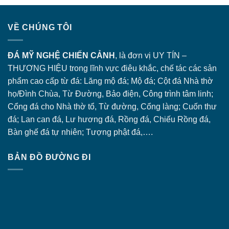
VỀ CHÚNG TÔI
ĐÁ MỸ NGHỆ CHIẾN CẢNH
, là đơn vị UY TÍN –
THƯƠNG HIỆU trong lĩnh vực điêu khắc, chế tác các sản
phẩm cao cấp từ đá: Lăng
mộ đá
; Mộ đá; Cột đá Nhà thờ
họ/Đình Chùa, Từ Đường, Bảo điện, Công trình tâm linh;
Cổng đá
cho Nhà thờ tổ, Từ đường, Cổng làng; Cuốn thư
đá; Lan can đá, Lư hương đá, Rồng đá, Chiếu Rồng đá,
Bàn ghế đá tự nhiên; Tượng phật đá,….
BẢN ĐỒ ĐƯỜNG ĐI